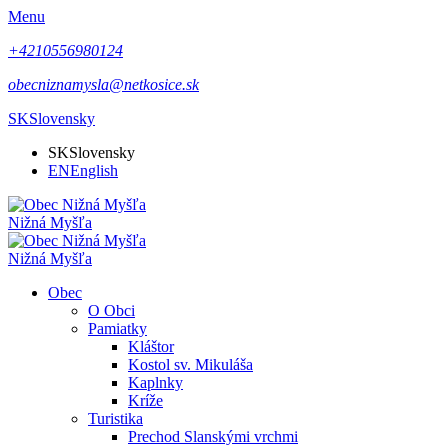
Menu
+4210556980124
obecniznamysla@netkosice.sk
SK
Slovensky
SK
Slovensky
EN
English
Nižná Myšľa
Nižná Myšľa
Obec
O Obci
Pamiatky
Kláštor
Kostol sv. Mikuláša
Kaplnky
Kríže
Turistika
Prechod Slanskými vrchmi