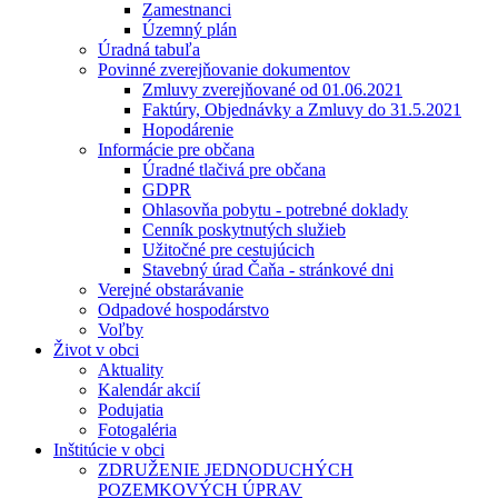
Zamestnanci
Územný plán
Úradná tabuľa
Povinné zverejňovanie dokumentov
Zmluvy zverejňované od 01.06.2021
Faktúry, Objednávky a Zmluvy do 31.5.2021
Hopodárenie
Informácie pre občana
Úradné tlačivá pre občana
GDPR
Ohlasovňa pobytu - potrebné doklady
Cenník poskytnutých služieb
Užitočné pre cestujúcich
Stavebný úrad Čaňa - stránkové dni
Verejné obstarávanie
Odpadové hospodárstvo
Voľby
Život v obci
Aktuality
Kalendár akcií
Podujatia
Fotogaléria
Inštitúcie v obci
ZDRUŽENIE JEDNODUCHÝCH
POZEMKOVÝCH ÚPRAV