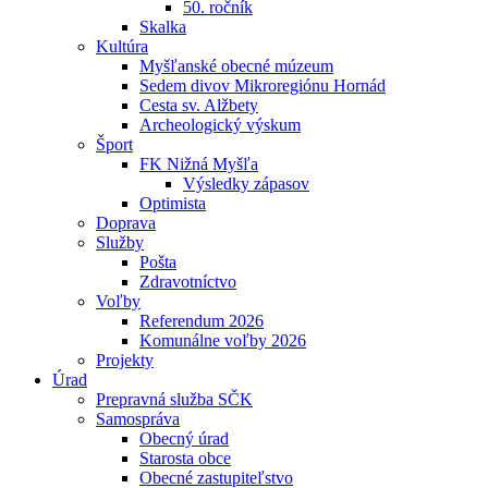
50. ročník
Skalka
Kultúra
Myšľanské obecné múzeum
Sedem divov Mikroregiónu Hornád
Cesta sv. Alžbety
Archeologický výskum
Šport
FK Nižná Myšľa
Výsledky zápasov
Optimista
Doprava
Služby
Pošta
Zdravotníctvo
Voľby
Referendum 2026
Komunálne voľby 2026
Projekty
Úrad
Prepravná služba SČK
Samospráva
Obecný úrad
Starosta obce
Obecné zastupiteľstvo