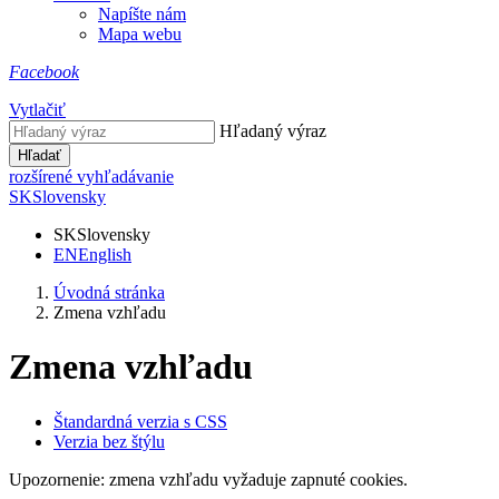
Napíšte nám
Mapa webu
Facebook
Vytlačiť
Hľadaný výraz
Hľadať
rozšírené vyhľadávanie
SK
Slovensky
SK
Slovensky
EN
English
Úvodná stránka
Zmena vzhľadu
Zmena vzhľadu
Štandardná verzia s CSS
Verzia bez štýlu
Upozornenie: zmena vzhľadu vyžaduje zapnuté cookies.