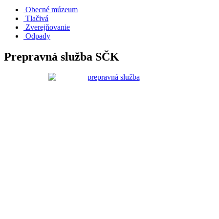
Obecné múzeum
Tlačivá
Zverejňovanie
Odpady
Prepravná služba SČK