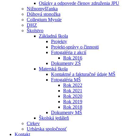
Otázky a odpovede členov združenia JPU
Nižnomyšľanka
Dúhová stonožka
Collegium Myssle
DHZ
Školstvo
Základná škola
Projekty
Projekt-správy o činnosti
Fotogaléria z akcií
Rok 2016
Dokumenty ZŠ
Materská škola
Kontaktné a fakturačné údaje MŠ
Fotogaléria MŠ
Rok 2022
Rok 2021
Rok 2020
Rok 2019
Rok 2018
Dokumenty MŠ
Školská jedáleň
Cirkev
Urbárska spoločnosť
Kontakt