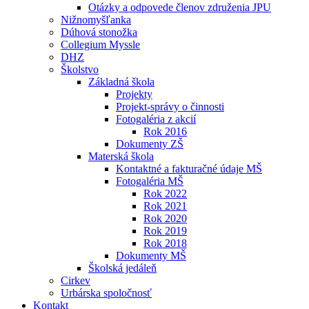
Otázky a odpovede členov združenia JPU
Nižnomyšľanka
Dúhová stonožka
Collegium Myssle
DHZ
Školstvo
Základná škola
Projekty
Projekt-správy o činnosti
Fotogaléria z akcií
Rok 2016
Dokumenty ZŠ
Materská škola
Kontaktné a fakturačné údaje MŠ
Fotogaléria MŠ
Rok 2022
Rok 2021
Rok 2020
Rok 2019
Rok 2018
Dokumenty MŠ
Školská jedáleň
Cirkev
Urbárska spoločnosť
Kontakt