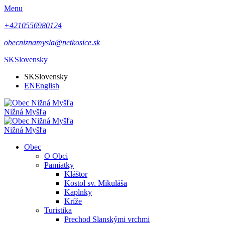
Menu
+4210556980124
obecniznamysla@netkosice.sk
SK
Slovensky
SK
Slovensky
EN
English
Nižná Myšľa
Nižná Myšľa
Obec
O Obci
Pamiatky
Kláštor
Kostol sv. Mikuláša
Kaplnky
Kríže
Turistika
Prechod Slanskými vrchmi