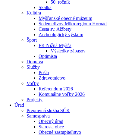
50. ročník
Skalka
Kultúra
Myšľanské obecné múzeum
Sedem divov Mikroregiónu Hornád
Cesta sv. Alžbety
Archeologický výskum
Šport
FK Nižná Myšľa
Výsledky zápasov
Optimista
Doprava
Služby
Pošta
Zdravotníctvo
Voľby
Referendum 2026
Komunálne voľby 2026
Projekty
Úrad
Prepravná služba SČK
Samospráva
Obecný úrad
Starosta obce
Obecné zastupiteľstvo