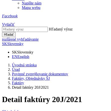
Napíšte nám
Mapa webu
Facebook
Vytlačiť
Hľadaný výraz
Hľadať
rozšírené vyhľadávanie
SK
Slovensky
SK
Slovensky
EN
English
Úvodná stránka
Úrad
Povinné zverejňovanie dokumentov
Faktúry, Objednávky ŠJ
Faktúry
Detail faktúry 20J/2021
Detail faktúry 20J/2021