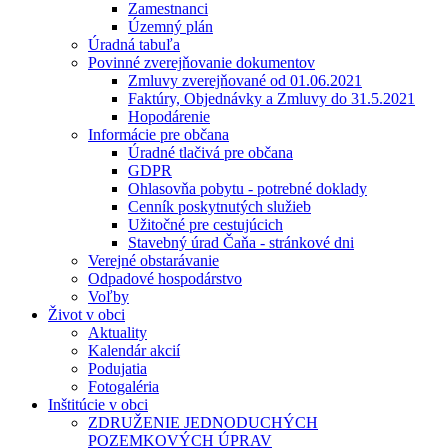
Zamestnanci
Územný plán
Úradná tabuľa
Povinné zverejňovanie dokumentov
Zmluvy zverejňované od 01.06.2021
Faktúry, Objednávky a Zmluvy do 31.5.2021
Hopodárenie
Informácie pre občana
Úradné tlačivá pre občana
GDPR
Ohlasovňa pobytu - potrebné doklady
Cenník poskytnutých služieb
Užitočné pre cestujúcich
Stavebný úrad Čaňa - stránkové dni
Verejné obstarávanie
Odpadové hospodárstvo
Voľby
Život v obci
Aktuality
Kalendár akcií
Podujatia
Fotogaléria
Inštitúcie v obci
ZDRUŽENIE JEDNODUCHÝCH
POZEMKOVÝCH ÚPRAV