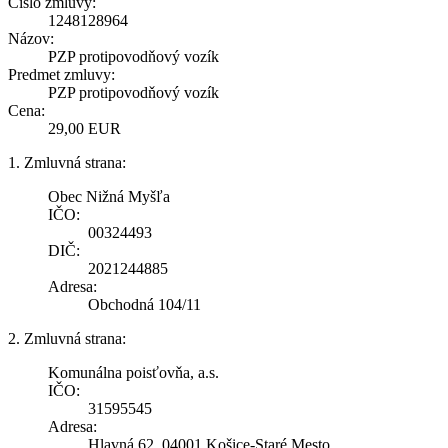
Číslo zmluvy:
1248128964
Názov:
PZP protipovodňový vozík
Predmet zmluvy:
PZP protipovodňový vozík
Cena:
29,00 EUR
1. Zmluvná strana:
Obec Nižná Myšľa
IČO:
00324493
DIČ:
2021244885
Adresa:
Obchodná 104/11
2. Zmluvná strana:
Komunálna poisťovňa, a.s.
IČO:
31595545
Adresa:
Hlavná 62, 04001 Košice-Staré Mesto