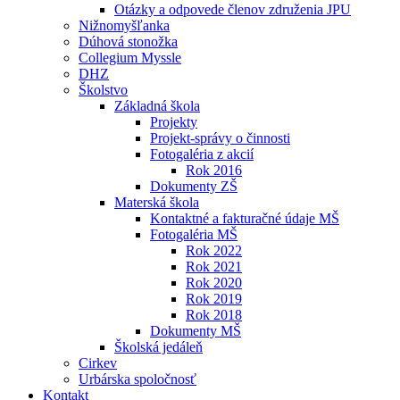
Otázky a odpovede členov združenia JPU
Nižnomyšľanka
Dúhová stonožka
Collegium Myssle
DHZ
Školstvo
Základná škola
Projekty
Projekt-správy o činnosti
Fotogaléria z akcií
Rok 2016
Dokumenty ZŠ
Materská škola
Kontaktné a fakturačné údaje MŠ
Fotogaléria MŠ
Rok 2022
Rok 2021
Rok 2020
Rok 2019
Rok 2018
Dokumenty MŠ
Školská jedáleň
Cirkev
Urbárska spoločnosť
Kontakt