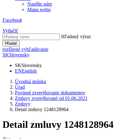
Napíšte nám
Mapa webu
Facebook
Vytlačiť
Hľadaný výraz
Hľadať
rozšírené vyhľadávanie
SK
Slovensky
SK
Slovensky
EN
English
Úvodná stránka
Úrad
Povinné zverejňovanie dokumentov
Zmluvy zverejňované od 01.06.2021
Zmluvy
Detail zmluvy 1248128964
Detail zmluvy 1248128964