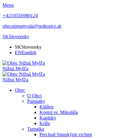
Menu
+4210556980124
obecniznamysla@netkosice.sk
SK
Slovensky
SK
Slovensky
EN
English
Nižná Myšľa
Nižná Myšľa
Obec
O Obci
Pamiatky
Kláštor
Kostol sv. Mikuláša
Kaplnky
Kríže
Turistika
Prechod Slanskými vrchmi