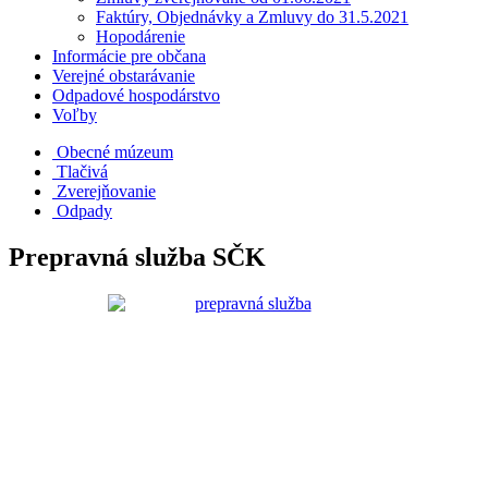
Faktúry, Objednávky a Zmluvy do 31.5.2021
Hopodárenie
Informácie pre občana
Verejné obstarávanie
Odpadové hospodárstvo
Voľby
Obecné múzeum
Tlačivá
Zverejňovanie
Odpady
Prepravná služba SČK