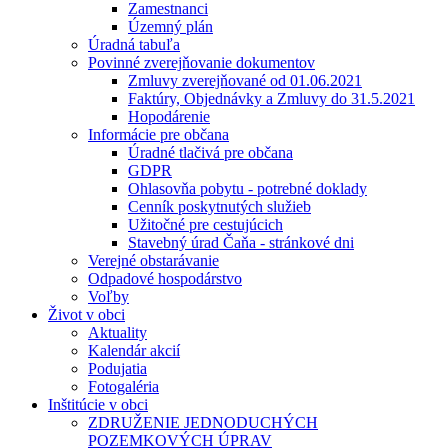
Zamestnanci
Územný plán
Úradná tabuľa
Povinné zverejňovanie dokumentov
Zmluvy zverejňované od 01.06.2021
Faktúry, Objednávky a Zmluvy do 31.5.2021
Hopodárenie
Informácie pre občana
Úradné tlačivá pre občana
GDPR
Ohlasovňa pobytu - potrebné doklady
Cenník poskytnutých služieb
Užitočné pre cestujúcich
Stavebný úrad Čaňa - stránkové dni
Verejné obstarávanie
Odpadové hospodárstvo
Voľby
Život v obci
Aktuality
Kalendár akcií
Podujatia
Fotogaléria
Inštitúcie v obci
ZDRUŽENIE JEDNODUCHÝCH
POZEMKOVÝCH ÚPRAV