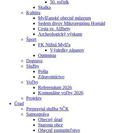
50. ročník
Skalka
Kultúra
Myšľanské obecné múzeum
Sedem divov Mikroregiónu Hornád
Cesta sv. Alžbety
Archeologický výskum
Šport
FK Nižná Myšľa
Výsledky zápasov
Optimista
Doprava
Služby
Pošta
Zdravotníctvo
Voľby
Referendum 2026
Komunálne voľby 2026
Projekty
Úrad
Prepravná služba SČK
Samospráva
Obecný úrad
Starosta obce
Obecné zastupiteľstvo