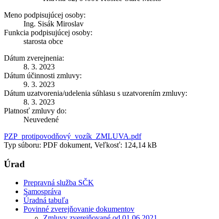
Meno podpisujúcej osoby:
Ing. Sisák Miroslav
Funkcia podpisujúcej osoby:
starosta obce
Dátum zverejnenia:
8. 3. 2023
Dátum účinnosti zmluvy:
9. 3. 2023
Dátum uzatvorenia/udelenia súhlasu s uzatvorením zmluvy:
8. 3. 2023
Platnosť zmluvy do:
Neuvedené
PZP_protipovodňový_vozík_ZMLUVA.pdf
Typ súboru: PDF dokument, Veľkosť: 124,14 kB
Úrad
Prepravná služba SČK
Samospráva
Úradná tabuľa
Povinné zverejňovanie dokumentov
Zmluvy zverejňované od 01.06.2021