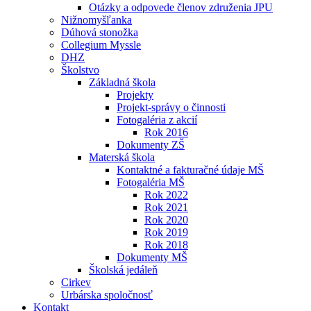
Otázky a odpovede členov združenia JPU
Nižnomyšľanka
Dúhová stonožka
Collegium Myssle
DHZ
Školstvo
Základná škola
Projekty
Projekt-správy o činnosti
Fotogaléria z akcií
Rok 2016
Dokumenty ZŠ
Materská škola
Kontaktné a fakturačné údaje MŠ
Fotogaléria MŠ
Rok 2022
Rok 2021
Rok 2020
Rok 2019
Rok 2018
Dokumenty MŠ
Školská jedáleň
Cirkev
Urbárska spoločnosť
Kontakt