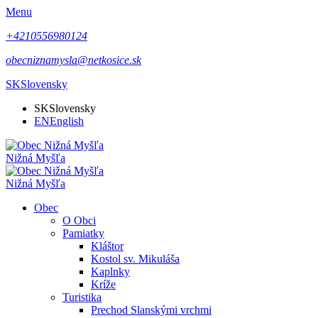
Menu
+4210556980124
obecniznamysla@netkosice.sk
SK
Slovensky
SK
Slovensky
EN
English
Nižná Myšľa
Nižná Myšľa
Obec
O Obci
Pamiatky
Kláštor
Kostol sv. Mikuláša
Kaplnky
Kríže
Turistika
Prechod Slanskými vrchmi