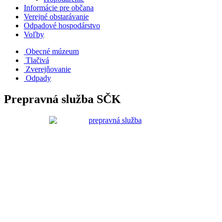
Informácie pre občana
Verejné obstarávanie
Odpadové hospodárstvo
Voľby
Obecné múzeum
Tlačivá
Zverejňovanie
Odpady
Prepravná služba SČK