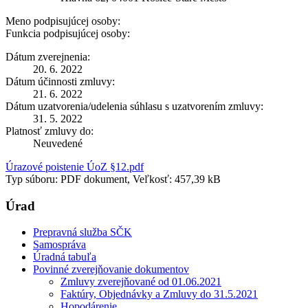
Meno podpisujúcej osoby:
Funkcia podpisujúcej osoby:
Dátum zverejnenia:
20. 6. 2022
Dátum účinnosti zmluvy:
21. 6. 2022
Dátum uzatvorenia/udelenia súhlasu s uzatvorením zmluvy:
31. 5. 2022
Platnosť zmluvy do:
Neuvedené
Úrazové poistenie ÚoZ §12.pdf
Typ súboru: PDF dokument, Veľkosť: 457,39 kB
Úrad
Prepravná služba SČK
Samospráva
Úradná tabuľa
Povinné zverejňovanie dokumentov
Zmluvy zverejňované od 01.06.2021
Faktúry, Objednávky a Zmluvy do 31.5.2021
Hopodárenie