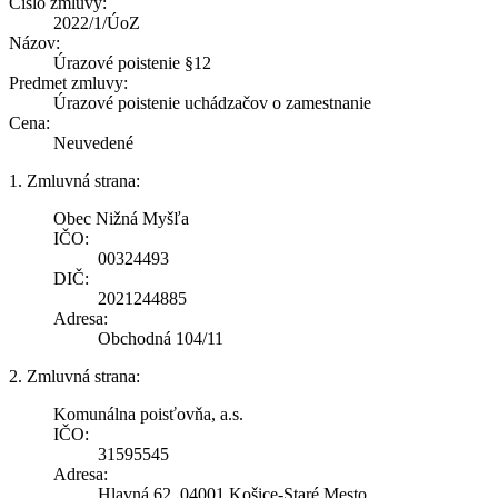
Číslo zmluvy:
2022/1/ÚoZ
Názov:
Úrazové poistenie §12
Predmet zmluvy:
Úrazové poistenie uchádzačov o zamestnanie
Cena:
Neuvedené
1. Zmluvná strana:
Obec Nižná Myšľa
IČO:
00324493
DIČ:
2021244885
Adresa:
Obchodná 104/11
2. Zmluvná strana:
Komunálna poisťovňa, a.s.
IČO:
31595545
Adresa:
Hlavná 62, 04001 Košice-Staré Mesto