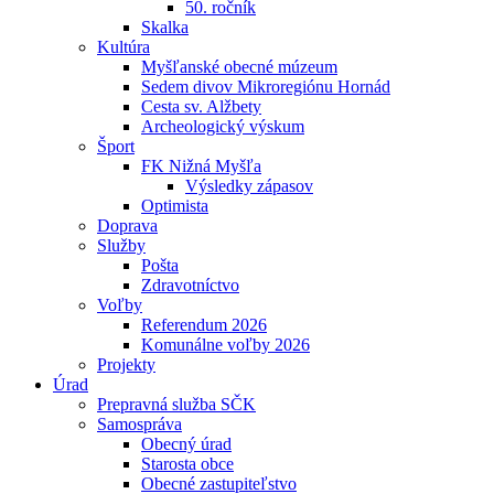
50. ročník
Skalka
Kultúra
Myšľanské obecné múzeum
Sedem divov Mikroregiónu Hornád
Cesta sv. Alžbety
Archeologický výskum
Šport
FK Nižná Myšľa
Výsledky zápasov
Optimista
Doprava
Služby
Pošta
Zdravotníctvo
Voľby
Referendum 2026
Komunálne voľby 2026
Projekty
Úrad
Prepravná služba SČK
Samospráva
Obecný úrad
Starosta obce
Obecné zastupiteľstvo