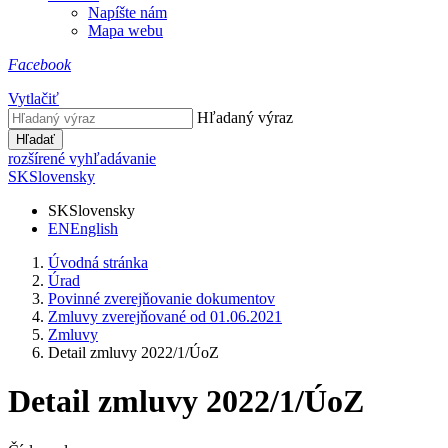
Napíšte nám
Mapa webu
Facebook
Vytlačiť
Hľadaný výraz
Hľadať
rozšírené vyhľadávanie
SK
Slovensky
SK
Slovensky
EN
English
Úvodná stránka
Úrad
Povinné zverejňovanie dokumentov
Zmluvy zverejňované od 01.06.2021
Zmluvy
Detail zmluvy 2022/1/ÚoZ
Detail zmluvy 2022/1/ÚoZ