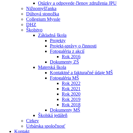
Otázky a odpovede členov združenia JPU
Nižnomyšľanka
Dúhová stonožka
Collegium Myssle
DHZ
Školstvo
Základná škola
Projekty
Projekt-správy o činnosti
Fotogaléria z akcií
Rok 2016
Dokumenty ZŠ
Materská škola
Kontaktné a fakturačné údaje MŠ
Fotogaléria MŠ
Rok 2022
Rok 2021
Rok 2020
Rok 2019
Rok 2018
Dokumenty MŠ
Školská jedáleň
Cirkev
Urbárska spoločnosť
Kontakt