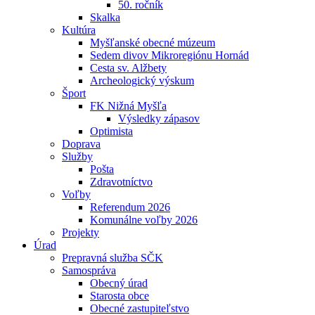
50. ročník
Skalka
Kultúra
Myšľanské obecné múzeum
Sedem divov Mikroregiónu Hornád
Cesta sv. Alžbety
Archeologický výskum
Šport
FK Nižná Myšľa
Výsledky zápasov
Optimista
Doprava
Služby
Pošta
Zdravotníctvo
Voľby
Referendum 2026
Komunálne voľby 2026
Projekty
Úrad
Prepravná služba SČK
Samospráva
Obecný úrad
Starosta obce
Obecné zastupiteľstvo