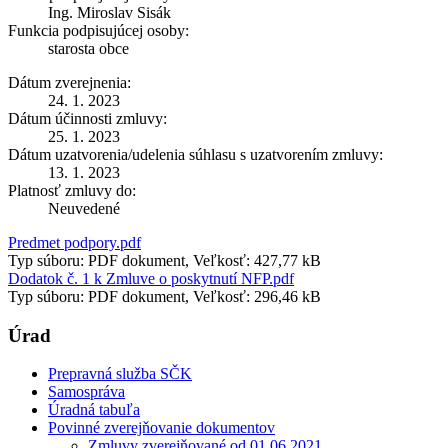
Ing. Miroslav Sisák
Funkcia podpisujúcej osoby:
starosta obce
Dátum zverejnenia:
24. 1. 2023
Dátum účinnosti zmluvy:
25. 1. 2023
Dátum uzatvorenia/udelenia súhlasu s uzatvorením zmluvy:
13. 1. 2023
Platnosť zmluvy do:
Neuvedené
Predmet podpory.pdf
Typ súboru: PDF dokument, Veľkosť: 427,77 kB
Dodatok č. 1 k Zmluve o poskytnutí NFP.pdf
Typ súboru: PDF dokument, Veľkosť: 296,46 kB
Úrad
Prepravná služba SČK
Samospráva
Úradná tabuľa
Povinné zverejňovanie dokumentov
Zmluvy zverejňované od 01.06.2021