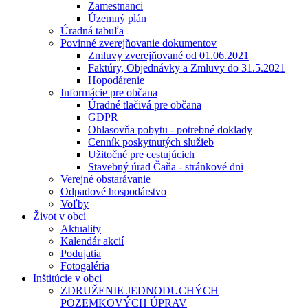
Zamestnanci
Územný plán
Úradná tabuľa
Povinné zverejňovanie dokumentov
Zmluvy zverejňované od 01.06.2021
Faktúry, Objednávky a Zmluvy do 31.5.2021
Hopodárenie
Informácie pre občana
Úradné tlačivá pre občana
GDPR
Ohlasovňa pobytu - potrebné doklady
Cenník poskytnutých služieb
Užitočné pre cestujúcich
Stavebný úrad Čaňa - stránkové dni
Verejné obstarávanie
Odpadové hospodárstvo
Voľby
Život v obci
Aktuality
Kalendár akcií
Podujatia
Fotogaléria
Inštitúcie v obci
ZDRUŽENIE JEDNODUCHÝCH
POZEMKOVÝCH ÚPRAV