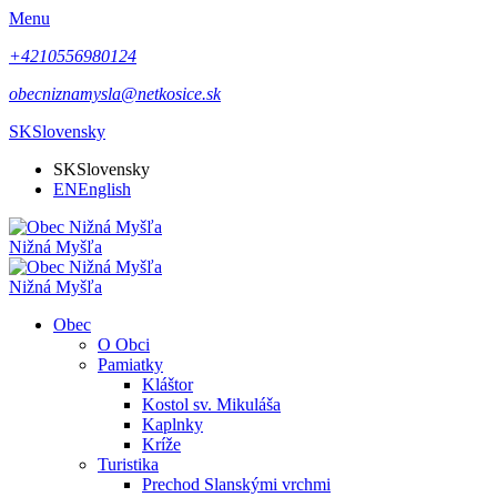
Menu
+4210556980124
obecniznamysla@netkosice.sk
SK
Slovensky
SK
Slovensky
EN
English
Nižná Myšľa
Nižná Myšľa
Obec
O Obci
Pamiatky
Kláštor
Kostol sv. Mikuláša
Kaplnky
Kríže
Turistika
Prechod Slanskými vrchmi