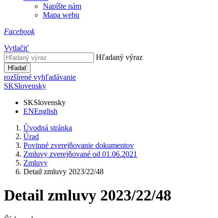
Napíšte nám
Mapa webu
Facebook
Vytlačiť
Hľadaný výraz
Hľadať
rozšírené vyhľadávanie
SK
Slovensky
SK
Slovensky
EN
English
Úvodná stránka
Úrad
Povinné zverejňovanie dokumentov
Zmluvy zverejňované od 01.06.2021
Zmluvy
Detail zmluvy 2023/22/48
Detail zmluvy 2023/22/48