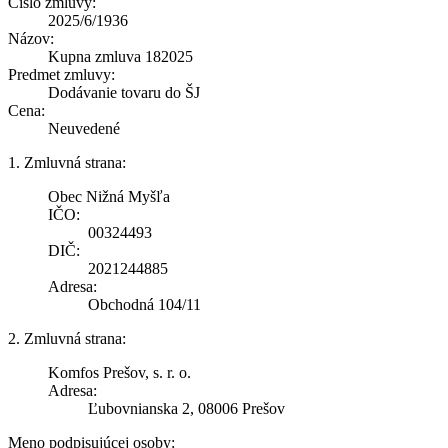
Číslo zmluvy:
2025/6/1936
Názov:
Kupna zmluva 182025
Predmet zmluvy:
Dodávanie tovaru do ŠJ
Cena:
Neuvedené
1. Zmluvná strana:
Obec Nižná Myšľa
IČO:
00324493
DIČ:
2021244885
Adresa:
Obchodná 104/11
2. Zmluvná strana:
Komfos Prešov, s. r. o.
Adresa:
Ľubovnianska 2, 08006 Prešov
Meno podpisujúcej osoby: