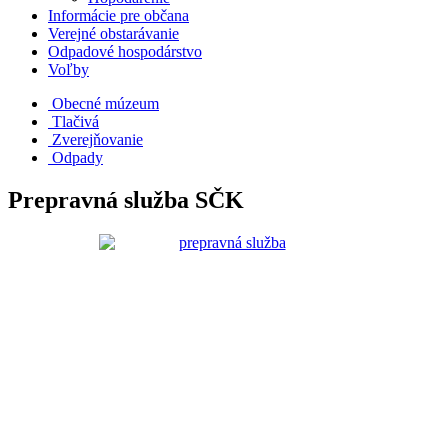
Informácie pre občana
Verejné obstarávanie
Odpadové hospodárstvo
Voľby
Obecné múzeum
Tlačivá
Zverejňovanie
Odpady
Prepravná služba SČK