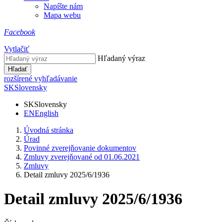
Napíšte nám
Mapa webu
Facebook
Vytlačiť
Hľadaný výraz
Hľadať
rozšírené vyhľadávanie
SK
Slovensky
SK
Slovensky
EN
English
Úvodná stránka
Úrad
Povinné zverejňovanie dokumentov
Zmluvy zverejňované od 01.06.2021
Zmluvy
Detail zmluvy 2025/6/1936
Detail zmluvy 2025/6/1936