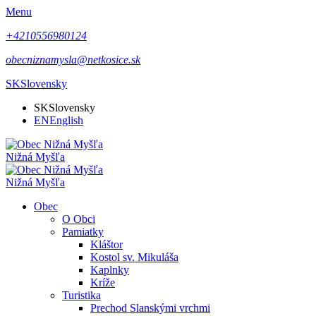
Menu
+4210556980124
obecniznamysla@netkosice.sk
SK
Slovensky
SK
Slovensky
EN
English
Nižná Myšľa
Nižná Myšľa
Obec
O Obci
Pamiatky
Kláštor
Kostol sv. Mikuláša
Kaplnky
Kríže
Turistika
Prechod Slanskými vrchmi