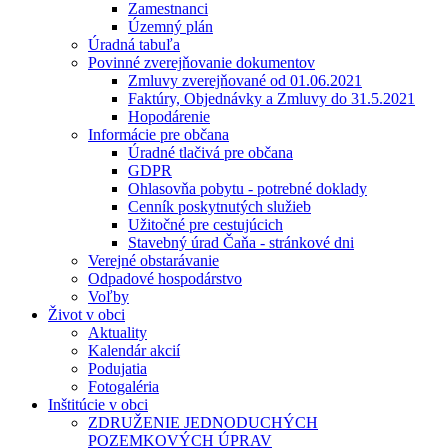
Zamestnanci
Územný plán
Úradná tabuľa
Povinné zverejňovanie dokumentov
Zmluvy zverejňované od 01.06.2021
Faktúry, Objednávky a Zmluvy do 31.5.2021
Hopodárenie
Informácie pre občana
Úradné tlačivá pre občana
GDPR
Ohlasovňa pobytu - potrebné doklady
Cenník poskytnutých služieb
Užitočné pre cestujúcich
Stavebný úrad Čaňa - stránkové dni
Verejné obstarávanie
Odpadové hospodárstvo
Voľby
Život v obci
Aktuality
Kalendár akcií
Podujatia
Fotogaléria
Inštitúcie v obci
ZDRUŽENIE JEDNODUCHÝCH
POZEMKOVÝCH ÚPRAV