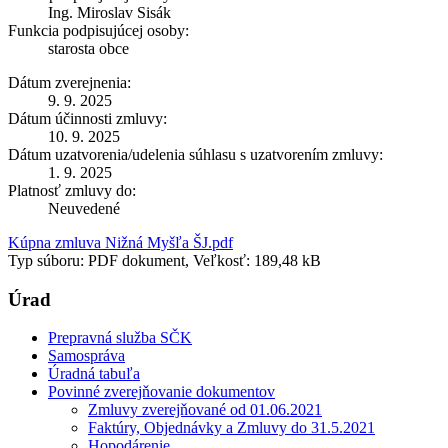
Ing. Miroslav Sisák
Funkcia podpisujúcej osoby:
starosta obce
Dátum zverejnenia:
9. 9. 2025
Dátum účinnosti zmluvy:
10. 9. 2025
Dátum uzatvorenia/udelenia súhlasu s uzatvorením zmluvy:
1. 9. 2025
Platnosť zmluvy do:
Neuvedené
Kúpna zmluva Nižná Myšľa ŠJ.pdf
Typ súboru: PDF dokument, Veľkosť: 189,48 kB
Úrad
Prepravná služba SČK
Samospráva
Úradná tabuľa
Povinné zverejňovanie dokumentov
Zmluvy zverejňované od 01.06.2021
Faktúry, Objednávky a Zmluvy do 31.5.2021
Hopodárenie