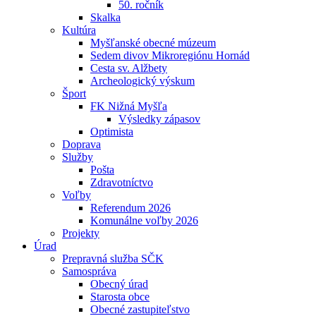
50. ročník
Skalka
Kultúra
Myšľanské obecné múzeum
Sedem divov Mikroregiónu Hornád
Cesta sv. Alžbety
Archeologický výskum
Šport
FK Nižná Myšľa
Výsledky zápasov
Optimista
Doprava
Služby
Pošta
Zdravotníctvo
Voľby
Referendum 2026
Komunálne voľby 2026
Projekty
Úrad
Prepravná služba SČK
Samospráva
Obecný úrad
Starosta obce
Obecné zastupiteľstvo