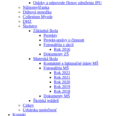
Otázky a odpovede členov združenia JPU
Nižnomyšľanka
Dúhová stonožka
Collegium Myssle
DHZ
Školstvo
Základná škola
Projekty
Projekt-správy o činnosti
Fotogaléria z akcií
Rok 2016
Dokumenty ZŠ
Materská škola
Kontaktné a fakturačné údaje MŠ
Fotogaléria MŠ
Rok 2022
Rok 2021
Rok 2020
Rok 2019
Rok 2018
Dokumenty MŠ
Školská jedáleň
Cirkev
Urbárska spoločnosť
Kontakt