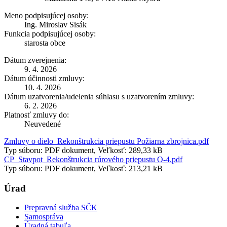
Meno podpisujúcej osoby:
Ing. Miroslav Sisák
Funkcia podpisujúcej osoby:
starosta obce
Dátum zverejnenia:
9. 4. 2026
Dátum účinnosti zmluvy:
10. 4. 2026
Dátum uzatvorenia/udelenia súhlasu s uzatvorením zmluvy:
6. 2. 2026
Platnosť zmluvy do:
Neuvedené
Zmluvy o dielo_Rekonštrukcia priepustu Požiarna zbrojnica.pdf
Typ súboru: PDF dokument, Veľkosť: 289,33 kB
CP_Stavpot_Rekonštrukcia rúrového priepustu O-4.pdf
Typ súboru: PDF dokument, Veľkosť: 213,21 kB
Úrad
Prepravná služba SČK
Samospráva
Úradná tabuľa