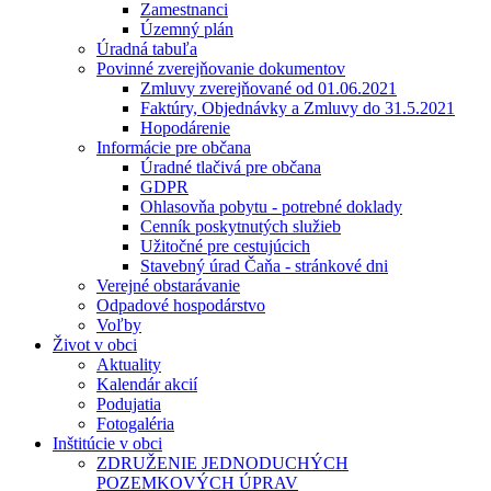
Zamestnanci
Územný plán
Úradná tabuľa
Povinné zverejňovanie dokumentov
Zmluvy zverejňované od 01.06.2021
Faktúry, Objednávky a Zmluvy do 31.5.2021
Hopodárenie
Informácie pre občana
Úradné tlačivá pre občana
GDPR
Ohlasovňa pobytu - potrebné doklady
Cenník poskytnutých služieb
Užitočné pre cestujúcich
Stavebný úrad Čaňa - stránkové dni
Verejné obstarávanie
Odpadové hospodárstvo
Voľby
Život v obci
Aktuality
Kalendár akcií
Podujatia
Fotogaléria
Inštitúcie v obci
ZDRUŽENIE JEDNODUCHÝCH
POZEMKOVÝCH ÚPRAV