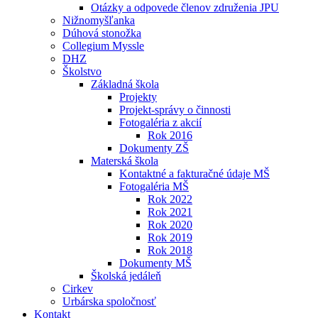
Otázky a odpovede členov združenia JPU
Nižnomyšľanka
Dúhová stonožka
Collegium Myssle
DHZ
Školstvo
Základná škola
Projekty
Projekt-správy o činnosti
Fotogaléria z akcií
Rok 2016
Dokumenty ZŠ
Materská škola
Kontaktné a fakturačné údaje MŠ
Fotogaléria MŠ
Rok 2022
Rok 2021
Rok 2020
Rok 2019
Rok 2018
Dokumenty MŠ
Školská jedáleň
Cirkev
Urbárska spoločnosť
Kontakt