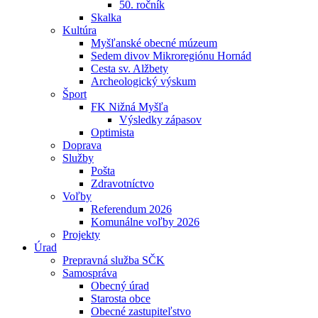
50. ročník
Skalka
Kultúra
Myšľanské obecné múzeum
Sedem divov Mikroregiónu Hornád
Cesta sv. Alžbety
Archeologický výskum
Šport
FK Nižná Myšľa
Výsledky zápasov
Optimista
Doprava
Služby
Pošta
Zdravotníctvo
Voľby
Referendum 2026
Komunálne voľby 2026
Projekty
Úrad
Prepravná služba SČK
Samospráva
Obecný úrad
Starosta obce
Obecné zastupiteľstvo