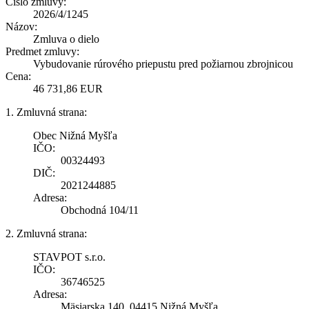
Číslo zmluvy:
2026/4/1245
Názov:
Zmluva o dielo
Predmet zmluvy:
Vybudovanie rúrového priepustu pred požiarnou zbrojnicou
Cena:
46 731,86 EUR
1. Zmluvná strana:
Obec Nižná Myšľa
IČO:
00324493
DIČ:
2021244885
Adresa:
Obchodná 104/11
2. Zmluvná strana:
STAVPOT s.r.o.
IČO:
36746525
Adresa:
Mäsiarska 140, 04415 Nižná Myšľa