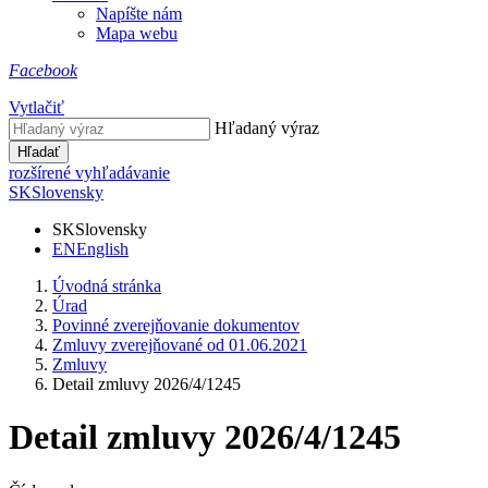
Napíšte nám
Mapa webu
Facebook
Vytlačiť
Hľadaný výraz
Hľadať
rozšírené vyhľadávanie
SK
Slovensky
SK
Slovensky
EN
English
Úvodná stránka
Úrad
Povinné zverejňovanie dokumentov
Zmluvy zverejňované od 01.06.2021
Zmluvy
Detail zmluvy 2026/4/1245
Detail zmluvy 2026/4/1245