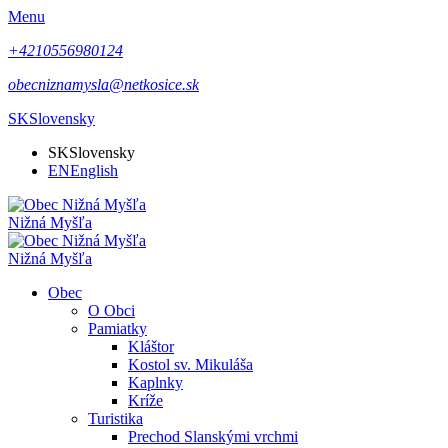
Menu
+4210556980124
obecniznamysla@netkosice.sk
SK
Slovensky
SK
Slovensky
EN
English
Nižná Myšľa
Nižná Myšľa
Obec
O Obci
Pamiatky
Kláštor
Kostol sv. Mikuláša
Kaplnky
Kríže
Turistika
Prechod Slanskými vrchmi