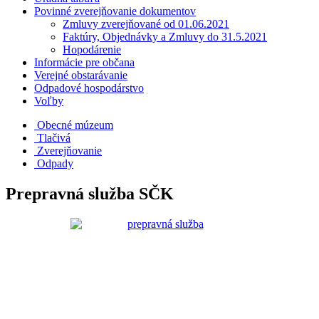
Povinné zverejňovanie dokumentov
Zmluvy zverejňované od 01.06.2021
Faktúry, Objednávky a Zmluvy do 31.5.2021
Hopodárenie
Informácie pre občana
Verejné obstarávanie
Odpadové hospodárstvo
Voľby
Obecné múzeum
Tlačivá
Zverejňovanie
Odpady
Prepravná služba SČK