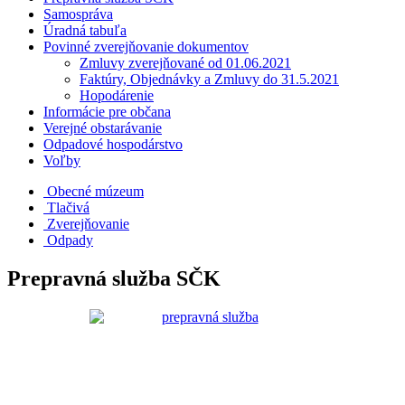
Samospráva
Úradná tabuľa
Povinné zverejňovanie dokumentov
Zmluvy zverejňované od 01.06.2021
Faktúry, Objednávky a Zmluvy do 31.5.2021
Hopodárenie
Informácie pre občana
Verejné obstarávanie
Odpadové hospodárstvo
Voľby
Obecné múzeum
Tlačivá
Zverejňovanie
Odpady
Prepravná služba SČK