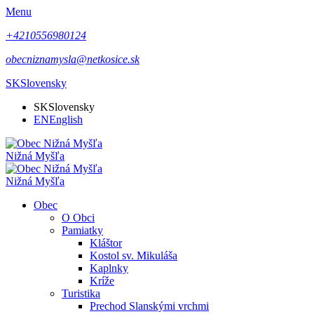
Menu
+4210556980124
obecniznamysla@netkosice.sk
SK
Slovensky
SK
Slovensky
EN
English
Nižná Myšľa
Nižná Myšľa
Obec
O Obci
Pamiatky
Kláštor
Kostol sv. Mikuláša
Kaplnky
Kríže
Turistika
Prechod Slanskými vrchmi