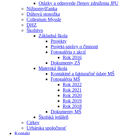
Otázky a odpovede členov združenia JPU
Nižnomyšľanka
Dúhová stonožka
Collegium Myssle
DHZ
Školstvo
Základná škola
Projekty
Projekt-správy o činnosti
Fotogaléria z akcií
Rok 2016
Dokumenty ZŠ
Materská škola
Kontaktné a fakturačné údaje MŠ
Fotogaléria MŠ
Rok 2022
Rok 2021
Rok 2020
Rok 2019
Rok 2018
Dokumenty MŠ
Školská jedáleň
Cirkev
Urbárska spoločnosť
Kontakt