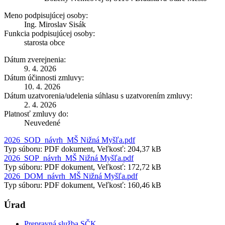
Meno podpisujúcej osoby:
Ing. Miroslav Sisák
Funkcia podpisujúcej osoby:
starosta obce
Dátum zverejnenia:
9. 4. 2026
Dátum účinnosti zmluvy:
10. 4. 2026
Dátum uzatvorenia/udelenia súhlasu s uzatvorením zmluvy:
2. 4. 2026
Platnosť zmluvy do:
Neuvedené
2026_SOD_návrh_MŠ Nižná Myšľa.pdf
Typ súboru: PDF dokument, Veľkosť: 204,37 kB
2026_SOP_návrh_MŠ Nižná Myšľa.pdf
Typ súboru: PDF dokument, Veľkosť: 172,72 kB
2026_DOM_návrh_MŠ Nižná Myšľa.pdf
Typ súboru: PDF dokument, Veľkosť: 160,46 kB
Úrad
Prepravná služba SČK