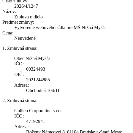
Číslo zmluvy:
2026/4/1247
Názov:
Zmluva o dielo
Predmet zmluvy:
Vytvorenie webového sídla pre MŠ Nižná Myšľa
Cena:
Neuvedené
1. Zmluvná strana:
Obec Nižná Myšľa
IČO:
00324493
DIČ:
2021244885
Adresa:
Obchodná 104/11
2. Zmluvná strana:
Galileo Corporation s.r.o.
IČO:
47192941
Adresa:
Boženy Němcovej 8, 81104 Bratislava-Staré Mesto