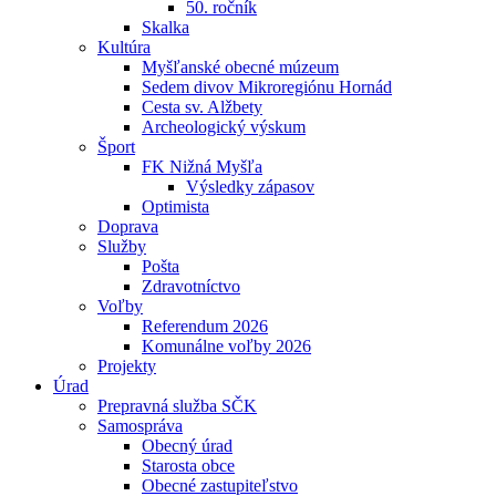
50. ročník
Skalka
Kultúra
Myšľanské obecné múzeum
Sedem divov Mikroregiónu Hornád
Cesta sv. Alžbety
Archeologický výskum
Šport
FK Nižná Myšľa
Výsledky zápasov
Optimista
Doprava
Služby
Pošta
Zdravotníctvo
Voľby
Referendum 2026
Komunálne voľby 2026
Projekty
Úrad
Prepravná služba SČK
Samospráva
Obecný úrad
Starosta obce
Obecné zastupiteľstvo