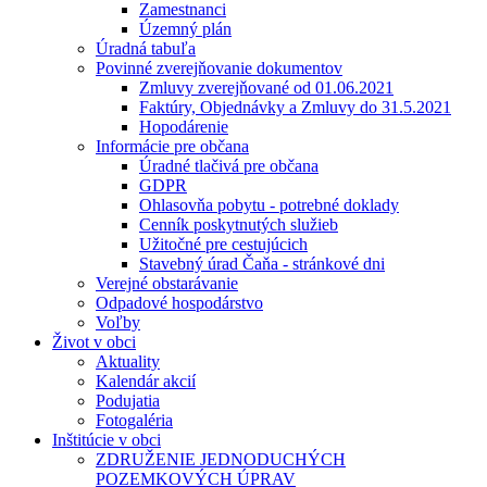
Zamestnanci
Územný plán
Úradná tabuľa
Povinné zverejňovanie dokumentov
Zmluvy zverejňované od 01.06.2021
Faktúry, Objednávky a Zmluvy do 31.5.2021
Hopodárenie
Informácie pre občana
Úradné tlačivá pre občana
GDPR
Ohlasovňa pobytu - potrebné doklady
Cenník poskytnutých služieb
Užitočné pre cestujúcich
Stavebný úrad Čaňa - stránkové dni
Verejné obstarávanie
Odpadové hospodárstvo
Voľby
Život v obci
Aktuality
Kalendár akcií
Podujatia
Fotogaléria
Inštitúcie v obci
ZDRUŽENIE JEDNODUCHÝCH
POZEMKOVÝCH ÚPRAV