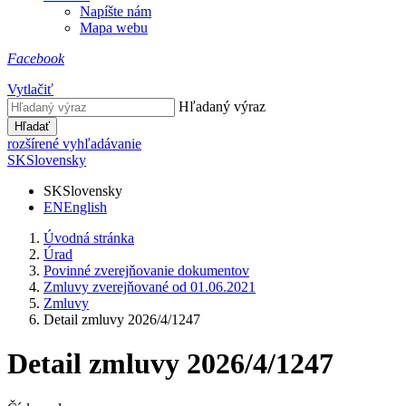
Napíšte nám
Mapa webu
Facebook
Vytlačiť
Hľadaný výraz
Hľadať
rozšírené vyhľadávanie
SK
Slovensky
SK
Slovensky
EN
English
Úvodná stránka
Úrad
Povinné zverejňovanie dokumentov
Zmluvy zverejňované od 01.06.2021
Zmluvy
Detail zmluvy 2026/4/1247
Detail zmluvy 2026/4/1247