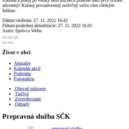
Pohodu a pokoj po všetky tieto dni,nech prinesie nám prvý týždeň
adventný! Krásny prvoadventný neďeľný večer vám všetkým
želáme.
Dátum vloženia:
27. 11. 2022 16:42
Dátum poslednej aktualizácie:
27. 11. 2022 16:45
Autor:
Správce Webu
Život v obci
Aktuality
Kalendár akcií
Podujatia
Fotogaléria
Obecné múzeum
Tlačivá
Zverejňovanie
Odpady
Prepravná služba SČK