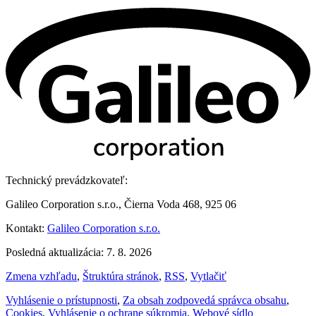
Technický prevádzkovateľ:
Galileo Corporation s.r.o., Čierna Voda 468, 925 06
Kontakt:
Galileo Corporation s.r.o.
Posledná aktualizácia: 7. 8. 2026
Zmena vzhľadu
,
Štruktúra stránok
,
RSS
,
Vytlačiť
Vyhlásenie o prístupnosti
,
Za obsah zodpovedá správca obsahu
,
Cookies
,
Vyhlásenie o ochrane súkromia
,
Webové sídlo