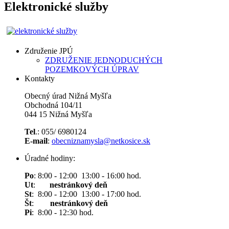
Elektronické služby
Združenie JPÚ
ZDRUŽENIE JEDNODUCHÝCH
POZEMKOVÝCH ÚPRAV
Kontakty
Obecný úrad Nižná Myšľa
Obchodná 104/11
044 15 Nižná Myšľa
Tel
.: 055/ 6980124
E-mail
:
obecniznamysla@netkosice.sk
Úradné hodiny:
Po
: 8:00 - 12:00 13:00 - 16:00 hod.
Ut
:
nestránkový deň
St
: 8:00 - 12:00 13:00 - 17:00 hod.
Št
:
nestránkový deň
Pi
: 8:00 - 12:30 hod.