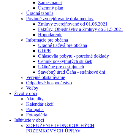
Zamestnanci
Územný plán
Úradná tabuľa
Povinné zverejňovanie dokumentov
Zmluvy zverejňované od 01.06.2021
Faktúry, Objednávky a Zmluvy do 31.5.2021
Hopodárenie
Informácie pre občana
Úradné tlačivá pre občana
GDPR
Ohlasovňa pobytu - potrebné doklady
Cenník poskytnutých služieb
Užitočné pre cestujúcich
Stavebný úrad Čaňa - stránkové dni
Verejné obstarávanie
Odpadové hospodárstvo
Voľby
Život v obci
Aktuality
Kalendár akcií
Podujatia
Fotogaléria
Inštitúcie v obci
ZDRUŽENIE JEDNODUCHÝCH
POZEMKOVÝCH ÚPRAV