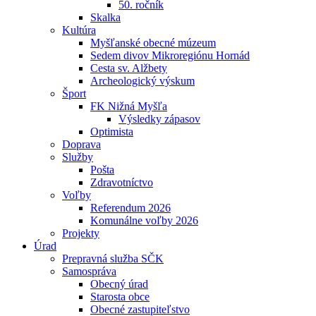
50. ročník
Skalka
Kultúra
Myšľanské obecné múzeum
Sedem divov Mikroregiónu Hornád
Cesta sv. Alžbety
Archeologický výskum
Šport
FK Nižná Myšľa
Výsledky zápasov
Optimista
Doprava
Služby
Pošta
Zdravotníctvo
Voľby
Referendum 2026
Komunálne voľby 2026
Projekty
Úrad
Prepravná služba SČK
Samospráva
Obecný úrad
Starosta obce
Obecné zastupiteľstvo