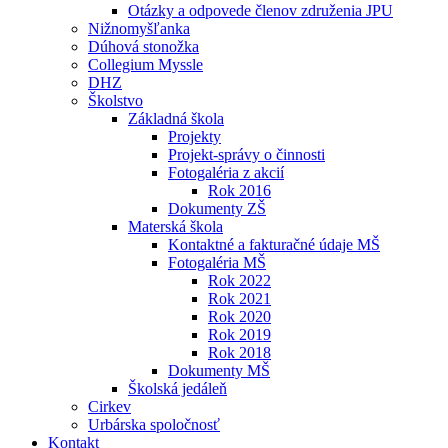
Otázky a odpovede členov združenia JPU
Nižnomyšľanka
Dúhová stonožka
Collegium Myssle
DHZ
Školstvo
Základná škola
Projekty
Projekt-správy o činnosti
Fotogaléria z akcií
Rok 2016
Dokumenty ZŠ
Materská škola
Kontaktné a fakturačné údaje MŠ
Fotogaléria MŠ
Rok 2022
Rok 2021
Rok 2020
Rok 2019
Rok 2018
Dokumenty MŠ
Školská jedáleň
Cirkev
Urbárska spoločnosť
Kontakt