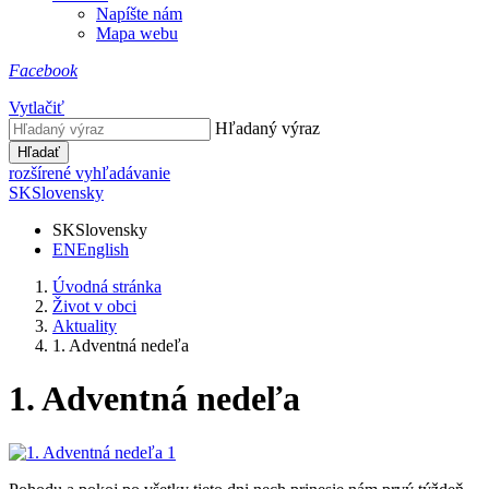
Napíšte nám
Mapa webu
Facebook
Vytlačiť
Hľadaný výraz
Hľadať
rozšírené vyhľadávanie
SK
Slovensky
SK
Slovensky
EN
English
Úvodná stránka
Život v obci
Aktuality
1. Adventná nedeľa
1. Adventná nedeľa