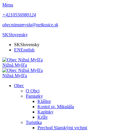
Menu
+4210556980124
obecniznamysla@netkosice.sk
SK
Slovensky
SK
Slovensky
EN
English
Nižná Myšľa
Nižná Myšľa
Obec
O Obci
Pamiatky
Kláštor
Kostol sv. Mikuláša
Kaplnky
Kríže
Turistika
Prechod Slanskými vrchmi