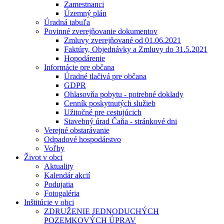
Zamestnanci
Územný plán
Úradná tabuľa
Povinné zverejňovanie dokumentov
Zmluvy zverejňované od 01.06.2021
Faktúry, Objednávky a Zmluvy do 31.5.2021
Hopodárenie
Informácie pre občana
Úradné tlačivá pre občana
GDPR
Ohlasovňa pobytu - potrebné doklady
Cenník poskytnutých služieb
Užitočné pre cestujúcich
Stavebný úrad Čaňa - stránkové dni
Verejné obstarávanie
Odpadové hospodárstvo
Voľby
Život v obci
Aktuality
Kalendár akcií
Podujatia
Fotogaléria
Inštitúcie v obci
ZDRUŽENIE JEDNODUCHÝCH
POZEMKOVÝCH ÚPRAV