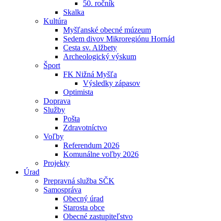
50. ročník
Skalka
Kultúra
Myšľanské obecné múzeum
Sedem divov Mikroregiónu Hornád
Cesta sv. Alžbety
Archeologický výskum
Šport
FK Nižná Myšľa
Výsledky zápasov
Optimista
Doprava
Služby
Pošta
Zdravotníctvo
Voľby
Referendum 2026
Komunálne voľby 2026
Projekty
Úrad
Prepravná služba SČK
Samospráva
Obecný úrad
Starosta obce
Obecné zastupiteľstvo