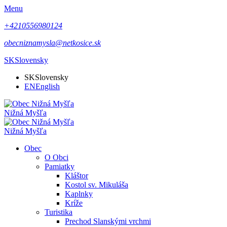
Menu
+4210556980124
obecniznamysla@netkosice.sk
SK
Slovensky
SK
Slovensky
EN
English
Nižná Myšľa
Nižná Myšľa
Obec
O Obci
Pamiatky
Kláštor
Kostol sv. Mikuláša
Kaplnky
Kríže
Turistika
Prechod Slanskými vrchmi