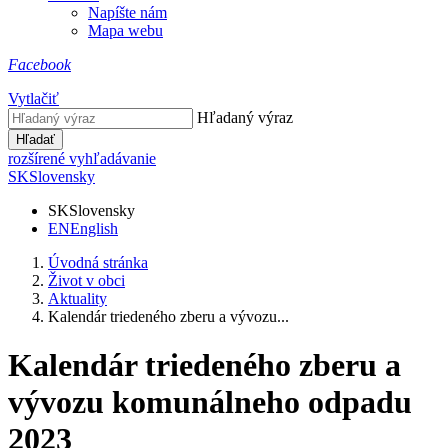
Napíšte nám
Mapa webu
Facebook
Vytlačiť
Hľadaný výraz
Hľadať
rozšírené vyhľadávanie
SK
Slovensky
SK
Slovensky
EN
English
Úvodná stránka
Život v obci
Aktuality
Kalendár triedeného zberu a vývozu...
Kalendár triedeného zberu a
vývozu komunálneho odpadu
2023