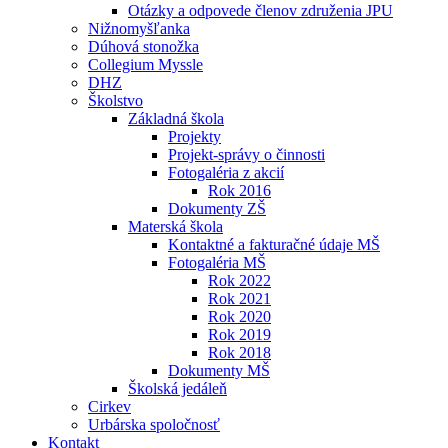
Otázky a odpovede členov združenia JPU
Nižnomyšľanka
Dúhová stonožka
Collegium Myssle
DHZ
Školstvo
Základná škola
Projekty
Projekt-správy o činnosti
Fotogaléria z akcií
Rok 2016
Dokumenty ZŠ
Materská škola
Kontaktné a fakturačné údaje MŠ
Fotogaléria MŠ
Rok 2022
Rok 2021
Rok 2020
Rok 2019
Rok 2018
Dokumenty MŠ
Školská jedáleň
Cirkev
Urbárska spoločnosť
Kontakt