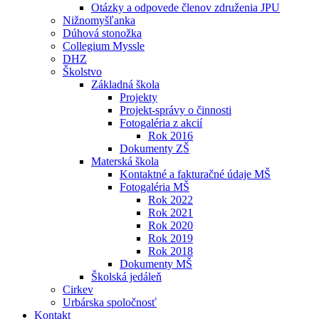
Otázky a odpovede členov združenia JPU
Nižnomyšľanka
Dúhová stonožka
Collegium Myssle
DHZ
Školstvo
Základná škola
Projekty
Projekt-správy o činnosti
Fotogaléria z akcií
Rok 2016
Dokumenty ZŠ
Materská škola
Kontaktné a fakturačné údaje MŠ
Fotogaléria MŠ
Rok 2022
Rok 2021
Rok 2020
Rok 2019
Rok 2018
Dokumenty MŠ
Školská jedáleň
Cirkev
Urbárska spoločnosť
Kontakt