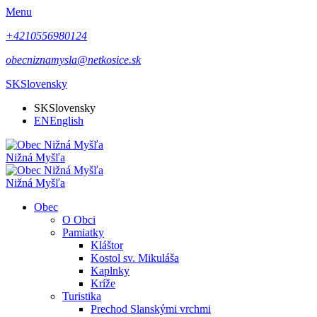
Menu
+4210556980124
obecniznamysla@netkosice.sk
SK
Slovensky
SK
Slovensky
EN
English
Nižná Myšľa
Nižná Myšľa
Obec
O Obci
Pamiatky
Kláštor
Kostol sv. Mikuláša
Kaplnky
Kríže
Turistika
Prechod Slanskými vrchmi