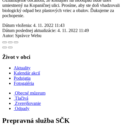
Oznamujeme občanom, že kontajner na bioodpad bude dnes
umiestnený na Kopaničnej ulici. Prosíme, aby ste doň vhadzovali
biologický odpad bez plastových vriec a obalov. Ďakujeme za
pochopenie.
Dátum vloženia:
4. 11. 2022 11:43
Dátum poslednej aktualizácie:
4. 11. 2022 11:49
Autor:
Správce Webu
Život v obci
Aktuality
Kalendár akcií
Podujatia
Fotogaléria
Obecné múzeum
Tlačivá
Zverejňovanie
Odpady
Prepravná služba SČK