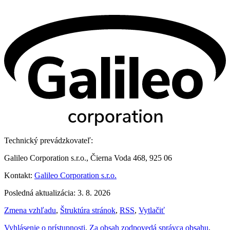
Technický prevádzkovateľ:
Galileo Corporation s.r.o., Čierna Voda 468, 925 06
Kontakt:
Galileo Corporation s.r.o.
Posledná aktualizácia: 3. 8. 2026
Zmena vzhľadu
,
Štruktúra stránok
,
RSS
,
Vytlačiť
Vyhlásenie o prístupnosti
,
Za obsah zodpovedá správca obsahu
,