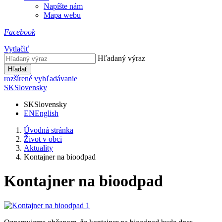
Napíšte nám
Mapa webu
Facebook
Vytlačiť
Hľadaný výraz
Hľadať
rozšírené vyhľadávanie
SK
Slovensky
SK
Slovensky
EN
English
Úvodná stránka
Život v obci
Aktuality
Kontajner na bioodpad
Kontajner na bioodpad