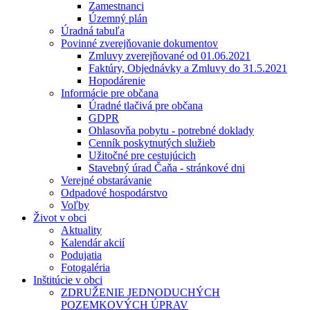
Zamestnanci
Územný plán
Úradná tabuľa
Povinné zverejňovanie dokumentov
Zmluvy zverejňované od 01.06.2021
Faktúry, Objednávky a Zmluvy do 31.5.2021
Hopodárenie
Informácie pre občana
Úradné tlačivá pre občana
GDPR
Ohlasovňa pobytu - potrebné doklady
Cenník poskytnutých služieb
Užitočné pre cestujúcich
Stavebný úrad Čaňa - stránkové dni
Verejné obstarávanie
Odpadové hospodárstvo
Voľby
Život v obci
Aktuality
Kalendár akcií
Podujatia
Fotogaléria
Inštitúcie v obci
ZDRUŽENIE JEDNODUCHÝCH
POZEMKOVÝCH ÚPRAV