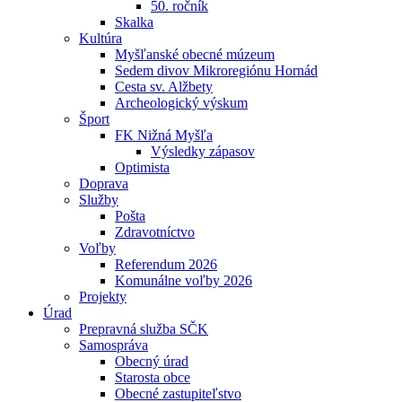
50. ročník
Skalka
Kultúra
Myšľanské obecné múzeum
Sedem divov Mikroregiónu Hornád
Cesta sv. Alžbety
Archeologický výskum
Šport
FK Nižná Myšľa
Výsledky zápasov
Optimista
Doprava
Služby
Pošta
Zdravotníctvo
Voľby
Referendum 2026
Komunálne voľby 2026
Projekty
Úrad
Prepravná služba SČK
Samospráva
Obecný úrad
Starosta obce
Obecné zastupiteľstvo