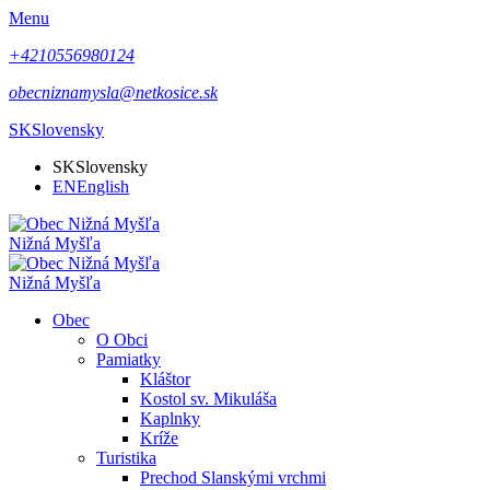
Menu
+4210556980124
obecniznamysla@netkosice.sk
SK
Slovensky
SK
Slovensky
EN
English
Nižná Myšľa
Nižná Myšľa
Obec
O Obci
Pamiatky
Kláštor
Kostol sv. Mikuláša
Kaplnky
Kríže
Turistika
Prechod Slanskými vrchmi