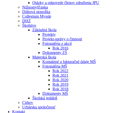
Otázky a odpovede členov združenia JPU
Nižnomyšľanka
Dúhová stonožka
Collegium Myssle
DHZ
Školstvo
Základná škola
Projekty
Projekt-správy o činnosti
Fotogaléria z akcií
Rok 2016
Dokumenty ZŠ
Materská škola
Kontaktné a fakturačné údaje MŠ
Fotogaléria MŠ
Rok 2022
Rok 2021
Rok 2020
Rok 2019
Rok 2018
Dokumenty MŠ
Školská jedáleň
Cirkev
Urbárska spoločnosť
Kontakt