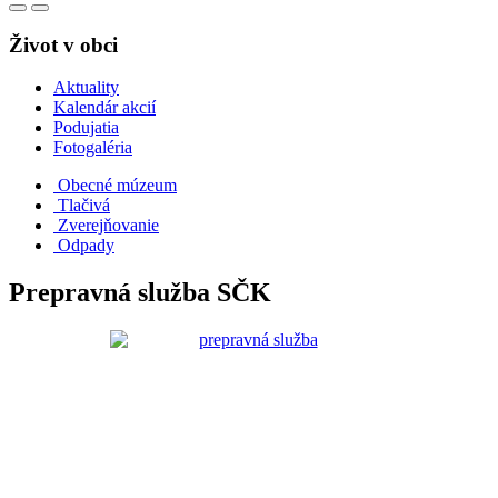
Život v obci
Aktuality
Kalendár akcií
Podujatia
Fotogaléria
Obecné múzeum
Tlačivá
Zverejňovanie
Odpady
Prepravná služba SČK