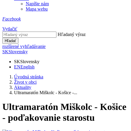
Napíšte nám
Mapa webu
Facebook
Vytlačiť
Hľadaný výraz
Hľadať
rozšírené vyhľadávanie
SK
Slovensky
SK
Slovensky
EN
English
Úvodná stránka
Život v obci
Aktuality
Ultramaratón Miškolc - Košice -...
Ultramaratón Miškolc - Košice
- poďakovanie starostu