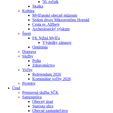
50. ročník
Skalka
Kultúra
Myšľanské obecné múzeum
Sedem divov Mikroregiónu Hornád
Cesta sv. Alžbety
Archeologický výskum
Šport
FK Nižná Myšľa
Výsledky zápasov
Optimista
Doprava
Služby
Pošta
Zdravotníctvo
Voľby
Referendum 2026
Komunálne voľby 2026
Projekty
Úrad
Prepravná služba SČK
Samospráva
Obecný úrad
Starosta obce
Obecné zastupiteľstvo