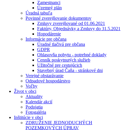
Zamestnanci
Územný plán
Úradná tabuľa
Povinné zverejňovanie dokumentov
Zmluvy zverejňované od 01.06.2021
Faktúry, Objednávky a Zmluvy do 31.5.2021
Hopodárenie
Informácie pre občana
Úradné tlačivá pre občana
GDPR
Ohlasovňa pobytu - potrebné doklady
Cenník poskytnutých služieb
Užitočné pre cestujúcich
Stavebný úrad Čaňa - stránkové dni
Verejné obstarávanie
Odpadové hospodárstvo
Voľby
Život v obci
Aktuality
Kalendár akcií
Podujatia
Fotogaléria
Inštitúcie v obci
ZDRUŽENIE JEDNODUCHÝCH
POZEMKOVÝCH ÚPRAV