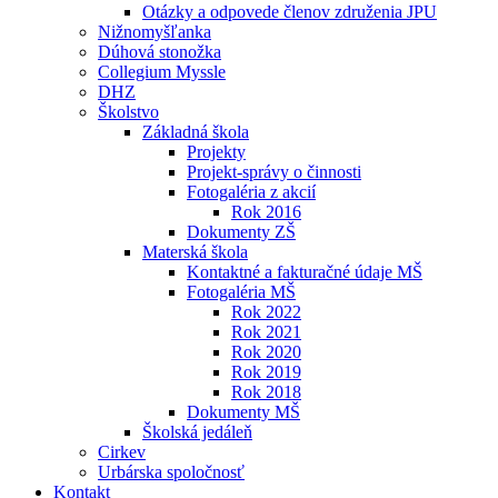
Otázky a odpovede členov združenia JPU
Nižnomyšľanka
Dúhová stonožka
Collegium Myssle
DHZ
Školstvo
Základná škola
Projekty
Projekt-správy o činnosti
Fotogaléria z akcií
Rok 2016
Dokumenty ZŠ
Materská škola
Kontaktné a fakturačné údaje MŠ
Fotogaléria MŠ
Rok 2022
Rok 2021
Rok 2020
Rok 2019
Rok 2018
Dokumenty MŠ
Školská jedáleň
Cirkev
Urbárska spoločnosť
Kontakt