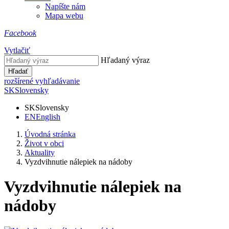
Napíšte nám
Mapa webu
Facebook
Vytlačiť
Hľadaný výraz
Hľadať
rozšírené vyhľadávanie
SK
Slovensky
SK
Slovensky
EN
English
Úvodná stránka
Život v obci
Aktuality
Vyzdvihnutie nálepiek na nádoby
Vyzdvihnutie nálepiek na
nádoby