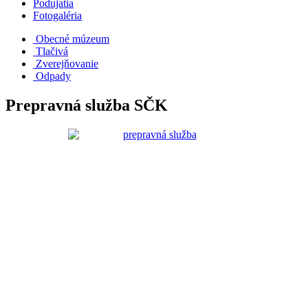
Podujatia
Fotogaléria
Obecné múzeum
Tlačivá
Zverejňovanie
Odpady
Prepravná služba SČK