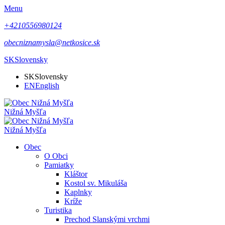
Menu
+4210556980124
obecniznamysla@netkosice.sk
SK
Slovensky
SK
Slovensky
EN
English
Nižná Myšľa
Nižná Myšľa
Obec
O Obci
Pamiatky
Kláštor
Kostol sv. Mikuláša
Kaplnky
Kríže
Turistika
Prechod Slanskými vrchmi