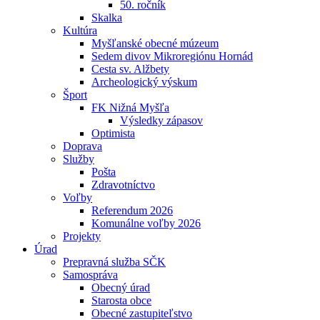
50. ročník
Skalka
Kultúra
Myšľanské obecné múzeum
Sedem divov Mikroregiónu Hornád
Cesta sv. Alžbety
Archeologický výskum
Šport
FK Nižná Myšľa
Výsledky zápasov
Optimista
Doprava
Služby
Pošta
Zdravotníctvo
Voľby
Referendum 2026
Komunálne voľby 2026
Projekty
Úrad
Prepravná služba SČK
Samospráva
Obecný úrad
Starosta obce
Obecné zastupiteľstvo