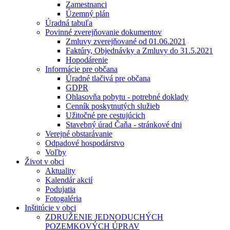
Zamestnanci
Územný plán
Úradná tabuľa
Povinné zverejňovanie dokumentov
Zmluvy zverejňované od 01.06.2021
Faktúry, Objednávky a Zmluvy do 31.5.2021
Hopodárenie
Informácie pre občana
Úradné tlačivá pre občana
GDPR
Ohlasovňa pobytu - potrebné doklady
Cenník poskytnutých služieb
Užitočné pre cestujúcich
Stavebný úrad Čaňa - stránkové dni
Verejné obstarávanie
Odpadové hospodárstvo
Voľby
Život v obci
Aktuality
Kalendár akcií
Podujatia
Fotogaléria
Inštitúcie v obci
ZDRUŽENIE JEDNODUCHÝCH
POZEMKOVÝCH ÚPRAV