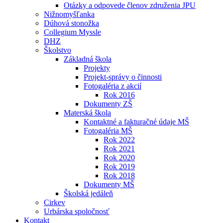
Otázky a odpovede členov združenia JPU
Nižnomyšľanka
Dúhová stonožka
Collegium Myssle
DHZ
Školstvo
Základná škola
Projekty
Projekt-správy o činnosti
Fotogaléria z akcií
Rok 2016
Dokumenty ZŠ
Materská škola
Kontaktné a fakturačné údaje MŠ
Fotogaléria MŠ
Rok 2022
Rok 2021
Rok 2020
Rok 2019
Rok 2018
Dokumenty MŠ
Školská jedáleň
Cirkev
Urbárska spoločnosť
Kontakt