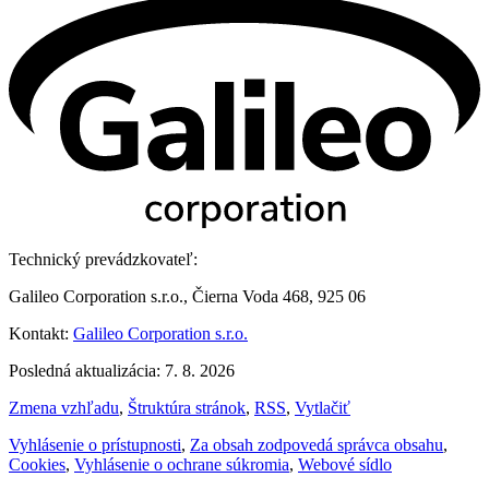
Technický prevádzkovateľ:
Galileo Corporation s.r.o., Čierna Voda 468, 925 06
Kontakt:
Galileo Corporation s.r.o.
Posledná aktualizácia: 7. 8. 2026
Zmena vzhľadu
,
Štruktúra stránok
,
RSS
,
Vytlačiť
Vyhlásenie o prístupnosti
,
Za obsah zodpovedá správca obsahu
,
Cookies
,
Vyhlásenie o ochrane súkromia
,
Webové sídlo