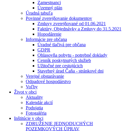
Zamestnanci
Územný plán
Úradná tabuľa
Povinné zverejňovanie dokumentov
Zmluvy zverejňované od 01.06.2021
Faktúry, Objednávky a Zmluvy do 31.5.2021
Hopodárenie
Informácie pre občana
Úradné tlačivá pre občana
GDPR
Ohlasovňa pobytu - potrebné doklady
Cenník poskytnutých služieb
Užitočné pre cestujúcich
Stavebný úrad Čaňa - stránkové dni
Verejné obstarávanie
Odpadové hospodárstvo
Voľby
Život v obci
Aktuality
Kalendár akcií
Podujatia
Fotogaléria
Inštitúcie v obci
ZDRUŽENIE JEDNODUCHÝCH
POZEMKOVÝCH ÚPRAV