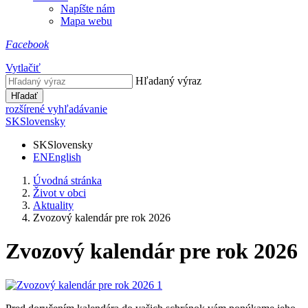
Napíšte nám
Mapa webu
Facebook
Vytlačiť
Hľadaný výraz
Hľadať
rozšírené vyhľadávanie
SK
Slovensky
SK
Slovensky
EN
English
Úvodná stránka
Život v obci
Aktuality
Zvozový kalendár pre rok 2026
Zvozový kalendár pre rok 2026