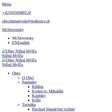
Menu
+4210556980124
obecniznamysla@netkosice.sk
SK
Slovensky
SK
Slovensky
EN
English
Nižná Myšľa
Nižná Myšľa
Obec
O Obci
Pamiatky
Kláštor
Kostol sv. Mikuláša
Kaplnky
Kríže
Turistika
Prechod Slanskými vrchmi