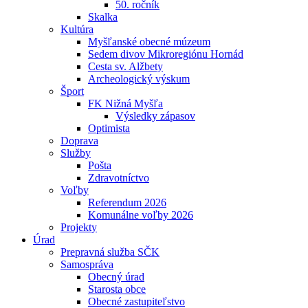
50. ročník
Skalka
Kultúra
Myšľanské obecné múzeum
Sedem divov Mikroregiónu Hornád
Cesta sv. Alžbety
Archeologický výskum
Šport
FK Nižná Myšľa
Výsledky zápasov
Optimista
Doprava
Služby
Pošta
Zdravotníctvo
Voľby
Referendum 2026
Komunálne voľby 2026
Projekty
Úrad
Prepravná služba SČK
Samospráva
Obecný úrad
Starosta obce
Obecné zastupiteľstvo