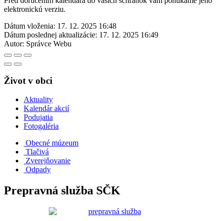
Pred doručením kalendára do vašich schránok vám ponúkame jeho
elektronickú verziu.
Dátum vloženia:
17. 12. 2025 16:48
Dátum poslednej aktualizácie:
17. 12. 2025 16:49
Autor:
Správce Webu
Život v obci
Aktuality
Kalendár akcií
Podujatia
Fotogaléria
Obecné múzeum
Tlačivá
Zverejňovanie
Odpady
Prepravná služba SČK