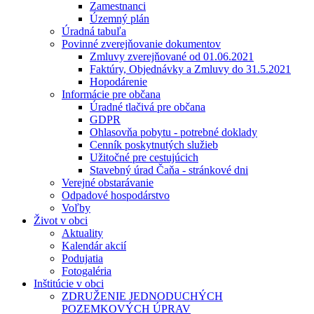
Zamestnanci
Územný plán
Úradná tabuľa
Povinné zverejňovanie dokumentov
Zmluvy zverejňované od 01.06.2021
Faktúry, Objednávky a Zmluvy do 31.5.2021
Hopodárenie
Informácie pre občana
Úradné tlačivá pre občana
GDPR
Ohlasovňa pobytu - potrebné doklady
Cenník poskytnutých služieb
Užitočné pre cestujúcich
Stavebný úrad Čaňa - stránkové dni
Verejné obstarávanie
Odpadové hospodárstvo
Voľby
Život v obci
Aktuality
Kalendár akcií
Podujatia
Fotogaléria
Inštitúcie v obci
ZDRUŽENIE JEDNODUCHÝCH
POZEMKOVÝCH ÚPRAV