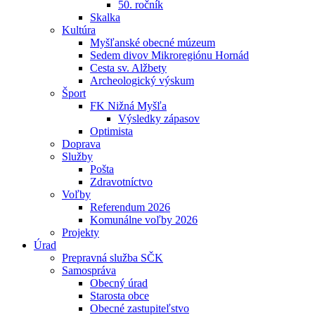
50. ročník
Skalka
Kultúra
Myšľanské obecné múzeum
Sedem divov Mikroregiónu Hornád
Cesta sv. Alžbety
Archeologický výskum
Šport
FK Nižná Myšľa
Výsledky zápasov
Optimista
Doprava
Služby
Pošta
Zdravotníctvo
Voľby
Referendum 2026
Komunálne voľby 2026
Projekty
Úrad
Prepravná služba SČK
Samospráva
Obecný úrad
Starosta obce
Obecné zastupiteľstvo