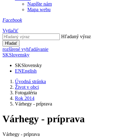
Napíšte nám
Mapa webu
Facebook
Vytlačiť
Hľadaný výraz
Hľadať
rozšírené vyhľadávanie
SK
Slovensky
SK
Slovensky
EN
English
Úvodná stránka
Život v obci
Fotogaléria
Rok 2014
Várhegy - príprava
Várhegy - príprava
Várhegy - príprava