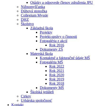
Otázky a odpovede členov združenia JPU
Nižnomyšľanka
Dúhová stonožka
Collegium Myssle
DHZ
Školstvo
Základná škola
Projekty
Projekt-správy o činnosti
Fotogaléria z akcií
Rok 2016
Dokumenty ZŠ
Materská škola
Kontaktné a fakturačné údaje MŠ
Fotogaléria MŠ
Rok 2022
Rok 2021
Rok 2020
Rok 2019
Rok 2018
Dokumenty MŠ
Školská jedáleň
Cirkev
Urbárska spoločnosť
Kontakt