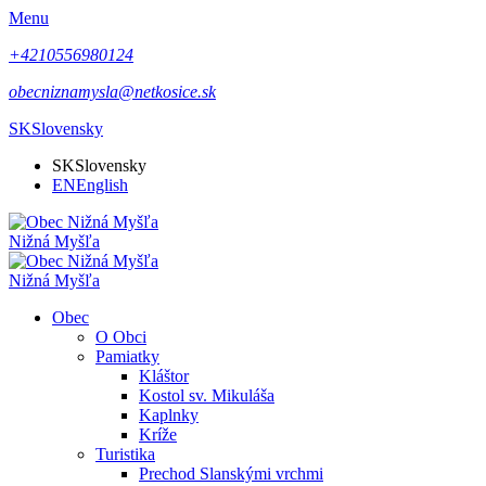
Menu
+4210556980124
obecniznamysla@netkosice.sk
SK
Slovensky
SK
Slovensky
EN
English
Nižná Myšľa
Nižná Myšľa
Obec
O Obci
Pamiatky
Kláštor
Kostol sv. Mikuláša
Kaplnky
Kríže
Turistika
Prechod Slanskými vrchmi