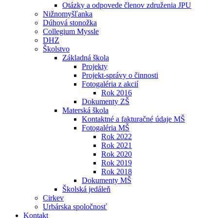
Otázky a odpovede členov združenia JPU
Nižnomyšľanka
Dúhová stonožka
Collegium Myssle
DHZ
Školstvo
Základná škola
Projekty
Projekt-správy o činnosti
Fotogaléria z akcií
Rok 2016
Dokumenty ZŠ
Materská škola
Kontaktné a fakturačné údaje MŠ
Fotogaléria MŠ
Rok 2022
Rok 2021
Rok 2020
Rok 2019
Rok 2018
Dokumenty MŠ
Školská jedáleň
Cirkev
Urbárska spoločnosť
Kontakt