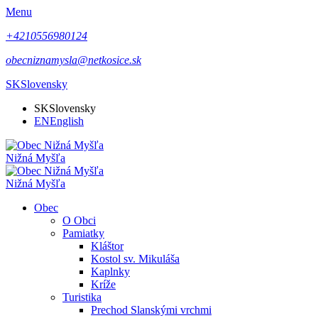
Menu
+4210556980124
obecniznamysla@netkosice.sk
SK
Slovensky
SK
Slovensky
EN
English
Nižná Myšľa
Nižná Myšľa
Obec
O Obci
Pamiatky
Kláštor
Kostol sv. Mikuláša
Kaplnky
Kríže
Turistika
Prechod Slanskými vrchmi