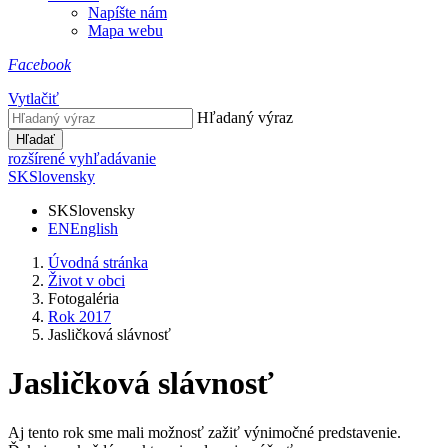
Napíšte nám
Mapa webu
Facebook
Vytlačiť
Hľadaný výraz
Hľadať
rozšírené vyhľadávanie
SK
Slovensky
SK
Slovensky
EN
English
Úvodná stránka
Život v obci
Fotogaléria
Rok 2017
Jasličková slávnosť
Jasličková slávnosť
Aj tento rok sme mali možnosť zažiť výnimočné predstavenie.