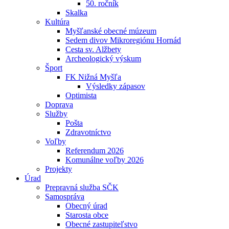
50. ročník
Skalka
Kultúra
Myšľanské obecné múzeum
Sedem divov Mikroregiónu Hornád
Cesta sv. Alžbety
Archeologický výskum
Šport
FK Nižná Myšľa
Výsledky zápasov
Optimista
Doprava
Služby
Pošta
Zdravotníctvo
Voľby
Referendum 2026
Komunálne voľby 2026
Projekty
Úrad
Prepravná služba SČK
Samospráva
Obecný úrad
Starosta obce
Obecné zastupiteľstvo