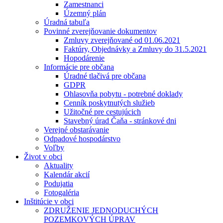
Zamestnanci
Územný plán
Úradná tabuľa
Povinné zverejňovanie dokumentov
Zmluvy zverejňované od 01.06.2021
Faktúry, Objednávky a Zmluvy do 31.5.2021
Hopodárenie
Informácie pre občana
Úradné tlačivá pre občana
GDPR
Ohlasovňa pobytu - potrebné doklady
Cenník poskytnutých služieb
Užitočné pre cestujúcich
Stavebný úrad Čaňa - stránkové dni
Verejné obstarávanie
Odpadové hospodárstvo
Voľby
Život v obci
Aktuality
Kalendár akcií
Podujatia
Fotogaléria
Inštitúcie v obci
ZDRUŽENIE JEDNODUCHÝCH
POZEMKOVÝCH ÚPRAV