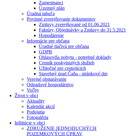
Zamestnanci
Územný plán
Úradná tabuľa
Povinné zverejňovanie dokumentov
Zmluvy zverejňované od 01.06.2021
Faktúry, Objednávky a Zmluvy do 31.5.2021
Hopodárenie
Informácie pre občana
Úradné tlačivá pre občana
GDPR
Ohlasovňa pobytu - potrebné doklady
Cenník poskytnutých služieb
Užitočné pre cestujúcich
Stavebný úrad Čaňa - stránkové dni
Verejné obstarávanie
Odpadové hospodárstvo
Voľby
Život v obci
Aktuality
Kalendár akcií
Podujatia
Fotogaléria
Inštitúcie v obci
ZDRUŽENIE JEDNODUCHÝCH
POZEMKOVÝCH ÚPRAV