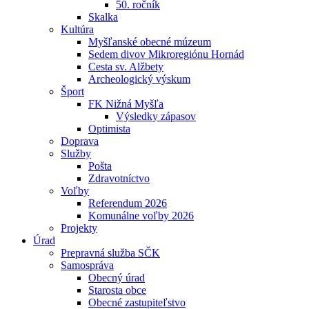
50. ročník
Skalka
Kultúra
Myšľanské obecné múzeum
Sedem divov Mikroregiónu Hornád
Cesta sv. Alžbety
Archeologický výskum
Šport
FK Nižná Myšľa
Výsledky zápasov
Optimista
Doprava
Služby
Pošta
Zdravotníctvo
Voľby
Referendum 2026
Komunálne voľby 2026
Projekty
Úrad
Prepravná služba SČK
Samospráva
Obecný úrad
Starosta obce
Obecné zastupiteľstvo