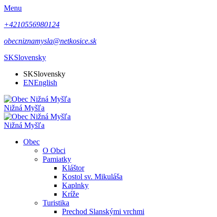
Menu
+4210556980124
obecniznamysla@netkosice.sk
SK
Slovensky
SK
Slovensky
EN
English
Nižná Myšľa
Nižná Myšľa
Obec
O Obci
Pamiatky
Kláštor
Kostol sv. Mikuláša
Kaplnky
Kríže
Turistika
Prechod Slanskými vrchmi