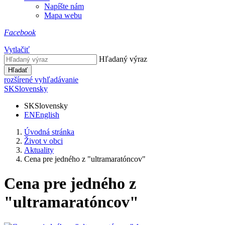
Napíšte nám
Mapa webu
Facebook
Vytlačiť
Hľadaný výraz
Hľadať
rozšírené vyhľadávanie
SK
Slovensky
SK
Slovensky
EN
English
Úvodná stránka
Život v obci
Aktuality
Cena pre jedného z "ultramaratóncov"
Cena pre jedného z
"ultramaratóncov"