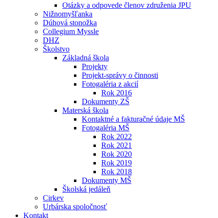
Otázky a odpovede členov združenia JPU
Nižnomyšľanka
Dúhová stonožka
Collegium Myssle
DHZ
Školstvo
Základná škola
Projekty
Projekt-správy o činnosti
Fotogaléria z akcií
Rok 2016
Dokumenty ZŠ
Materská škola
Kontaktné a fakturačné údaje MŠ
Fotogaléria MŠ
Rok 2022
Rok 2021
Rok 2020
Rok 2019
Rok 2018
Dokumenty MŠ
Školská jedáleň
Cirkev
Urbárska spoločnosť
Kontakt