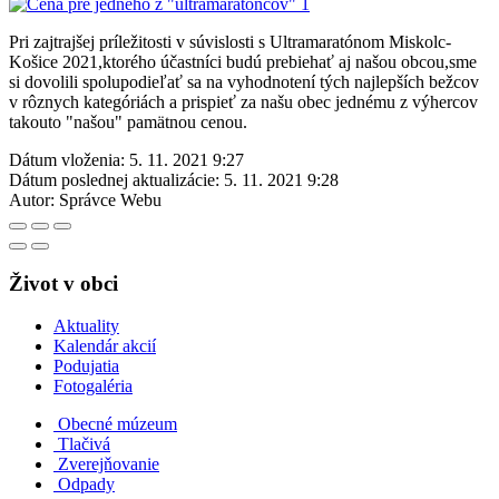
Pri zajtrajšej príležitosti v súvislosti s Ultramaratónom Miskolc-
Košice 2021,ktorého účastníci budú prebiehať aj našou obcou,sme
si dovolili spolupodieľať sa na vyhodnotení tých najlepších bežcov
v rôznych kategóriách a prispieť za našu obec jednému z výhercov
takouto "našou" pamätnou cenou.
Dátum vloženia:
5. 11. 2021 9:27
Dátum poslednej aktualizácie:
5. 11. 2021 9:28
Autor:
Správce Webu
Život v obci
Aktuality
Kalendár akcií
Podujatia
Fotogaléria
Obecné múzeum
Tlačivá
Zverejňovanie
Odpady