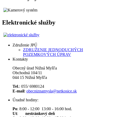
Elektronické služby
Združenie JPÚ
ZDRUŽENIE JEDNODUCHÝCH
POZEMKOVÝCH ÚPRAV
Kontakty
Obecný úrad Nižná Myšľa
Obchodná 104/11
044 15 Nižná Myšľa
Tel
.: 055/ 6980124
E-mail
:
obecniznamysla@netkosice.sk
Úradné hodiny:
Po
: 8:00 - 12:00 13:00 - 16:00 hod.
Ut
:
nestránkový deň