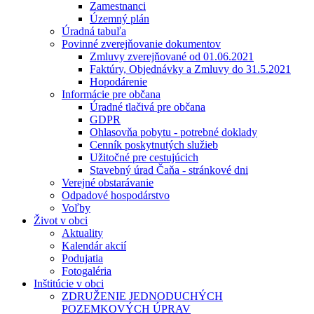
Zamestnanci
Územný plán
Úradná tabuľa
Povinné zverejňovanie dokumentov
Zmluvy zverejňované od 01.06.2021
Faktúry, Objednávky a Zmluvy do 31.5.2021
Hopodárenie
Informácie pre občana
Úradné tlačivá pre občana
GDPR
Ohlasovňa pobytu - potrebné doklady
Cenník poskytnutých služieb
Užitočné pre cestujúcich
Stavebný úrad Čaňa - stránkové dni
Verejné obstarávanie
Odpadové hospodárstvo
Voľby
Život v obci
Aktuality
Kalendár akcií
Podujatia
Fotogaléria
Inštitúcie v obci
ZDRUŽENIE JEDNODUCHÝCH
POZEMKOVÝCH ÚPRAV