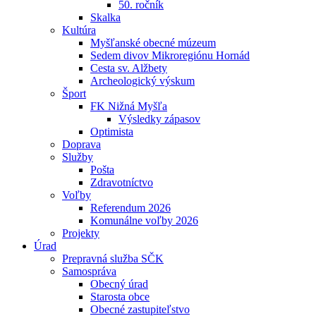
50. ročník
Skalka
Kultúra
Myšľanské obecné múzeum
Sedem divov Mikroregiónu Hornád
Cesta sv. Alžbety
Archeologický výskum
Šport
FK Nižná Myšľa
Výsledky zápasov
Optimista
Doprava
Služby
Pošta
Zdravotníctvo
Voľby
Referendum 2026
Komunálne voľby 2026
Projekty
Úrad
Prepravná služba SČK
Samospráva
Obecný úrad
Starosta obce
Obecné zastupiteľstvo