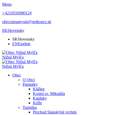
Menu
+4210556980124
obecniznamysla@netkosice.sk
SK
Slovensky
SK
Slovensky
EN
English
Nižná Myšľa
Nižná Myšľa
Obec
O Obci
Pamiatky
Kláštor
Kostol sv. Mikuláša
Kaplnky
Kríže
Turistika
Prechod Slanskými vrchmi