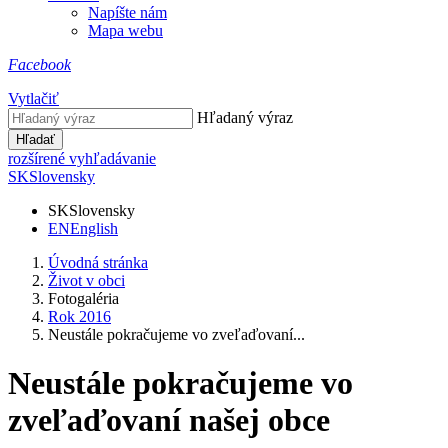
Napíšte nám
Mapa webu
Facebook
Vytlačiť
Hľadaný výraz
Hľadať
rozšírené vyhľadávanie
SK
Slovensky
SK
Slovensky
EN
English
Úvodná stránka
Život v obci
Fotogaléria
Rok 2016
Neustále pokračujeme vo zveľaďovaní...
Neustále pokračujeme vo
zveľaďovaní našej obce