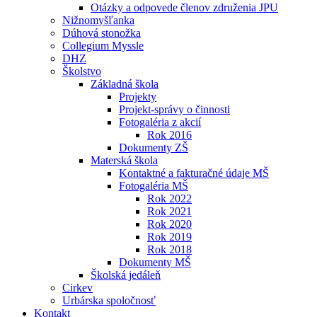
Otázky a odpovede členov združenia JPU
Nižnomyšľanka
Dúhová stonožka
Collegium Myssle
DHZ
Školstvo
Základná škola
Projekty
Projekt-správy o činnosti
Fotogaléria z akcií
Rok 2016
Dokumenty ZŠ
Materská škola
Kontaktné a fakturačné údaje MŠ
Fotogaléria MŠ
Rok 2022
Rok 2021
Rok 2020
Rok 2019
Rok 2018
Dokumenty MŠ
Školská jedáleň
Cirkev
Urbárska spoločnosť
Kontakt