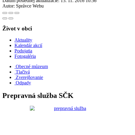
Dátum poslednej aktualizácie:
15. 11. 2016 10:56
Autor:
Správce Webu
Život v obci
Aktuality
Kalendár akcií
Podujatia
Fotogaléria
Obecné múzeum
Tlačivá
Zverejňovanie
Odpady
Prepravná služba SČK