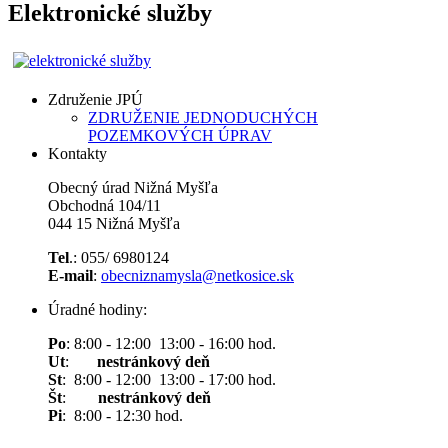
Elektronické služby
Združenie JPÚ
ZDRUŽENIE JEDNODUCHÝCH
POZEMKOVÝCH ÚPRAV
Kontakty
Obecný úrad Nižná Myšľa
Obchodná 104/11
044 15 Nižná Myšľa
Tel
.: 055/ 6980124
E-mail
:
obecniznamysla@netkosice.sk
Úradné hodiny:
Po
: 8:00 - 12:00 13:00 - 16:00 hod.
Ut
:
nestránkový deň
St
: 8:00 - 12:00 13:00 - 17:00 hod.
Št
:
nestránkový deň
Pi
: 8:00 - 12:30 hod.