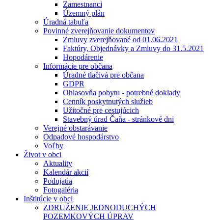
Zamestnanci
Územný plán
Úradná tabuľa
Povinné zverejňovanie dokumentov
Zmluvy zverejňované od 01.06.2021
Faktúry, Objednávky a Zmluvy do 31.5.2021
Hopodárenie
Informácie pre občana
Úradné tlačivá pre občana
GDPR
Ohlasovňa pobytu - potrebné doklady
Cenník poskytnutých služieb
Užitočné pre cestujúcich
Stavebný úrad Čaňa - stránkové dni
Verejné obstarávanie
Odpadové hospodárstvo
Voľby
Život v obci
Aktuality
Kalendár akcií
Podujatia
Fotogaléria
Inštitúcie v obci
ZDRUŽENIE JEDNODUCHÝCH
POZEMKOVÝCH ÚPRAV