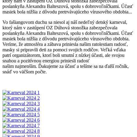
ktorý nám v zastúpení OZ Dúhová stonožka zabezpečovala
poslankyňa Alexandra Balteszová, spolu s dobrovoľníčkami. Účasť
masiek bola nižšia z dôvodu pretrvávajúceho vírusového obdobia...
Vo fašiangovom duchu sa niesol aj náš nedeľný detský karneval,
ktorý nám v zastúpení OZ Dúhová stonožka zabezpečovala
poslankyňa Alexandra Balteszová, spolu s dobrovoľníčkami. Účasť
masiek bola nižšia z dôvodu pretrvávajúceho vírusového obdobia.
Veríme, že atmosféra a zábava priniesla našim ratolestiam radosť,
masky si pripravili deti za pomoci svojich rodičov. Veľká vďaka
patrí organizátorom, ktorí boli smutní z nízkej účasti, ale svojou
snahou a pozitívnou energiou priniesli radosť
našim najmenším. Ďakujeme za účasť a tešíme sa na ďalší ročník,
snáď vo väčšom počte.