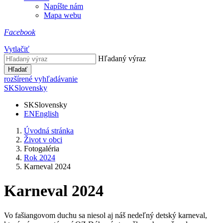
Napíšte nám
Mapa webu
Facebook
Vytlačiť
Hľadaný výraz
Hľadať
rozšírené vyhľadávanie
SK
Slovensky
SK
Slovensky
EN
English
Úvodná stránka
Život v obci
Fotogaléria
Rok 2024
Karneval 2024
Karneval 2024
Vo fašiangovom duchu sa niesol aj náš nedeľný detský karneval,