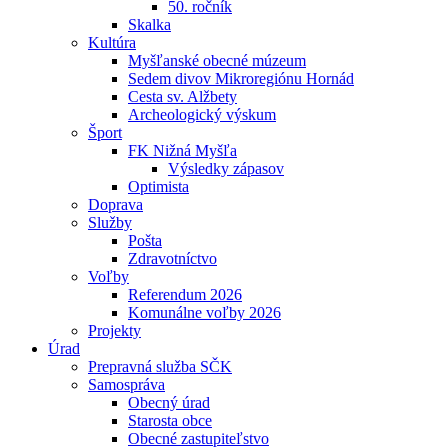
50. ročník
Skalka
Kultúra
Myšľanské obecné múzeum
Sedem divov Mikroregiónu Hornád
Cesta sv. Alžbety
Archeologický výskum
Šport
FK Nižná Myšľa
Výsledky zápasov
Optimista
Doprava
Služby
Pošta
Zdravotníctvo
Voľby
Referendum 2026
Komunálne voľby 2026
Projekty
Úrad
Prepravná služba SČK
Samospráva
Obecný úrad
Starosta obce
Obecné zastupiteľstvo