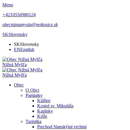
Menu
+4210556980124
obecniznamysla@netkosice.sk
SK
Slovensky
SK
Slovensky
EN
English
Nižná Myšľa
Nižná Myšľa
Obec
O Obci
Pamiatky
Kláštor
Kostol sv. Mikuláša
Kaplnky
Kríže
Turistika
Prechod Slanskými vrchmi