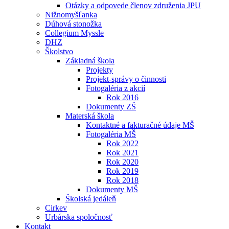
Otázky a odpovede členov združenia JPU
Nižnomyšľanka
Dúhová stonožka
Collegium Myssle
DHZ
Školstvo
Základná škola
Projekty
Projekt-správy o činnosti
Fotogaléria z akcií
Rok 2016
Dokumenty ZŠ
Materská škola
Kontaktné a fakturačné údaje MŠ
Fotogaléria MŠ
Rok 2022
Rok 2021
Rok 2020
Rok 2019
Rok 2018
Dokumenty MŠ
Školská jedáleň
Cirkev
Urbárska spoločnosť
Kontakt