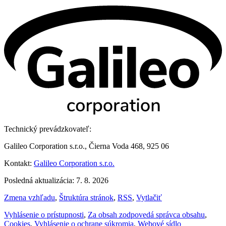
Technický prevádzkovateľ:
Galileo Corporation s.r.o., Čierna Voda 468, 925 06
Kontakt:
Galileo Corporation s.r.o.
Posledná aktualizácia: 7. 8. 2026
Zmena vzhľadu
,
Štruktúra stránok
,
RSS
,
Vytlačiť
Vyhlásenie o prístupnosti
,
Za obsah zodpovedá správca obsahu
,
Cookies
,
Vyhlásenie o ochrane súkromia
,
Webové sídlo