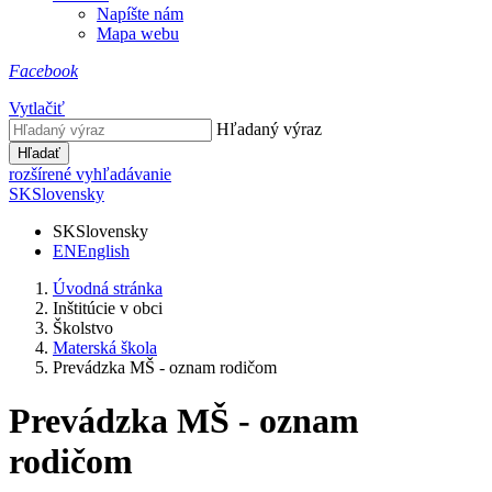
Napíšte nám
Mapa webu
Facebook
Vytlačiť
Hľadaný výraz
Hľadať
rozšírené vyhľadávanie
SK
Slovensky
SK
Slovensky
EN
English
Úvodná stránka
Inštitúcie v obci
Školstvo
Materská škola
Prevádzka MŠ - oznam rodičom
Prevádzka MŠ - oznam
rodičom