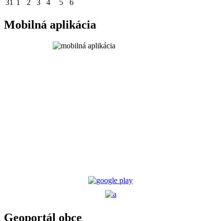
31
1
2
3
4
5
6
Mobilná aplikácia
Geoportál obce