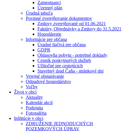
Zamestnanci
Územný plán
Úradná tabuľa
Povinné zverejňovanie dokumentov
Zmluvy zverejňované od 01.06.2021
Faktúry, Objednávky a Zmluvy do 31.5.2021
Hopodárenie
Informácie pre občana
Úradné tlačivá pre občana
GDPR
Ohlasovňa pobytu - potrebné doklady
Cenník poskytnutých služieb
Užitočné pre cestujúcich
Stavebný úrad Čaňa - stránkové dni
Verejné obstarávanie
Odpadové hospodárstvo
Voľby
Život v obci
Aktuality
Kalendár akcií
Podujatia
Fotogaléria
Inštitúcie v obci
ZDRUŽENIE JEDNODUCHÝCH
POZEMKOVÝCH ÚPRAV