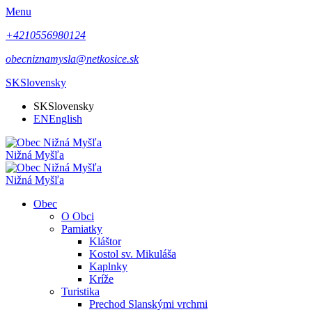
Menu
+4210556980124
obecniznamysla@netkosice.sk
SK
Slovensky
SK
Slovensky
EN
English
Nižná Myšľa
Nižná Myšľa
Obec
O Obci
Pamiatky
Kláštor
Kostol sv. Mikuláša
Kaplnky
Kríže
Turistika
Prechod Slanskými vrchmi