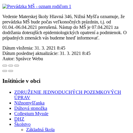
Vedenie Materskej školy Hlavná 346, Nižná Myšľa oznamuje, že
prevádzka MŠ bude počas veľkonočných prázdnin, t.j. od
01.04.-06.04.2021 prerušená. Nástup do MŠ je 07.04.2021 za
dodržania doterajších epidemiologických opatrení a podmienok. O
prípadných zmenách vás budeme hneď informovať.
Dátum vloženia:
31. 3. 2021 8:45
Dátum poslednej aktualizácie:
31. 3. 2021 8:45
Autor:
Správce Webu
Inštitúcie v obci
ZDRUŽENIE JEDNODUCHÝCH POZEMKOVÝCH
ÚPRAV
Nižnomyšľanka
Dúhová stonožka
Collegium Myssle
DHZ
Školstvo
Základná škola