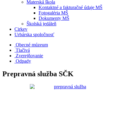
Materská škola
Kontaktné a fakturačné údaje MŠ
Fotogaléria MŠ
Dokumenty MŠ
Školská jedáleň
Cirkev
Urbárska spoločnosť
Obecné múzeum
Tlačivá
Zverejňovanie
Odpady
Prepravná služba SČK