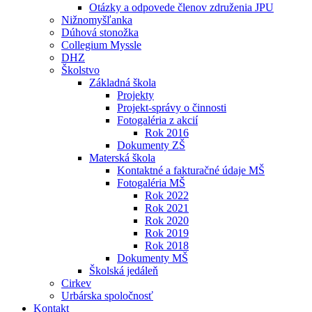
Otázky a odpovede členov združenia JPU
Nižnomyšľanka
Dúhová stonožka
Collegium Myssle
DHZ
Školstvo
Základná škola
Projekty
Projekt-správy o činnosti
Fotogaléria z akcií
Rok 2016
Dokumenty ZŠ
Materská škola
Kontaktné a fakturačné údaje MŠ
Fotogaléria MŠ
Rok 2022
Rok 2021
Rok 2020
Rok 2019
Rok 2018
Dokumenty MŠ
Školská jedáleň
Cirkev
Urbárska spoločnosť
Kontakt