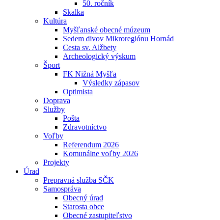
50. ročník
Skalka
Kultúra
Myšľanské obecné múzeum
Sedem divov Mikroregiónu Hornád
Cesta sv. Alžbety
Archeologický výskum
Šport
FK Nižná Myšľa
Výsledky zápasov
Optimista
Doprava
Služby
Pošta
Zdravotníctvo
Voľby
Referendum 2026
Komunálne voľby 2026
Projekty
Úrad
Prepravná služba SČK
Samospráva
Obecný úrad
Starosta obce
Obecné zastupiteľstvo