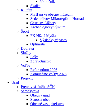
50. ročník
Skalka
Kultúra
Myšľanské obecné múzeum
Sedem divov Mikroregiónu Hornád
Cesta sv. Alžbety
Archeologický výskum
Šport
FK Nižná Myšľa
Výsledky zápasov
Optimista
Doprava
Služby
Pošta
Zdravotníctvo
Voľby
Referendum 2026
Komunálne voľby 2026
Projekty
Úrad
Prepravná služba SČK
Samospráva
Obecný úrad
Starosta obce
Obecné zastupiteľstvo