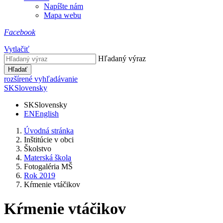
Napíšte nám
Mapa webu
Facebook
Vytlačiť
Hľadaný výraz
Hľadať
rozšírené vyhľadávanie
SK
Slovensky
SK
Slovensky
EN
English
Úvodná stránka
Inštitúcie v obci
Školstvo
Materská škola
Fotogaléria MŠ
Rok 2019
Kŕmenie vtáčikov
Kŕmenie vtáčikov