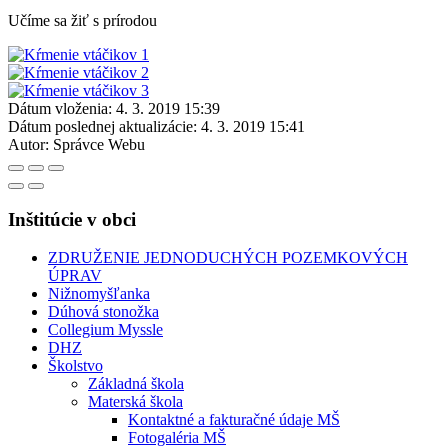
Učíme sa žiť s prírodou
Dátum vloženia:
4. 3. 2019 15:39
Dátum poslednej aktualizácie:
4. 3. 2019 15:41
Autor:
Správce Webu
Inštitúcie v obci
ZDRUŽENIE JEDNODUCHÝCH POZEMKOVÝCH
ÚPRAV
Nižnomyšľanka
Dúhová stonožka
Collegium Myssle
DHZ
Školstvo
Základná škola
Materská škola
Kontaktné a fakturačné údaje MŠ
Fotogaléria MŠ