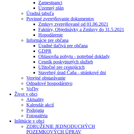
Zamestnanci
Územný plán
Úradná tabuľa
Povinné zverejňovanie dokumentov
Zmluvy zverejňované od 01.06.2021
Faktúry, Objednávky a Zmluvy do 31.5.2021
Hopodárenie
Informácie pre občana
Úradné tlačivá pre občana
GDPR
Ohlasovňa pobytu - potrebné doklady
Cenník poskytnutých služieb
Užitočné pre cestujúcich
Stavebný úrad Čaňa - stránkové dni
Verejné obstarávanie
Odpadové hospodárstvo
Voľby
Život v obci
Aktuality
Kalendár akcií
Podujatia
Fotogaléria
Inštitúcie v obci
ZDRUŽENIE JEDNODUCHÝCH
POZEMKOVÝCH ÚPRAV