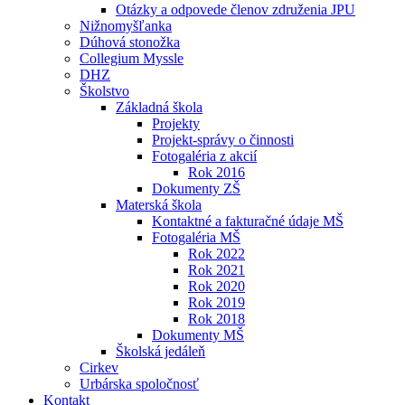
Otázky a odpovede členov združenia JPU
Nižnomyšľanka
Dúhová stonožka
Collegium Myssle
DHZ
Školstvo
Základná škola
Projekty
Projekt-správy o činnosti
Fotogaléria z akcií
Rok 2016
Dokumenty ZŠ
Materská škola
Kontaktné a fakturačné údaje MŠ
Fotogaléria MŠ
Rok 2022
Rok 2021
Rok 2020
Rok 2019
Rok 2018
Dokumenty MŠ
Školská jedáleň
Cirkev
Urbárska spoločnosť
Kontakt