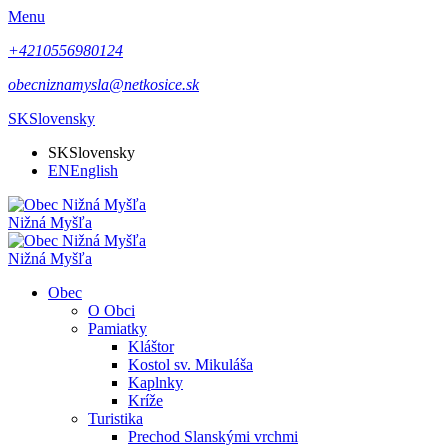
Menu
+4210556980124
obecniznamysla@netkosice.sk
SK
Slovensky
SK
Slovensky
EN
English
Nižná Myšľa
Nižná Myšľa
Obec
O Obci
Pamiatky
Kláštor
Kostol sv. Mikuláša
Kaplnky
Kríže
Turistika
Prechod Slanskými vrchmi