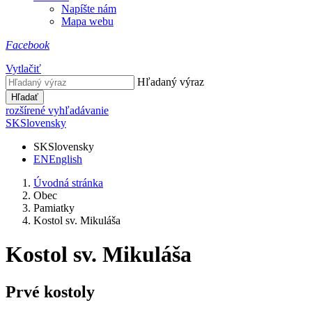
Napíšte nám
Mapa webu
Facebook
Vytlačiť
Hľadaný výraz
Hľadať
rozšírené vyhľadávanie
SK
Slovensky
SK
Slovensky
EN
English
Úvodná stránka
Obec
Pamiatky
Kostol sv. Mikuláša
Kostol sv. Mikuláša
Prvé kostoly