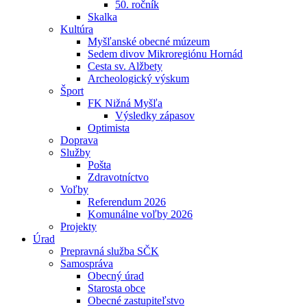
50. ročník
Skalka
Kultúra
Myšľanské obecné múzeum
Sedem divov Mikroregiónu Hornád
Cesta sv. Alžbety
Archeologický výskum
Šport
FK Nižná Myšľa
Výsledky zápasov
Optimista
Doprava
Služby
Pošta
Zdravotníctvo
Voľby
Referendum 2026
Komunálne voľby 2026
Projekty
Úrad
Prepravná služba SČK
Samospráva
Obecný úrad
Starosta obce
Obecné zastupiteľstvo