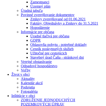
Zamestnanci
Územný plán
Úradná tabuľa
Povinné zverejňovanie dokumentov
Zmluvy zverejňované od 01.06.2021
Faktúry, Objednávky a Zmluvy do 31.5.2021
Hopodárenie
Informácie pre občana
Úradné tlačivá pre občana
GDPR
Ohlasovňa pobytu - potrebné doklady
Cenník poskytnutých služieb
Užitočné pre cestujúcich
Stavebný úrad Čaňa - stránkové dni
Verejné obstarávanie
Odpadové hospodárstvo
Voľby
Život v obci
Aktuality
Kalendár akcií
Podujatia
Fotogaléria
Inštitúcie v obci
ZDRUŽENIE JEDNODUCHÝCH
POZEMKOVÝCH ÚPRAV