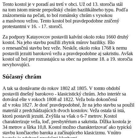
Tento kostol je v poradí asi tretí v obci. Už od 13. storočia stál
na tom istom mieste prepoštský chrám bazilikálneho typu. Podľa
znázornenia na pečati, to bol románsky chrám s vysokou
a masívnou vežou. Tento kostol bol pravdepodobne zničený
protestantmi v 16. - 17. storočí.
Za podpory Katayovcov postavili kalvíni okolo roku 1660 druhý
kostol. Na jeho stavbu použili zbytok múrov baziliky. Išlo
o renesančnú stavbu bez veže. Neskôr, okolo roku 1768 k nemu
postavili jezuiti barokovú vežu a pravdepodobne aj sakristiu. Avšak
kostol už bol pre rozrastajúcu sa obec na prelome 18. a 19. storočia
nevyhovujúci.
Súčasný chrám
A tak sa dostávame do rokov 1802 až 1805. V tomto období
postavili dnešný barokovo - klasicistický chrám. Jeho interiér sa
dotváral ešte v rokoch 1808 až 1822. Veža bola dokončená
až v roku 1827. Je dosť pravdepodobné, že na jeho stavbu sa použil
materiál z predchádzajúcich dvoch kostolov. Veža ostala tá istá,
ktorú postavili jezuiti. Zvýšila sa však o 6-7 metrov. Kostol
charakterizuje veža, loď, presbytérium a sakristia. Dĺžka kostola je
34 metrov a šírka 10,8. Kostol možno charakterizovať ako typickú
stavbu končiaceho baroka a začínajúceho klasicizmu. Vnútro