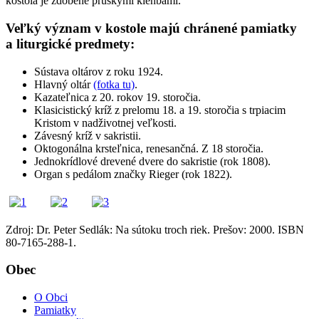
kostola je zdobené pruskými klenbami.
Veľký význam v kostole majú chránené pamiatky
a liturgické predmety:
Sústava oltárov z roku 1924.
Hlavný oltár
(fotka tu)
.
Kazateľnica z 20. rokov 19. storočia.
Klasicistický kríž z prelomu 18. a 19. storočia s trpiacim
Kristom v nadživotnej veľkosti.
Závesný kríž v sakristii.
Oktogonálna krsteľnica, renesančná. Z 18 storočia.
Jednokrídlové drevené dvere do sakristie (rok 1808).
Organ s pedálom značky Rieger (rok 1822).
Zdroj: Dr. Peter Sedlák: Na sútoku troch riek. Prešov: 2000. ISBN
80-7165-288-1.
Obec
O Obci
Pamiatky