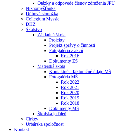
Otázky a odpovede členov združenia JPU
Nižnomyšľanka
Dúhová stonožka
Collegium Myssle
DHZ
Školstvo
Základná škola
Projekty
Projekt-správy o činnosti
Fotogaléria z akcií
Rok 2016
Dokumenty ZŠ
Materská škola
Kontaktné a fakturačné údaje MŠ
Fotogaléria MŠ
Rok 2022
Rok 2021
Rok 2020
Rok 2019
Rok 2018
Dokumenty MŠ
Školská jedáleň
Cirkev
Urbárska spoločnosť
Kontakt