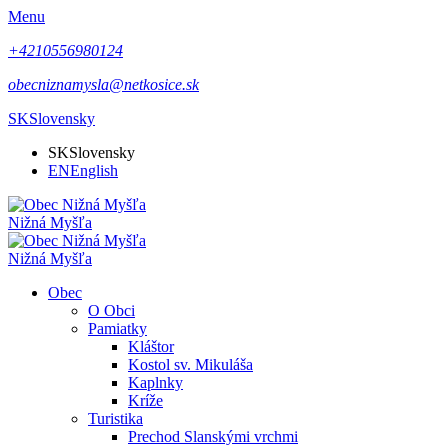
Menu
+4210556980124
obecniznamysla@netkosice.sk
SK
Slovensky
SK
Slovensky
EN
English
Nižná Myšľa
Nižná Myšľa
Obec
O Obci
Pamiatky
Kláštor
Kostol sv. Mikuláša
Kaplnky
Kríže
Turistika
Prechod Slanskými vrchmi