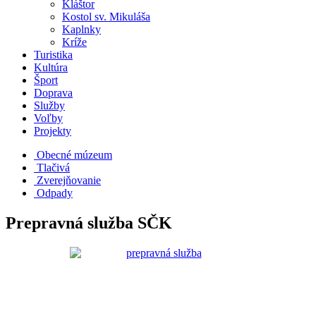
Kláštor
Kostol sv. Mikuláša
Kaplnky
Kríže
Turistika
Kultúra
Šport
Doprava
Služby
Voľby
Projekty
Obecné múzeum
Tlačivá
Zverejňovanie
Odpady
Prepravná služba SČK