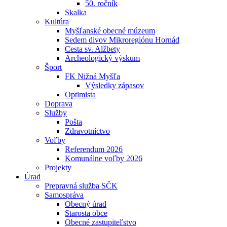
50. ročník
Skalka
Kultúra
Myšľanské obecné múzeum
Sedem divov Mikroregiónu Hornád
Cesta sv. Alžbety
Archeologický výskum
Šport
FK Nižná Myšľa
Výsledky zápasov
Optimista
Doprava
Služby
Pošta
Zdravotníctvo
Voľby
Referendum 2026
Komunálne voľby 2026
Projekty
Úrad
Prepravná služba SČK
Samospráva
Obecný úrad
Starosta obce
Obecné zastupiteľstvo