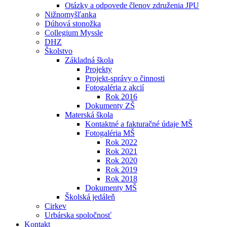
Otázky a odpovede členov združenia JPU
Nižnomyšľanka
Dúhová stonožka
Collegium Myssle
DHZ
Školstvo
Základná škola
Projekty
Projekt-správy o činnosti
Fotogaléria z akcií
Rok 2016
Dokumenty ZŠ
Materská škola
Kontaktné a fakturačné údaje MŠ
Fotogaléria MŠ
Rok 2022
Rok 2021
Rok 2020
Rok 2019
Rok 2018
Dokumenty MŠ
Školská jedáleň
Cirkev
Urbárska spoločnosť
Kontakt