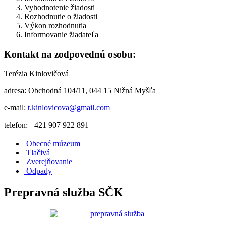
Vyhodnotenie žiadosti
Rozhodnutie o žiadosti
Výkon rozhodnutia
Informovanie žiadateľa
Kontakt na zodpovednú osobu:
Terézia Kinlovičová
adresa: Obchodná 104/11, 044 15 Nižná Myšľa
e-mail:
t.kinlovicova@gmail.com
telefon: +421 907 922 891
Obecné múzeum
Tlačivá
Zverejňovanie
Odpady
Prepravná služba SČK