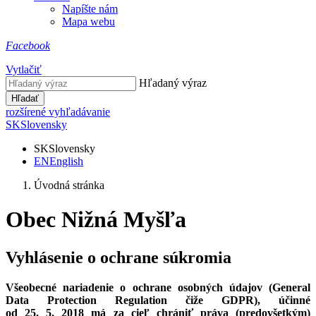
Napíšte nám
Mapa webu
Facebook
Vytlačiť
Hľadaný výraz
Hľadať
rozšírené vyhľadávanie
SK
Slovensky
SK
Slovensky
EN
English
Úvodná stránka
Obec Nižná Myšľa
Vyhlásenie o ochrane súkromia
Všeobecné nariadenie o ochrane osobných údajov (General
Data Protection Regulation čiže GDPR), účinné
od 25. 5. 2018 má za cieľ chrániť práva (predovšetkým)