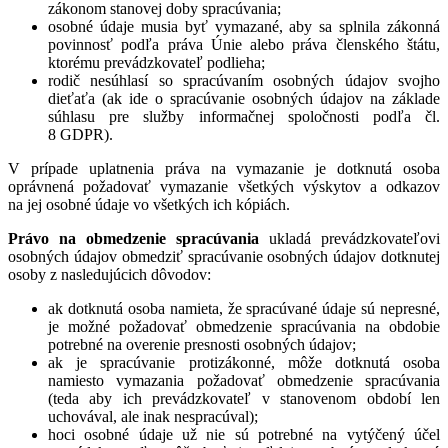
zákonom stanovej doby spracúvania;
osobné údaje musia byť vymazané, aby sa splnila zákonná
povinnosť podľa práva Únie alebo práva členského štátu,
ktorému prevádzkovateľ podlieha;
rodič nesúhlasí so spracúvaním osobných údajov svojho
dieťaťa (ak ide o spracúvanie osobných údajov na základe
súhlasu pre služby informačnej spoločnosti podľa čl.
8 GDPR).
V prípade uplatnenia práva na vymazanie je dotknutá osoba
oprávnená požadovať vymazanie všetkých výskytov a odkazov
na jej osobné údaje vo všetkých ich kópiách.
Právo na obmedzenie spracúvania
ukladá prevádzkovateľovi
osobných údajov obmedziť spracúvanie osobných údajov dotknutej
osoby z nasledujúcich dôvodov:
ak dotknutá osoba namieta, že spracúvané údaje sú nepresné,
je možné požadovať obmedzenie spracúvania na obdobie
potrebné na overenie presnosti osobných údajov;
ak je spracúvanie protizákonné, môže dotknutá osoba
namiesto vymazania požadovať obmedzenie spracúvania
(teda aby ich prevádzkovateľ v stanovenom období len
uchovával, ale inak nespracúval);
hoci osobné údaje už nie sú potrebné na vytýčený účel