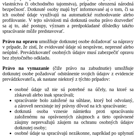
vlastníctva či obchodného tajomstva), prípadne ohrozená národná
bezpečnosť. Dotknuté osoby majú byť informované aj o tom, či sa
ich osobné údaje využívajú na automatické rozhodovanie alebo
profilovanie. V tejto súvislosti má dotknutá osoba právo dozvedieť
sa aj to, aké postupy, význam a predpokladané dôsledky takéto
spracúvanie môže predstavovať.
Právo na opravu
umožňuje dotknutej osobe dožadovať sa nápravy
v prípade, že zistí, že evidované údaje sú nesprávne, nepresné alebo
neúplné. Prevádzkovateľ osobných údajov musí zabezpečiť opravu
bez zbytočného odkladu.
Právo na vymazanie
(čiže právo na zabudnutie) umožňuje
dotknutej osobe požadovať odstránenie svojich údajov z evidencie
prevádzkovateľa, ak nastane niektorý z týchto prípadov:
osobné údaje už nie sú potrebné na účely, na ktoré sa
získavali alebo inak spracúvali;
spracúvanie bolo založené na súhlase, ktorý bol odvolaný,
a zároveň neexistuje iný právny dôvod na ich spracúvanie;
dotknutá osoba vznesie námietku proti spracúvaniu
založenému na oprávnených záujmoch a tieto oprávnené
záujmy neprevažujú záujem na ochranu osobných údajov
dotknutej osoby;
osobné údaje sa spracúvajú nezákonne, napríklad po uplynutí