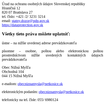
Úrad na ochranu osobných údajov Slovenskej republiky
Hraničná 12
820 07 Bratislava 27
tel. číslo: +421 /2/ 3231 3214
email:
statny.dozor@pdp.gov.sk
https://dataprotection.gov.sk
Všetky tieto práva môžete uplatniť:
ústne – na nižšie uvedenej adrese prevádzkovateľa
písomne – osobne, poštou alebo elektronickou poštou
prostredníctvom nižšie uvedených kontaktných údajoch
prevádzkovateľa
Obec Nižná Myšľa
Obchodná 104
044 15 Nižná Myšľa
e-mailom:
obecniznamysla@netkosice.sk
elektronickým podaním:
obecniznamysla@netkosice.sk
telefonicky na tel. čísle: 055/ 6980124