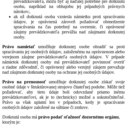
prevádzkovateľa, môžu byť aj naďalej potrebné pre dotknutú
osobu, napríklad na obhajobu jej prípadných právnych
nárokov;.
ak už dotknutá osoba vzniesla námietku proti spracúvaniu
údajov, je oprávnená zároveň požadovať obmedzenie
spracúvania na čas potrebný na overenie, či oprávnené
záujmy prevádzkovateľa prevážia nad záujmami dotknutej
osoby.
Právo namietať
umožňuje dotknutej osobe ohradiť sa proti
spracúvaniu jej osobných údajov, založenému na oprávnenom alebo
verejnom záujme prevádzkovateľa osobných údajov. V prípade
námietok dotknutej osoby má prevádzkovateľ povinnosť overiť
a riadne zdôvodniť, či oprávnený alebo verejný záujem prevažuje
nad záujmom dotknutej osoby na ochrane jej osobných údajov.
Právo na prenosnosť
umožňuje dotknutej osobe získať svoje
osobné údaje v štruktúrovanej strojovo čitateľnej podobe. Môže tiež
požadovať, aby tieto údaje boli odovzdané priamo inému
prevádzkovateľovi, ak je to (technicky) možné a uskutočniteľné.
Právo sa však uplatní len v prípadoch, kedy je spracúvanie
osobných údajov založené na súhlase či zmluve.
Dotknutá osoba má
právo podať sťažnosť dozornému orgánu
,
ktorým je: