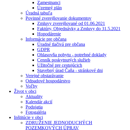
Zamestnanci
Územný plán
Úradná tabuľa
Povinné zverejňovanie dokumentov
Zmluvy zverejňované od 01.06.2021
Faktúry, Objednávky a Zmluvy do 31.5.2021
Hopodárenie
Informácie pre občana
Úradné tlačivá pre občana
GDPR
Ohlasovňa pobytu - potrebné doklady
Cenník poskytnutých služieb
Užitočné pre cestujúcich
Stavebný úrad Čaňa - stránkové dni
Verejné obstarávanie
Odpadové hospodárstvo
Voľby
Život v obci
Aktuality
Kalendár akcií
Podujatia
Fotogaléria
Inštitúcie v obci
ZDRUŽENIE JEDNODUCHÝCH
POZEMKOVÝCH ÚPRAV