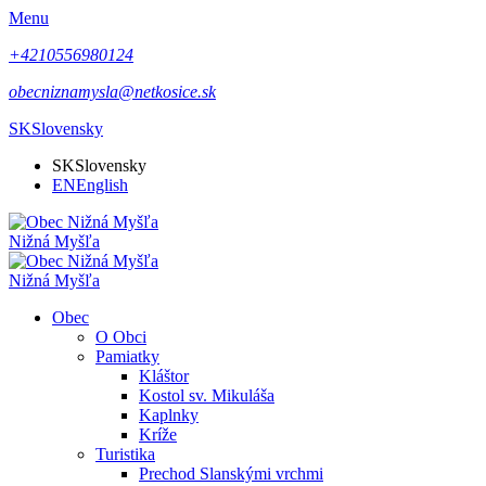
Menu
+4210556980124
obecniznamysla@netkosice.sk
SK
Slovensky
SK
Slovensky
EN
English
Nižná Myšľa
Nižná Myšľa
Obec
O Obci
Pamiatky
Kláštor
Kostol sv. Mikuláša
Kaplnky
Kríže
Turistika
Prechod Slanskými vrchmi