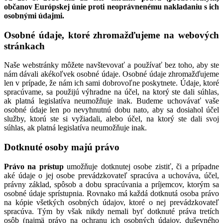
občanov Európskej únie proti neoprávnenému nakladaniu s ich
osobnými údajmi.
Osobné údaje, ktoré zhromažďujeme na webových
stránkach
Naše webstránky môžete navštevovať a používať bez toho, aby ste
nám dávali akékoľvek osobné údaje. Osobné údaje zhromažďujeme
len v prípade, že nám ich sami dobrovoľne poskytnete. Údaje, ktoré
spracúvame, sa použijú výhradne na účel, na ktorý ste dali súhlas,
ak platná legislatíva neumožňuje inak. Budeme uchovávať vaše
osobné údaje len po nevyhnutnú dobu nato, aby sa dosiahol účel
služby, ktorú ste si vyžiadali, alebo účel, na ktorý ste dali svoj
súhlas, ak platná legislatíva neumožňuje inak.
Dotknuté osoby majú právo
Právo na prístup
umožňuje dotknutej osobe zistiť, či a prípadne
aké údaje o jej osobe prevádzkovateľ spracúva a uchováva, účel,
právny základ, spôsob a dobu spracúvania a príjemcov, ktorým sa
osobné údaje sprístupnia. Rovnako má každá dotknutá osoba právo
na kópie všetkých osobných údajov, ktoré o nej prevádzkovateľ
spracúva. Tým by však nikdy nemali byť dotknuté práva tretích
osôb (najmä právo na ochranu ich osobných údajov, duševného