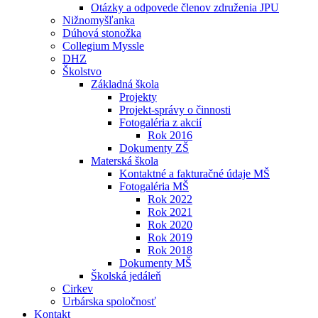
Otázky a odpovede členov združenia JPU
Nižnomyšľanka
Dúhová stonožka
Collegium Myssle
DHZ
Školstvo
Základná škola
Projekty
Projekt-správy o činnosti
Fotogaléria z akcií
Rok 2016
Dokumenty ZŠ
Materská škola
Kontaktné a fakturačné údaje MŠ
Fotogaléria MŠ
Rok 2022
Rok 2021
Rok 2020
Rok 2019
Rok 2018
Dokumenty MŠ
Školská jedáleň
Cirkev
Urbárska spoločnosť
Kontakt