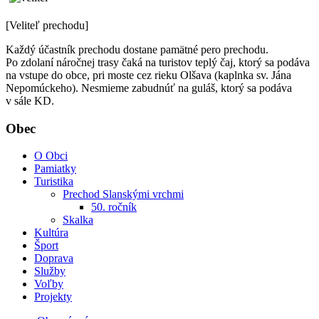
[Veliteľ prechodu]
Každý účastník prechodu dostane pamätné pero prechodu.
Po zdolaní náročnej trasy čaká na turistov teplý čaj, ktorý sa podáva
na vstupe do obce, pri moste cez rieku Olšava (kaplnka sv. Jána
Nepomúckeho). Nesmieme zabudnúť na guláš, ktorý sa podáva
v sále KD.
Obec
O Obci
Pamiatky
Turistika
Prechod Slanskými vrchmi
50. ročník
Skalka
Kultúra
Šport
Doprava
Služby
Voľby
Projekty