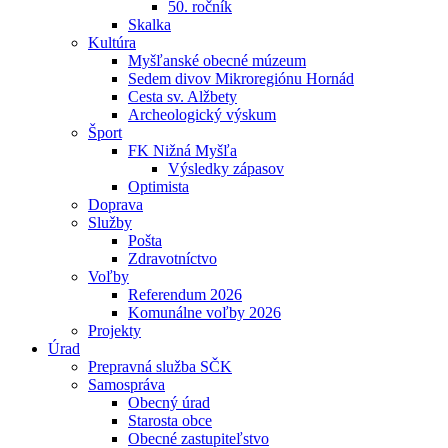
50. ročník
Skalka
Kultúra
Myšľanské obecné múzeum
Sedem divov Mikroregiónu Hornád
Cesta sv. Alžbety
Archeologický výskum
Šport
FK Nižná Myšľa
Výsledky zápasov
Optimista
Doprava
Služby
Pošta
Zdravotníctvo
Voľby
Referendum 2026
Komunálne voľby 2026
Projekty
Úrad
Prepravná služba SČK
Samospráva
Obecný úrad
Starosta obce
Obecné zastupiteľstvo