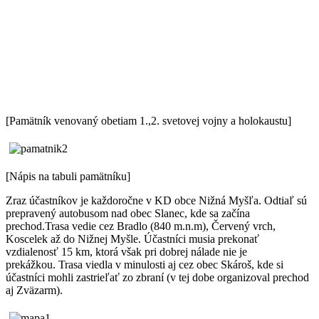
[Pamätník venovaný obetiam 1.,2. svetovej vojny a holokaustu]
[Nápis na tabuli pamätníku]
Zraz účastníkov je každoročne v KD obce Nižná Myšľa. Odtiaľ sú
prepravený autobusom nad obec Slanec, kde sa začína
prechod.Trasa vedie cez Bradlo (840 m.n.m), Červený vrch,
Koscelek až do Nižnej Myšle. Účastníci musia prekonať
vzdialenosť 15 km, ktorá však pri dobrej nálade nie je
prekážkou. Trasa viedla v minulosti aj cez obec Skároš, kde si
účastníci mohli zastrieľať zo zbraní (v tej dobe organizoval prechod
aj Zväzarm).