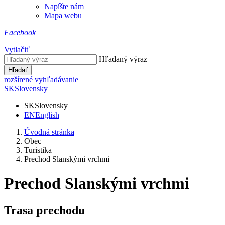
Napíšte nám
Mapa webu
Facebook
Vytlačiť
Hľadaný výraz
Hľadať
rozšírené vyhľadávanie
SK
Slovensky
SK
Slovensky
EN
English
Úvodná stránka
Obec
Turistika
Prechod Slanskými vrchmi
Prechod Slanskými vrchmi
Trasa prechodu