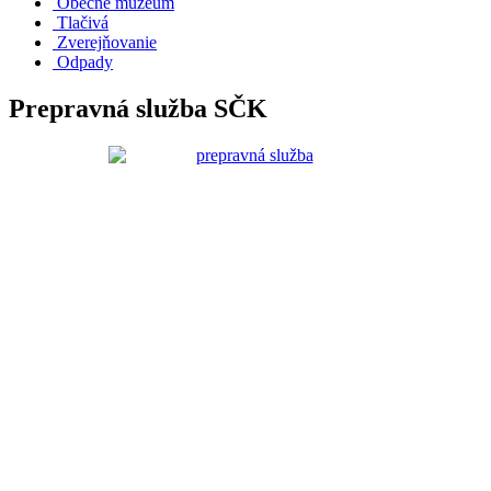
Obecné múzeum
Tlačivá
Zverejňovanie
Odpady
Prepravná služba SČK