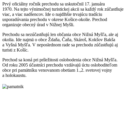
Prvý oficiálny ročník prechodu sa uskutočnil 17. januára
1970. Na tejto výnimočnej turistickej akcii sa každý rok zúčastňuje
viac, a viac nadšencov. Ide o najdlhšie trvajúcu tradíciu
usporadúvania prechodu v okrese Košice-okolie. Prechod
organizuje obecný úrad v Nižnej Myšli.
Prechodu sa nezúčastňujú len občania obce Nižná Myšľa, ale aj
okolia. Ide najmä o obce Ždaňa, Čaňa, Skároš, Kokšov Bakša
a Vyšná Myšľa. V neposlednom rade sa prechodu zúčastňujú aj
turisti z Košíc.
Prechod sa koná pri príležitosti oslobodenia obce Nižná Myšľa.
Od roku 2005 účastníci prechodu vzdávajú úctu osloboditeľom
obce pri pamätníku venovanom obetiam 1.,2. svetovej vojny
a holokaustu.