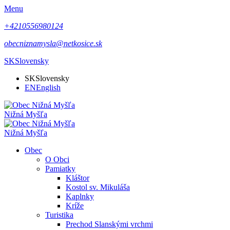
Menu
+4210556980124
obecniznamysla@netkosice.sk
SK
Slovensky
SK
Slovensky
EN
English
Nižná Myšľa
Nižná Myšľa
Obec
O Obci
Pamiatky
Kláštor
Kostol sv. Mikuláša
Kaplnky
Kríže
Turistika
Prechod Slanskými vrchmi