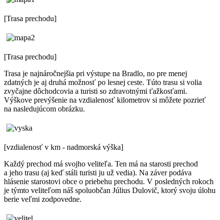
[Trasa prechodu]
[Trasa prechodu]
Trasa je najnáročnejšia pri výstupe na Bradlo, no pre menej
zdatných je aj druhá možnosť po lesnej ceste. Túto trasu si volia
zvyčajne dôchodcovia a turisti so zdravotnými ťažkosťami.
Výškove prevýšenie na vzdialenosť kilometrov si môžete pozrieť
na nasledujúcom obrázku.
[vzdialenosť v km - nadmorská výška]
Každý prechod má svojho veliteľa. Ten má na starosti prechod
a jeho trasu (aj keď stáli turisti ju už vedia). Na záver podáva
hlásenie starostovi obce o priebehu prechodu. V posledných rokoch
je týmto veliteľom náš spoluobčan Július Dulovič, ktorý svoju úlohu
berie veľmi zodpovedne.