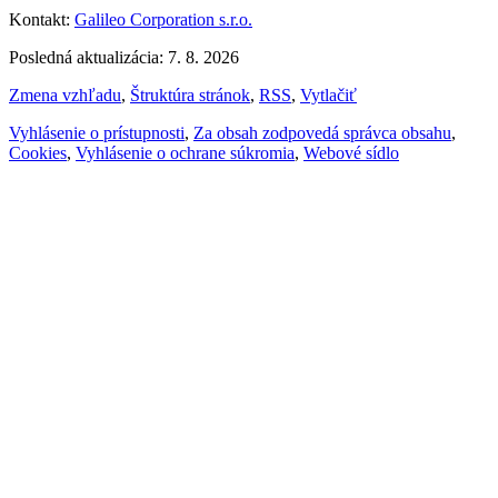
Kontakt:
Galileo Corporation s.r.o.
Posledná aktualizácia: 7. 8. 2026
Zmena vzhľadu
,
Štruktúra stránok
,
RSS
,
Vytlačiť
Vyhlásenie o prístupnosti
,
Za obsah zodpovedá správca obsahu
,
Cookies
,
Vyhlásenie o ochrane súkromia
,
Webové sídlo