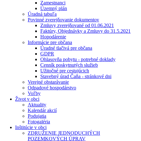
Zamestnanci
Územný plán
Úradná tabuľa
Povinné zverejňovanie dokumentov
Zmluvy zverejňované od 01.06.2021
Faktúry, Objednávky a Zmluvy do 31.5.2021
Hopodárenie
Informácie pre občana
Úradné tlačivá pre občana
GDPR
Ohlasovňa pobytu - potrebné doklady
Cenník poskytnutých služieb
Užitočné pre cestujúcich
Stavebný úrad Čaňa - stránkové dni
Verejné obstarávanie
Odpadové hospodárstvo
Voľby
Život v obci
Aktuality
Kalendár akcií
Podujatia
Fotogaléria
Inštitúcie v obci
ZDRUŽENIE JEDNODUCHÝCH
POZEMKOVÝCH ÚPRAV