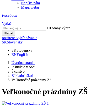
Napíšte nám
Mapa webu
Facebook
Vytlačiť
Hľadaný výraz
Hľadať
rozšírené vyhľadávanie
SK
Slovensky
SK
Slovensky
EN
English
Úvodná stránka
Inštitúcie v obci
Školstvo
Základná škola
Veľkonočné prázdniny ZŠ
Veľkonočné prázdniny ZŠ