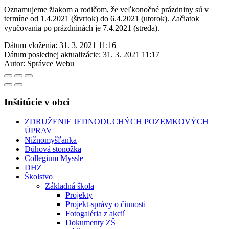
Oznamujeme žiakom a rodičom, že veľkonočné prázdniny sú v
termíne od 1.4.2021 (štvrtok) do 6.4.2021 (utorok). Začiatok
vyučovania po prázdninách je 7.4.2021 (streda).
Dátum vloženia:
31. 3. 2021 11:16
Dátum poslednej aktualizácie:
31. 3. 2021 11:17
Autor:
Správce Webu
Inštitúcie v obci
ZDRUŽENIE JEDNODUCHÝCH POZEMKOVÝCH
ÚPRAV
Nižnomyšľanka
Dúhová stonožka
Collegium Myssle
DHZ
Školstvo
Základná škola
Projekty
Projekt-správy o činnosti
Fotogaléria z akcií
Dokumenty ZŠ