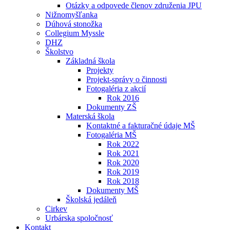
Otázky a odpovede členov združenia JPU
Nižnomyšľanka
Dúhová stonožka
Collegium Myssle
DHZ
Školstvo
Základná škola
Projekty
Projekt-správy o činnosti
Fotogaléria z akcií
Rok 2016
Dokumenty ZŠ
Materská škola
Kontaktné a fakturačné údaje MŠ
Fotogaléria MŠ
Rok 2022
Rok 2021
Rok 2020
Rok 2019
Rok 2018
Dokumenty MŠ
Školská jedáleň
Cirkev
Urbárska spoločnosť
Kontakt