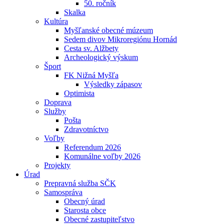
50. ročník
Skalka
Kultúra
Myšľanské obecné múzeum
Sedem divov Mikroregiónu Hornád
Cesta sv. Alžbety
Archeologický výskum
Šport
FK Nižná Myšľa
Výsledky zápasov
Optimista
Doprava
Služby
Pošta
Zdravotníctvo
Voľby
Referendum 2026
Komunálne voľby 2026
Projekty
Úrad
Prepravná služba SČK
Samospráva
Obecný úrad
Starosta obce
Obecné zastupiteľstvo