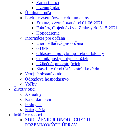
Zamestnanci
Územný plán
Úradná tabuľa
Povinné zverejňovanie dokumentov
Zmluvy zverejňované od 01.06.2021
Faktúry, Objednávky a Zmluvy do 31.5.2021
Hopodárenie
Informácie pre občana
Úradné tlačivá pre občana
GDPR
Ohlasovňa pobytu - potrebné doklady
Cenník poskytnutých služieb
Užitočné pre cestujúcich
Stavebný úrad Čaňa - stránkové dni
Verejné obstarávanie
Odpadové hospodárstvo
Voľby
Život v obci
Aktuality
Kalendár akcií
Podujatia
Fotogaléria
Inštitúcie v obci
ZDRUŽENIE JEDNODUCHÝCH
POZEMKOVÝCH ÚPRAV