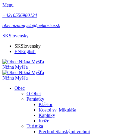
Menu
+4210556980124
obecniznamysla@netkosice.sk
SK
Slovensky
SK
Slovensky
EN
English
Nižná Myšľa
Nižná Myšľa
Obec
O Obci
Pamiatky
Kláštor
Kostol sv. Mikuláša
Kaplnky
Kríže
Turistika
Prechod Slanskými vrchmi