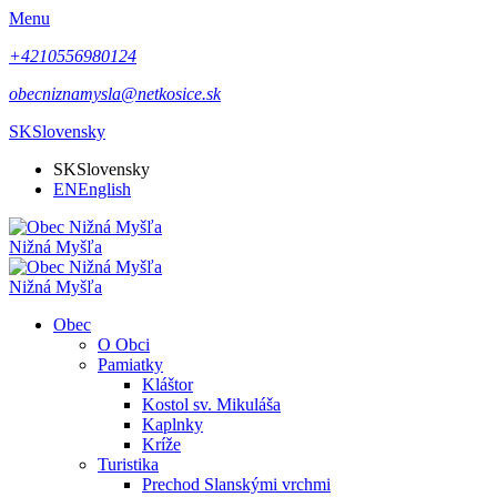
Menu
+4210556980124
obecniznamysla@netkosice.sk
SK
Slovensky
SK
Slovensky
EN
English
Nižná Myšľa
Nižná Myšľa
Obec
O Obci
Pamiatky
Kláštor
Kostol sv. Mikuláša
Kaplnky
Kríže
Turistika
Prechod Slanskými vrchmi