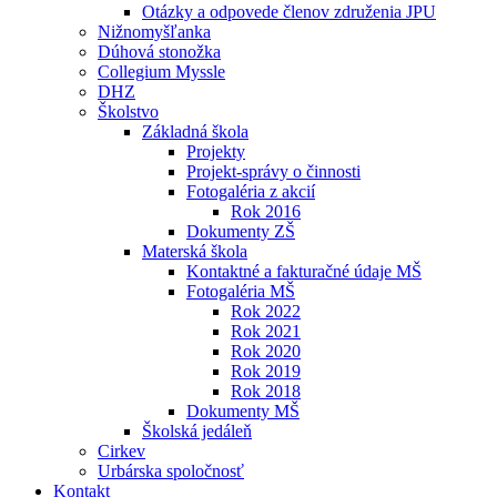
Otázky a odpovede členov združenia JPU
Nižnomyšľanka
Dúhová stonožka
Collegium Myssle
DHZ
Školstvo
Základná škola
Projekty
Projekt-správy o činnosti
Fotogaléria z akcií
Rok 2016
Dokumenty ZŠ
Materská škola
Kontaktné a fakturačné údaje MŠ
Fotogaléria MŠ
Rok 2022
Rok 2021
Rok 2020
Rok 2019
Rok 2018
Dokumenty MŠ
Školská jedáleň
Cirkev
Urbárska spoločnosť
Kontakt