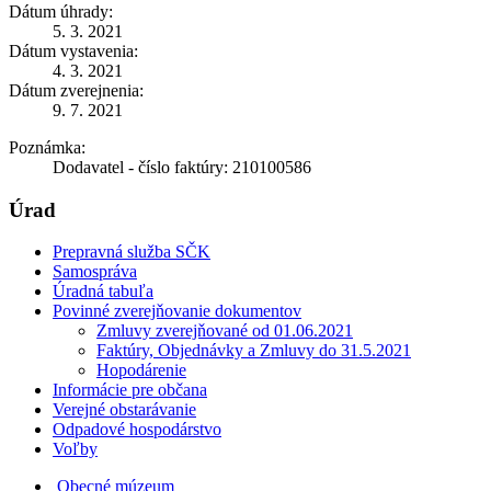
Dátum úhrady:
5. 3. 2021
Dátum vystavenia:
4. 3. 2021
Dátum zverejnenia:
9. 7. 2021
Poznámka:
Dodavatel - číslo faktúry: 210100586
Úrad
Prepravná služba SČK
Samospráva
Úradná tabuľa
Povinné zverejňovanie dokumentov
Zmluvy zverejňované od 01.06.2021
Faktúry, Objednávky a Zmluvy do 31.5.2021
Hopodárenie
Informácie pre občana
Verejné obstarávanie
Odpadové hospodárstvo
Voľby
Obecné múzeum