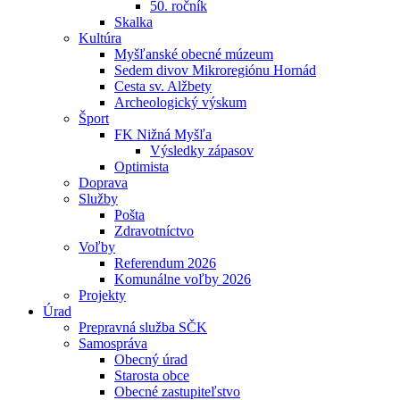
50. ročník
Skalka
Kultúra
Myšľanské obecné múzeum
Sedem divov Mikroregiónu Hornád
Cesta sv. Alžbety
Archeologický výskum
Šport
FK Nižná Myšľa
Výsledky zápasov
Optimista
Doprava
Služby
Pošta
Zdravotníctvo
Voľby
Referendum 2026
Komunálne voľby 2026
Projekty
Úrad
Prepravná služba SČK
Samospráva
Obecný úrad
Starosta obce
Obecné zastupiteľstvo