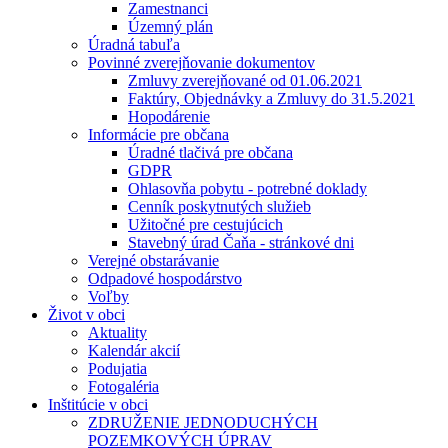
Zamestnanci
Územný plán
Úradná tabuľa
Povinné zverejňovanie dokumentov
Zmluvy zverejňované od 01.06.2021
Faktúry, Objednávky a Zmluvy do 31.5.2021
Hopodárenie
Informácie pre občana
Úradné tlačivá pre občana
GDPR
Ohlasovňa pobytu - potrebné doklady
Cenník poskytnutých služieb
Užitočné pre cestujúcich
Stavebný úrad Čaňa - stránkové dni
Verejné obstarávanie
Odpadové hospodárstvo
Voľby
Život v obci
Aktuality
Kalendár akcií
Podujatia
Fotogaléria
Inštitúcie v obci
ZDRUŽENIE JEDNODUCHÝCH
POZEMKOVÝCH ÚPRAV