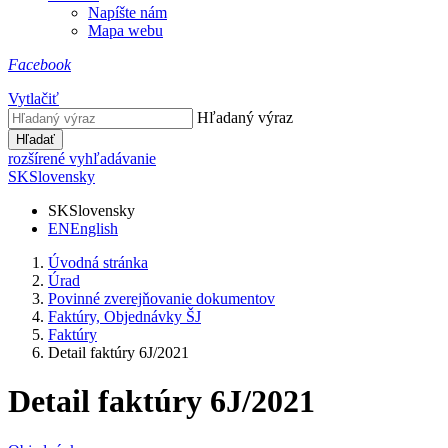
Napíšte nám
Mapa webu
Facebook
Vytlačiť
Hľadaný výraz
Hľadať
rozšírené vyhľadávanie
SK
Slovensky
SK
Slovensky
EN
English
Úvodná stránka
Úrad
Povinné zverejňovanie dokumentov
Faktúry, Objednávky ŠJ
Faktúry
Detail faktúry 6J/2021
Detail faktúry 6J/2021