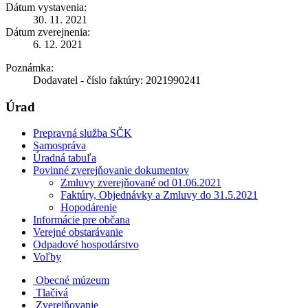
Dátum vystavenia:
30. 11. 2021
Dátum zverejnenia:
6. 12. 2021
Poznámka:
Dodavatel - číslo faktúry: 2021990241
Úrad
Prepravná služba SČK
Samospráva
Úradná tabuľa
Povinné zverejňovanie dokumentov
Zmluvy zverejňované od 01.06.2021
Faktúry, Objednávky a Zmluvy do 31.5.2021
Hopodárenie
Informácie pre občana
Verejné obstarávanie
Odpadové hospodárstvo
Voľby
Obecné múzeum
Tlačivá
Zverejňovanie