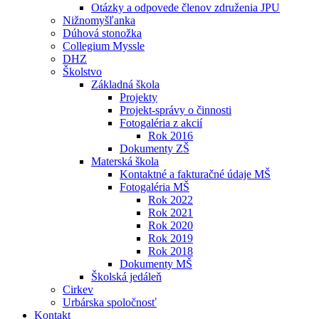
Otázky a odpovede členov združenia JPU
Nižnomyšľanka
Dúhová stonožka
Collegium Myssle
DHZ
Školstvo
Základná škola
Projekty
Projekt-správy o činnosti
Fotogaléria z akcií
Rok 2016
Dokumenty ZŠ
Materská škola
Kontaktné a fakturačné údaje MŠ
Fotogaléria MŠ
Rok 2022
Rok 2021
Rok 2020
Rok 2019
Rok 2018
Dokumenty MŠ
Školská jedáleň
Cirkev
Urbárska spoločnosť
Kontakt