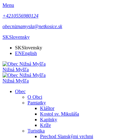
Menu
+4210556980124
obecniznamysla@netkosice.sk
SK
Slovensky
SK
Slovensky
EN
English
Nižná Myšľa
Nižná Myšľa
Obec
O Obci
Pamiatky
Kláštor
Kostol sv. Mikuláša
Kaplnky
Kríže
Turistika
Prechod Slanskými vrchmi