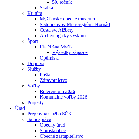
50. ročník
Skalka
Kultúra
Myšľanské obecné múzeum
Sedem divov Mikroregiónu Hornád
Cesta sv. Alžbety
Archeologický výskum
Šport
FK Nižná Myšľa
Výsledky zápasov
Optimista
Doprava
Služby
Pošta
Zdravotníctvo
Voľby
Referendum 2026
Komunálne voľby 2026
Projekty
Úrad
Prepravná služba SČK
Samospráva
Obecný úrad
Starosta obce
Obecné zastupiteľstvo