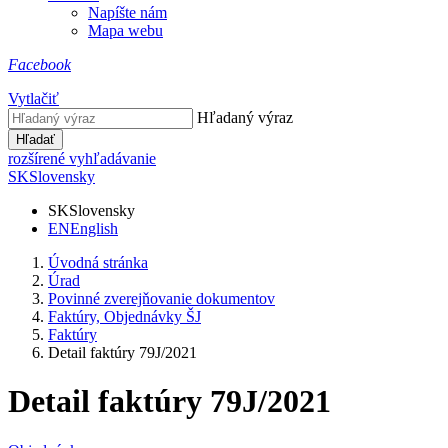
Napíšte nám
Mapa webu
Facebook
Vytlačiť
Hľadaný výraz
Hľadať
rozšírené vyhľadávanie
SK
Slovensky
SK
Slovensky
EN
English
Úvodná stránka
Úrad
Povinné zverejňovanie dokumentov
Faktúry, Objednávky ŠJ
Faktúry
Detail faktúry 79J/2021
Detail faktúry 79J/2021