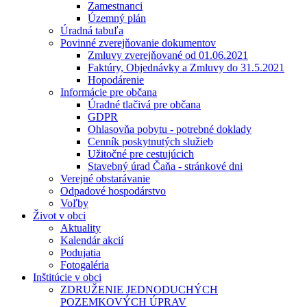
Zamestnanci
Územný plán
Úradná tabuľa
Povinné zverejňovanie dokumentov
Zmluvy zverejňované od 01.06.2021
Faktúry, Objednávky a Zmluvy do 31.5.2021
Hopodárenie
Informácie pre občana
Úradné tlačivá pre občana
GDPR
Ohlasovňa pobytu - potrebné doklady
Cenník poskytnutých služieb
Užitočné pre cestujúcich
Stavebný úrad Čaňa - stránkové dni
Verejné obstarávanie
Odpadové hospodárstvo
Voľby
Život v obci
Aktuality
Kalendár akcií
Podujatia
Fotogaléria
Inštitúcie v obci
ZDRUŽENIE JEDNODUCHÝCH
POZEMKOVÝCH ÚPRAV