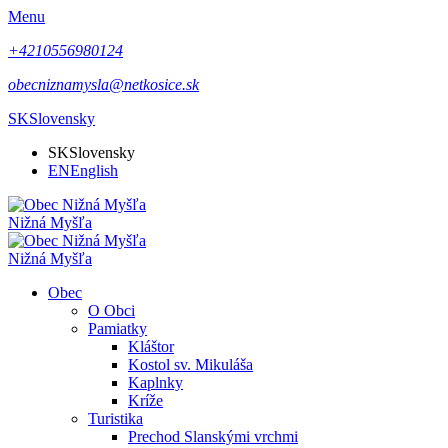
Menu
+4210556980124
obecniznamysla@netkosice.sk
SK
Slovensky
SK
Slovensky
EN
English
Nižná Myšľa
Nižná Myšľa
Obec
O Obci
Pamiatky
Kláštor
Kostol sv. Mikuláša
Kaplnky
Kríže
Turistika
Prechod Slanskými vrchmi