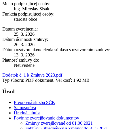
Meno podpisujúcej osoby:
Ing. Miroslav Sisák
Funkcia podpisujúcej osoby:
starosta obce
Dátum zverejnenia:
25. 3. 2026
Dátum účinnosti zmluvy:
26. 3. 2026
Dátum uzatvorenia/udelenia súhlasu s uzatvorením zmluvy:
13. 3. 2026
Platnosť zmluvy do:
Neuvedené
Dodatok č. 1 k Zmluve 2023.pdf
Typ súboru: PDF dokument, Veľkosť: 1,92 MB
Úrad
Prepravná služba SČK
Samospráva
Úradná tabuľa
Povinné zverejňovanie dokumentov
Zmluvy zverejňované od 01.06.2021
Faktúry, Objednávky a Zmluvy do 31.5.2021