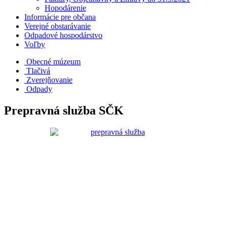
Hopodárenie
Informácie pre občana
Verejné obstarávanie
Odpadové hospodárstvo
Voľby
Obecné múzeum
Tlačivá
Zverejňovanie
Odpady
Prepravná služba SČK