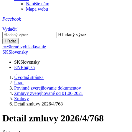
Napíšte nám
Mapa webu
Facebook
Vytlačiť
Hľadaný výraz
Hľadať
rozšírené vyhľadávanie
SK
Slovensky
SK
Slovensky
EN
English
Úvodná stránka
Úrad
Povinné zverejňovanie dokumentov
Zmluvy zverejňované od 01.06.2021
Zmluvy
Detail zmluvy 2026/4/768
Detail zmluvy 2026/4/768