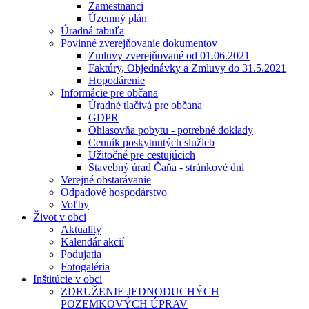
Zamestnanci
Územný plán
Úradná tabuľa
Povinné zverejňovanie dokumentov
Zmluvy zverejňované od 01.06.2021
Faktúry, Objednávky a Zmluvy do 31.5.2021
Hopodárenie
Informácie pre občana
Úradné tlačivá pre občana
GDPR
Ohlasovňa pobytu - potrebné doklady
Cenník poskytnutých služieb
Užitočné pre cestujúcich
Stavebný úrad Čaňa - stránkové dni
Verejné obstarávanie
Odpadové hospodárstvo
Voľby
Život v obci
Aktuality
Kalendár akcií
Podujatia
Fotogaléria
Inštitúcie v obci
ZDRUŽENIE JEDNODUCHÝCH
POZEMKOVÝCH ÚPRAV