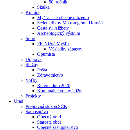
50. ročník
Skalka
Kultúra
Myšľanské obecné múzeum
Sedem divov Mikroregiónu Hornád
Cesta sv. Alžbety
Archeologický výskum
Šport
FK Nižná Myšľa
Výsledky zápasov
Optimista
Doprava
Služby
Pošta
Zdravotníctvo
Voľby
Referendum 2026
Komunálne voľby 2026
Projekty
Úrad
Prepravná služba SČK
Samospráva
Obecný úrad
Starosta obce
Obecné zastupiteľstvo