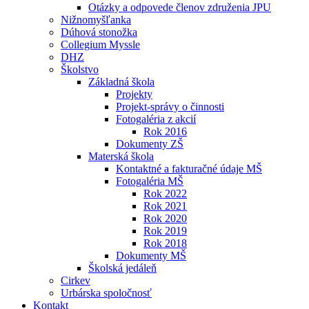
Otázky a odpovede členov združenia JPU
Nižnomyšľanka
Dúhová stonožka
Collegium Myssle
DHZ
Školstvo
Základná škola
Projekty
Projekt-správy o činnosti
Fotogaléria z akcií
Rok 2016
Dokumenty ZŠ
Materská škola
Kontaktné a fakturačné údaje MŠ
Fotogaléria MŠ
Rok 2022
Rok 2021
Rok 2020
Rok 2019
Rok 2018
Dokumenty MŠ
Školská jedáleň
Cirkev
Urbárska spoločnosť
Kontakt