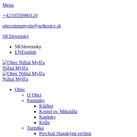
Menu
+4210556980124
obecniznamysla@netkosice.sk
SK
Slovensky
SK
Slovensky
EN
English
Nižná Myšľa
Nižná Myšľa
Obec
O Obci
Pamiatky
Kláštor
Kostol sv. Mikuláša
Kaplnky
Kríže
Turistika
Prechod Slanskými vrchmi