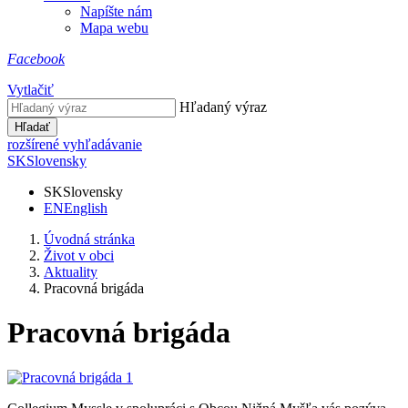
Napíšte nám
Mapa webu
Facebook
Vytlačiť
Hľadaný výraz
Hľadať
rozšírené vyhľadávanie
SK
Slovensky
SK
Slovensky
EN
English
Úvodná stránka
Život v obci
Aktuality
Pracovná brigáda
Pracovná brigáda