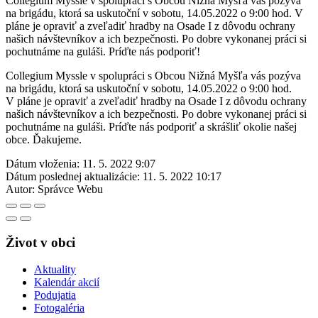
Collegium Myssle v spolupráci s Obcou Nižná Myšľa vás pozýva
na brigádu, ktorá sa uskutoční v sobotu, 14.05.2022 o 9:00 hod. V
pláne je opraviť a zveľadiť hradby na Osade I z dôvodu ochrany
našich návštevníkov a ich bezpečnosti. Po dobre vykonanej práci si
pochutnáme na guláši. Príďte nás podporiť!
Collegium Myssle v spolupráci s Obcou Nižná Myšľa vás pozýva
na brigádu, ktorá sa uskutoční v sobotu, 14.05.2022 o 9:00 hod.
V pláne je opraviť a zveľadiť hradby na Osade I z dôvodu ochrany
našich návštevníkov a ich bezpečnosti. Po dobre vykonanej práci si
pochutnáme na guláši. Príďte nás podporiť a skrášliť okolie našej
obce. Ďakujeme.
Dátum vloženia:
11. 5. 2022 9:07
Dátum poslednej aktualizácie:
11. 5. 2022 10:17
Autor:
Správce Webu
Život v obci
Aktuality
Kalendár akcií
Podujatia
Fotogaléria