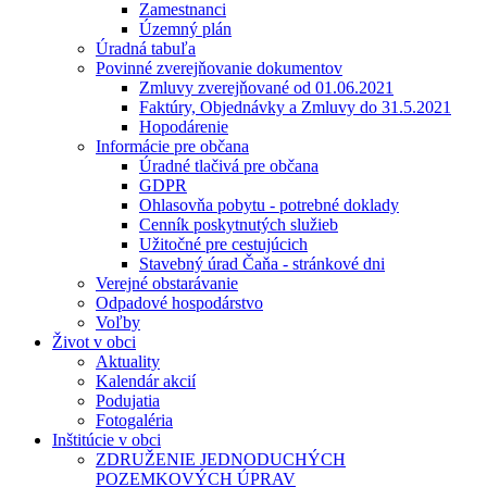
Zamestnanci
Územný plán
Úradná tabuľa
Povinné zverejňovanie dokumentov
Zmluvy zverejňované od 01.06.2021
Faktúry, Objednávky a Zmluvy do 31.5.2021
Hopodárenie
Informácie pre občana
Úradné tlačivá pre občana
GDPR
Ohlasovňa pobytu - potrebné doklady
Cenník poskytnutých služieb
Užitočné pre cestujúcich
Stavebný úrad Čaňa - stránkové dni
Verejné obstarávanie
Odpadové hospodárstvo
Voľby
Život v obci
Aktuality
Kalendár akcií
Podujatia
Fotogaléria
Inštitúcie v obci
ZDRUŽENIE JEDNODUCHÝCH
POZEMKOVÝCH ÚPRAV