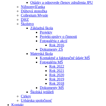
Otázky a odpovede členov združenia JPU
Nižnomyšľanka
Dúhová stonožka
Collegium Myssle
DHZ
Školstvo
Základná škola
Projekty
Projekt-správy o činnosti
Fotogaléria z akcií
Rok 2016
Dokumenty ZŠ
Materská škola
Kontaktné a fakturačné údaje MŠ
Fotogaléria MŠ
Rok 2022
Rok 2021
Rok 2020
Rok 2019
Rok 2018
Dokumenty MŠ
Školská jedáleň
Cirkev
Urbárska spoločnosť
Kontakt