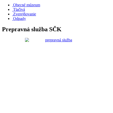
Obecné múzeum
Tlačivá
Zverejňovanie
Odpady
Prepravná služba SČK