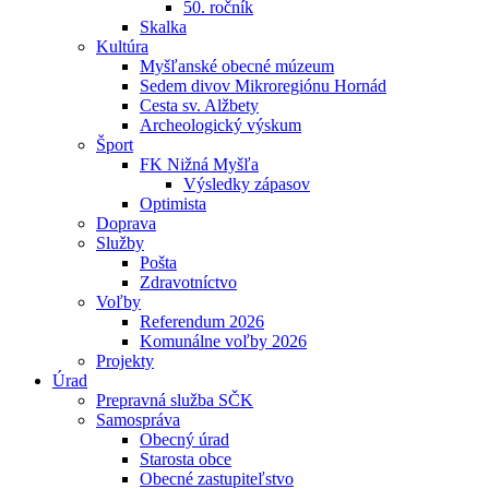
50. ročník
Skalka
Kultúra
Myšľanské obecné múzeum
Sedem divov Mikroregiónu Hornád
Cesta sv. Alžbety
Archeologický výskum
Šport
FK Nižná Myšľa
Výsledky zápasov
Optimista
Doprava
Služby
Pošta
Zdravotníctvo
Voľby
Referendum 2026
Komunálne voľby 2026
Projekty
Úrad
Prepravná služba SČK
Samospráva
Obecný úrad
Starosta obce
Obecné zastupiteľstvo