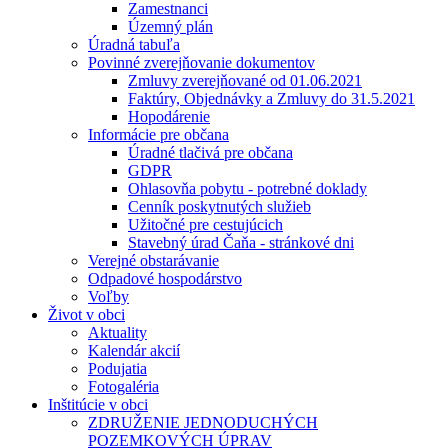
Zamestnanci
Územný plán
Úradná tabuľa
Povinné zverejňovanie dokumentov
Zmluvy zverejňované od 01.06.2021
Faktúry, Objednávky a Zmluvy do 31.5.2021
Hopodárenie
Informácie pre občana
Úradné tlačivá pre občana
GDPR
Ohlasovňa pobytu - potrebné doklady
Cenník poskytnutých služieb
Užitočné pre cestujúcich
Stavebný úrad Čaňa - stránkové dni
Verejné obstarávanie
Odpadové hospodárstvo
Voľby
Život v obci
Aktuality
Kalendár akcií
Podujatia
Fotogaléria
Inštitúcie v obci
ZDRUŽENIE JEDNODUCHÝCH
POZEMKOVÝCH ÚPRAV