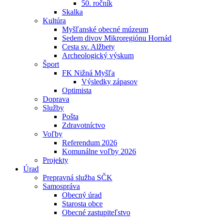
50. ročník
Skalka
Kultúra
Myšľanské obecné múzeum
Sedem divov Mikroregiónu Hornád
Cesta sv. Alžbety
Archeologický výskum
Šport
FK Nižná Myšľa
Výsledky zápasov
Optimista
Doprava
Služby
Pošta
Zdravotníctvo
Voľby
Referendum 2026
Komunálne voľby 2026
Projekty
Úrad
Prepravná služba SČK
Samospráva
Obecný úrad
Starosta obce
Obecné zastupiteľstvo