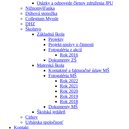
Otázky a odpovede členov združenia JPU
Nižnomyšľanka
Dúhová stonožka
Collegium Myssle
DHZ
Školstvo
Základná škola
Projekty
Projekt-správy o činnosti
Fotogaléria z akcií
Rok 2016
Dokumenty ZŠ
Materská škola
Kontaktné a fakturačné údaje MŠ
Fotogaléria MŠ
Rok 2022
Rok 2021
Rok 2020
Rok 2019
Rok 2018
Dokumenty MŠ
Školská jedáleň
Cirkev
Urbárska spoločnosť
Kontakt