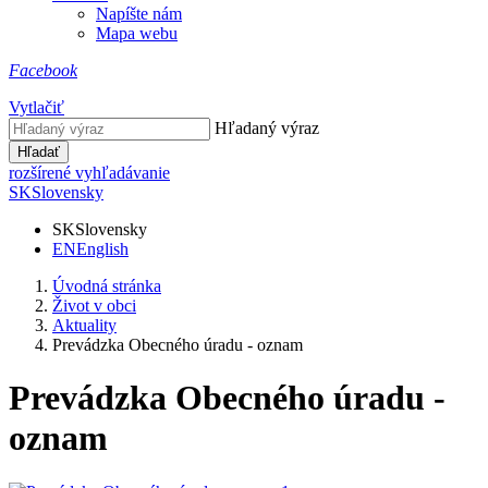
Napíšte nám
Mapa webu
Facebook
Vytlačiť
Hľadaný výraz
Hľadať
rozšírené vyhľadávanie
SK
Slovensky
SK
Slovensky
EN
English
Úvodná stránka
Život v obci
Aktuality
Prevádzka Obecného úradu - oznam
Prevádzka Obecného úradu -
oznam