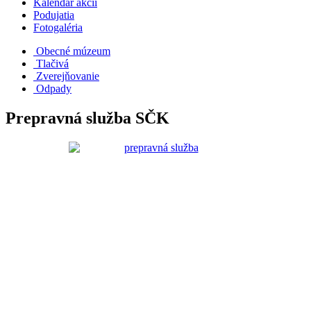
Kalendár akcií
Podujatia
Fotogaléria
Obecné múzeum
Tlačivá
Zverejňovanie
Odpady
Prepravná služba SČK