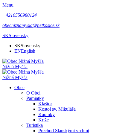
Menu
+4210556980124
obecniznamysla@netkosice.sk
SK
Slovensky
SK
Slovensky
EN
English
Nižná Myšľa
Nižná Myšľa
Obec
O Obci
Pamiatky
Kláštor
Kostol sv. Mikuláša
Kaplnky
Kríže
Turistika
Prechod Slanskými vrchmi