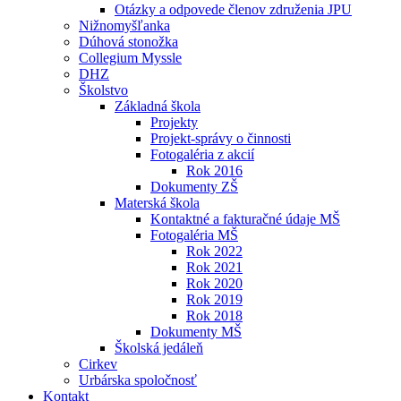
Otázky a odpovede členov združenia JPU
Nižnomyšľanka
Dúhová stonožka
Collegium Myssle
DHZ
Školstvo
Základná škola
Projekty
Projekt-správy o činnosti
Fotogaléria z akcií
Rok 2016
Dokumenty ZŠ
Materská škola
Kontaktné a fakturačné údaje MŠ
Fotogaléria MŠ
Rok 2022
Rok 2021
Rok 2020
Rok 2019
Rok 2018
Dokumenty MŠ
Školská jedáleň
Cirkev
Urbárska spoločnosť
Kontakt