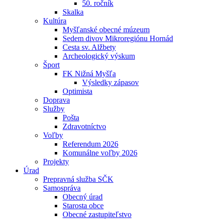
50. ročník
Skalka
Kultúra
Myšľanské obecné múzeum
Sedem divov Mikroregiónu Hornád
Cesta sv. Alžbety
Archeologický výskum
Šport
FK Nižná Myšľa
Výsledky zápasov
Optimista
Doprava
Služby
Pošta
Zdravotníctvo
Voľby
Referendum 2026
Komunálne voľby 2026
Projekty
Úrad
Prepravná služba SČK
Samospráva
Obecný úrad
Starosta obce
Obecné zastupiteľstvo