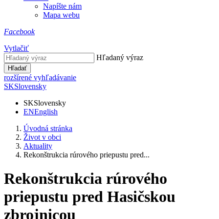
Napíšte nám
Mapa webu
Facebook
Vytlačiť
Hľadaný výraz
Hľadať
rozšírené vyhľadávanie
SK
Slovensky
SK
Slovensky
EN
English
Úvodná stránka
Život v obci
Aktuality
Rekonštrukcia rúrového priepustu pred...
Rekonštrukcia rúrového
priepustu pred Hasičskou
zbrojnicou