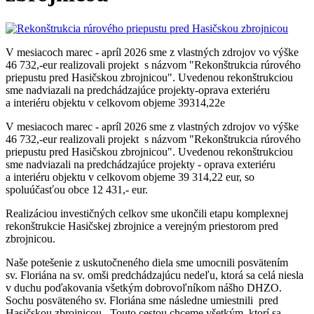
V mesiacoch marec - apríl 2026 sme z vlastných zdrojov vo výške
46 732,-eur realizovali projekt s názvom "Rekonštrukcia rúrového
priepustu pred Hasičskou zbrojnicou". Uvedenou rekonštrukciou
sme nadviazali na predchádzajúce projekty-oprava exteriéru
a interiéru objektu v celkovom objeme 39314,22e
V mesiacoch marec - apríl 2026 sme z vlastných zdrojov vo výške
46 732,-eur realizovali projekt s názvom "Rekonštrukcia rúrového
priepustu pred Hasičskou zbrojnicou". Uvedenou rekonštrukciou
sme nadviazali na predchádzajúce projekty - oprava exteriéru
a interiéru objektu v celkovom objeme 39 314,22 eur, so
spoluúčasťou obce 12 431,- eur.
Realizáciou investičných celkov sme ukončili etapu komplexnej
rekonštrukcie Hasičskej zbrojnice a verejným priestorom pred
zbrojnicou.
Naše potešenie z uskutočneného diela sme umocnili posvätením
sv. Floriána na sv. omši predchádzajúcu nedeľu, ktorá sa celá niesla
v duchu poďakovania všetkým dobrovoľníkom nášho DHZO.
Sochu posväteného sv. Floriána sme následne umiestnili pred
Hasičskou zbrojnicou. Touto cestou chceme všetkým, ktorí sa