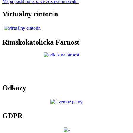
Mapa postihnutia obce zozúvaním svahu
Virtuálny cintorín
Rímskokatolícka Farnosť
Odkazy
GDPR