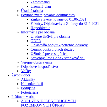
Zamestnanci
Územný plán
Úradná tabuľa
Povinné zverejňovanie dokumentov
Zmluvy zverejňované od 01.06.2021
Faktúry, Objednávky a Zmluvy do 31.5.2021
Hopodárenie
Informácie pre občana
Úradné tlačivá pre občana
GDPR
Ohlasovňa pobytu - potrebné doklady
Cenník poskytnutých služieb
Užitočné pre cestujúcich
Stavebný úrad Čaňa - stránkové dni
Verejné obstarávanie
Odpadové hospodárstvo
Voľby
Život v obci
Aktuality
Kalendár akcií
Podujatia
Fotogaléria
Inštitúcie v obci
ZDRUŽENIE JEDNODUCHÝCH
POZEMKOVÝCH ÚPRAV