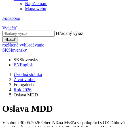
Napíšte nám
Mapa webu
Facebook
Vytlačiť
Hľadaný výraz
Hľadať
rozšírené vyhľadávanie
SK
Slovensky
SK
Slovensky
EN
English
Úvodná stránka
Život v obci
Fotogaléria
Rok 2026
Oslava MDD
Oslava MDD
V sobotu 30.05.2026 Obec Nižná Myšľa v spolupráci s OZ Dúhová