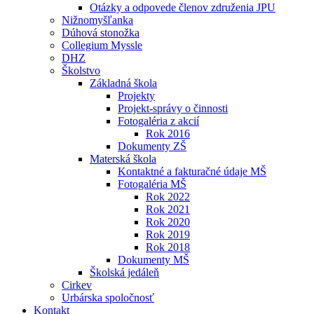
Otázky a odpovede členov združenia JPU
Nižnomyšľanka
Dúhová stonožka
Collegium Myssle
DHZ
Školstvo
Základná škola
Projekty
Projekt-správy o činnosti
Fotogaléria z akcií
Rok 2016
Dokumenty ZŠ
Materská škola
Kontaktné a fakturačné údaje MŠ
Fotogaléria MŠ
Rok 2022
Rok 2021
Rok 2020
Rok 2019
Rok 2018
Dokumenty MŠ
Školská jedáleň
Cirkev
Urbárska spoločnosť
Kontakt