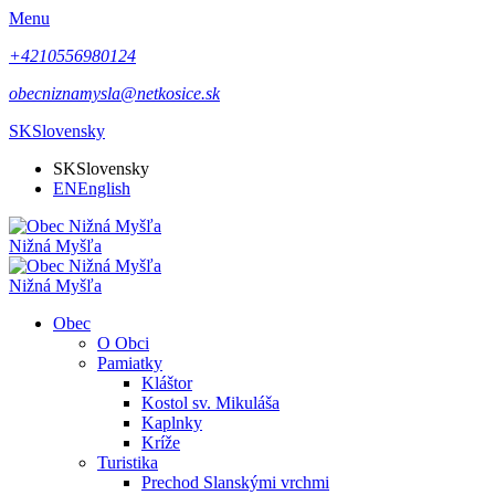
Menu
+4210556980124
obecniznamysla@netkosice.sk
SK
Slovensky
SK
Slovensky
EN
English
Nižná Myšľa
Nižná Myšľa
Obec
O Obci
Pamiatky
Kláštor
Kostol sv. Mikuláša
Kaplnky
Kríže
Turistika
Prechod Slanskými vrchmi