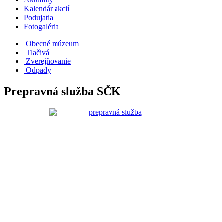
Kalendár akcií
Podujatia
Fotogaléria
Obecné múzeum
Tlačivá
Zverejňovanie
Odpady
Prepravná služba SČK