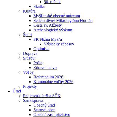
50. ročník
Skalka
Kultúra
Myšľanské obecné múzeum
Sedem divov Mikroregiónu Hornád
Cesta sv. Alžbety
Archeologický výskum
Šport
FK Nižná Myšľa
Výsledky zápasov
Optimista
Doprava
Služby
Pošta
Zdravotníctvo
Voľby
Referendum 2026
Komunálne voľby 2026
Projekty
Úrad
Prepravná služba SČK
Samospráva
Obecný úrad
Starosta obce
Obecné zastupiteľstvo