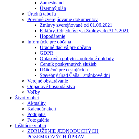
Zamestnanci
Územný plán
Úradná tabuľa
Povinné zverejňovanie dokumentov
Zmluvy zverejňované od 01.06.2021
Faktúry, Objednávky a Zmluvy do 31.5.2021
Hopodárenie
Informácie pre občana
Úradné tlačivá pre občana
GDPR
Ohlasovňa pobytu - potrebné doklady
Cenník poskytnutých služieb
Užitočné pre cestujúcich
Stavebný úrad Čaňa - stránkové dni
Verejné obstarávanie
Odpadové hospodárstvo
Voľby
Život v obci
Aktuality
Kalendár akcií
Podujatia
Fotogaléria
Inštitúcie v obci
ZDRUŽENIE JEDNODUCHÝCH
POZEMKOVÝCH ÚPRAV