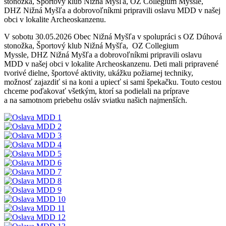
stonožka, Športový klub Nižná Myšľa, OZ Collegium Myssle,
DHZ Nižná Myšľa a dobrovoľníkmi pripravili oslavu MDD v našej
obci v lokalite Archeoskanzenu.
V sobotu 30.05.2026 Obec Nižná Myšľa v spolupráci s OZ Dúhová
stonožka, Športový klub Nižná Myšľa, OZ Collegium
Myssle, DHZ Nižná Myšľa a dobrovoľníkmi pripravili oslavu
MDD v našej obci v lokalite Archeoskanzenu. Deti mali pripravené
tvorivé dielne, športové aktivity, ukážku požiarnej techniky,
možnosť zajazdiť si na koni a upiecť si sami špekačku. Touto cestou
chceme poďakovať všetkým, ktorí sa podielali na príprave
a na samotnom priebehu osláv sviatku našich najmenších.