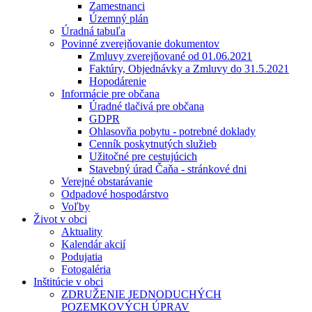
Zamestnanci
Územný plán
Úradná tabuľa
Povinné zverejňovanie dokumentov
Zmluvy zverejňované od 01.06.2021
Faktúry, Objednávky a Zmluvy do 31.5.2021
Hopodárenie
Informácie pre občana
Úradné tlačivá pre občana
GDPR
Ohlasovňa pobytu - potrebné doklady
Cenník poskytnutých služieb
Užitočné pre cestujúcich
Stavebný úrad Čaňa - stránkové dni
Verejné obstarávanie
Odpadové hospodárstvo
Voľby
Život v obci
Aktuality
Kalendár akcií
Podujatia
Fotogaléria
Inštitúcie v obci
ZDRUŽENIE JEDNODUCHÝCH
POZEMKOVÝCH ÚPRAV