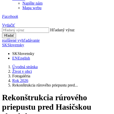
Napíšte nám
Mapa webu
Facebook
Vytlačiť
Hľadaný výraz
Hľadať
rozšírené vyhľadávanie
SK
Slovensky
SK
Slovensky
EN
English
Úvodná stránka
Život v obci
Fotogaléria
Rok 2026
Rekonštrukcia rúrového priepustu pred...
Rekonštrukcia rúrového
priepustu pred Hasičskou