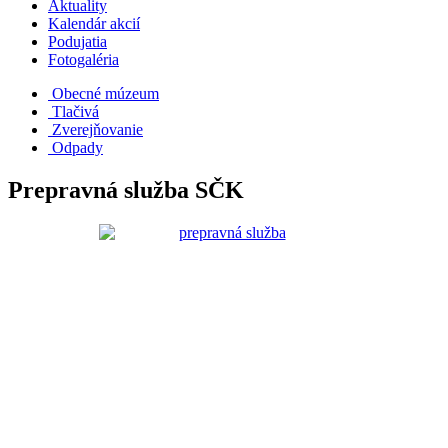
Aktuality
Kalendár akcií
Podujatia
Fotogaléria
Obecné múzeum
Tlačivá
Zverejňovanie
Odpady
Prepravná služba SČK