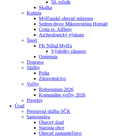
50. ročník
Skalka
Kultúra
Myšľanské obecné múzeum
Sedem divov Mikroregiónu Hornád
Cesta sv. Alžbety
Archeologický výskum
Šport
FK Nižná Myšľa
Výsledky zápasov
Optimista
Doprava
Služby
Pošta
Zdravotníctvo
Voľby
Referendum 2026
Komunálne voľby 2026
Projekty
Úrad
Prepravná služba SČK
Samospráva
Obecný úrad
Starosta obce
Obecné zastupiteľstvo