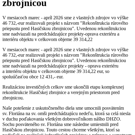
zbrojnicou
V mesiacoch marec - apríl 2026 sme z vlastných zdrojov vo výške
46 732,-eur realizovali projekt s názvom "Rekonštrukcia rúrového
priepustu pred Hasičskou zbrojnicou". Uvedenou rekonštrukciou
sme nadviazali na predchádzajúce projekty-oprava exteriéru a
interiéru objektu v celkovom objeme 39 314,22
V mesiacoch marec - apríl 2026 sme z vlastných zdrojov vo výške
46 732,-eur realizovali projekt s názvom "Rekonštrukcia rúrového
priepustu pred Hasičskou zbrojnicou". Uvedenou rekonštrukciou
sme nadviazali na predchádzajúce projekty - oprava exteriéru
a interiéru objektu v celkovom objeme 39 314,22 eur, so
spoluúčasťou obce 12 431,- eur.
Realizáciou investičných celkov sme ukončili etapu komplexnej
rekonštrukcie Hasičskej zbrojnice a verejným priestorom pred
zbrojnicou.
Naše potešenie z uskutočneného diela sme umocnili posvätením
sv. Floriána na sv. omši predchádzajúcu nedeľu, ktorá sa celá niesla
v duchu poďakovania všetkým dobrovoľníkom nášho DHZO.
Sochu posväteného sv. Floriána sme následne umiestnili pred
Hasičskou zbrojnicou. Touto cestou chceme všetkým, ktorí sa