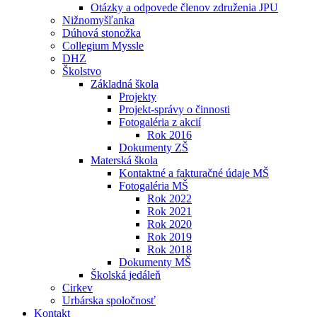
Otázky a odpovede členov združenia JPU
Nižnomyšľanka
Dúhová stonožka
Collegium Myssle
DHZ
Školstvo
Základná škola
Projekty
Projekt-správy o činnosti
Fotogaléria z akcií
Rok 2016
Dokumenty ZŠ
Materská škola
Kontaktné a fakturačné údaje MŠ
Fotogaléria MŠ
Rok 2022
Rok 2021
Rok 2020
Rok 2019
Rok 2018
Dokumenty MŠ
Školská jedáleň
Cirkev
Urbárska spoločnosť
Kontakt