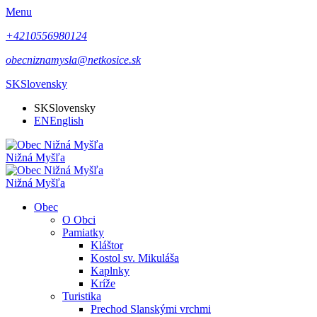
Menu
+4210556980124
obecniznamysla@netkosice.sk
SK
Slovensky
SK
Slovensky
EN
English
Nižná Myšľa
Nižná Myšľa
Obec
O Obci
Pamiatky
Kláštor
Kostol sv. Mikuláša
Kaplnky
Kríže
Turistika
Prechod Slanskými vrchmi