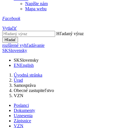
Napíšte nám
Mapa webu
Facebook
Vytlačiť
Hľadaný výraz
Hľadať
rozšírené vyhľadávanie
SK
Slovensky
SK
Slovensky
EN
English
Úvodná stránka
Úrad
Samospráva
Obecné zastupiteľstvo
VZN
Poslanci
Dokumenty
Uznesenia
Zápisnice
VZN