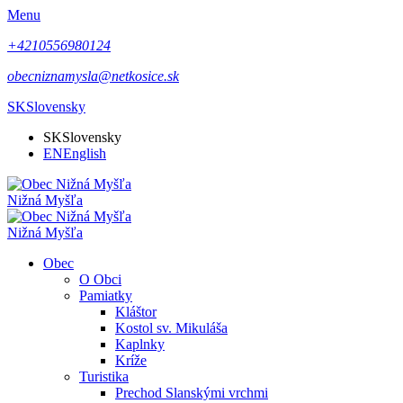
Menu
+4210556980124
obecniznamysla@netkosice.sk
SK
Slovensky
SK
Slovensky
EN
English
Nižná Myšľa
Nižná Myšľa
Obec
O Obci
Pamiatky
Kláštor
Kostol sv. Mikuláša
Kaplnky
Kríže
Turistika
Prechod Slanskými vrchmi