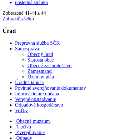
posledná stránka
Zobrazené
41
-
44
z 44
Zobraziť všetko
Úrad
Prepravná služba SČK
Samospráva
Obecný úrad
Starosta obce
Obecné zastupiteľstvo
Zamestnanci
Územný plán
Úradná tabuľa
Povinné zverejňovanie dokumentov
Informácie pre občana
Verejné obstarávanie
Odpadové hospodárstvo
Voľby
Obecné múzeum
Tlačivá
Zverejňovanie
Odpady