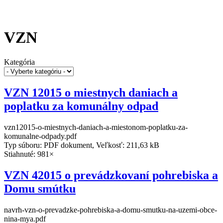
VZN
Kategória
VZN 12015 o miestnych daniach a
poplatku za komunálny odpad
vzn12015-o-miestnych-daniach-a-miestonom-poplatku-za-
komunalne-odpady.pdf
Typ súboru: PDF dokument, Veľkosť: 211,63 kB
Stiahnuté: 981×
VZN 42015 o prevádzkovaní pohrebiska a
Domu smútku
navrh-vzn-o-prevadzke-pohrebiska-a-domu-smutku-na-uzemi-obce-
nina-mya.pdf