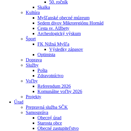
50. ročník
Skalka
Kultúra
Myšľanské obecné múzeum
Sedem divov Mikroregiónu Hornád
Cesta sv. Alžbety
Archeologický výskum
Šport
FK Nižná Myšľa
Výsledky zápasov
Optimista
Doprava
Služby
Pošta
Zdravotníctvo
Voľby
Referendum 2026
Komunálne voľby 2026
Projekty
Úrad
Prepravná služba SČK
Samospráva
Obecný úrad
Starosta obce
Obecné zastupiteľstvo