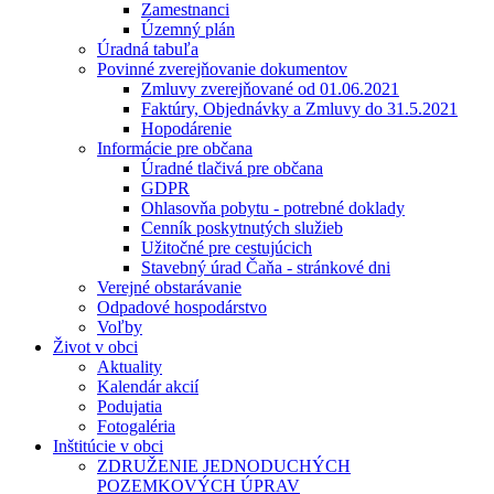
Zamestnanci
Územný plán
Úradná tabuľa
Povinné zverejňovanie dokumentov
Zmluvy zverejňované od 01.06.2021
Faktúry, Objednávky a Zmluvy do 31.5.2021
Hopodárenie
Informácie pre občana
Úradné tlačivá pre občana
GDPR
Ohlasovňa pobytu - potrebné doklady
Cenník poskytnutých služieb
Užitočné pre cestujúcich
Stavebný úrad Čaňa - stránkové dni
Verejné obstarávanie
Odpadové hospodárstvo
Voľby
Život v obci
Aktuality
Kalendár akcií
Podujatia
Fotogaléria
Inštitúcie v obci
ZDRUŽENIE JEDNODUCHÝCH
POZEMKOVÝCH ÚPRAV