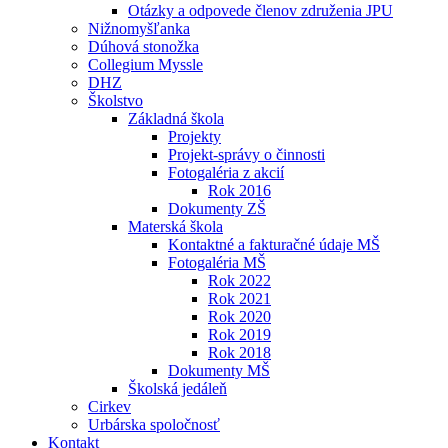
Otázky a odpovede členov združenia JPU
Nižnomyšľanka
Dúhová stonožka
Collegium Myssle
DHZ
Školstvo
Základná škola
Projekty
Projekt-správy o činnosti
Fotogaléria z akcií
Rok 2016
Dokumenty ZŠ
Materská škola
Kontaktné a fakturačné údaje MŠ
Fotogaléria MŠ
Rok 2022
Rok 2021
Rok 2020
Rok 2019
Rok 2018
Dokumenty MŠ
Školská jedáleň
Cirkev
Urbárska spoločnosť
Kontakt