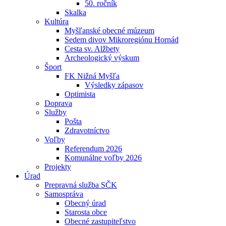
50. ročník
Skalka
Kultúra
Myšľanské obecné múzeum
Sedem divov Mikroregiónu Hornád
Cesta sv. Alžbety
Archeologický výskum
Šport
FK Nižná Myšľa
Výsledky zápasov
Optimista
Doprava
Služby
Pošta
Zdravotníctvo
Voľby
Referendum 2026
Komunálne voľby 2026
Projekty
Úrad
Prepravná služba SČK
Samospráva
Obecný úrad
Starosta obce
Obecné zastupiteľstvo