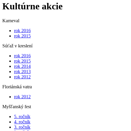
Kultúrne akcie
Karneval
rok 2016
rok 2015
Súťaž v kreslení
rok 2016
rok 2015
rok 2014
rok 2013
rok 2012
Floriánská vatra
rok 2012
Myšľanský fest
5. ročník
4. ročník
3. ročník