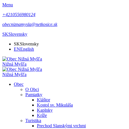
Menu
+4210556980124
obecniznamysla@netkosice.sk
SK
Slovensky
SK
Slovensky
EN
English
Nižná Myšľa
Nižná Myšľa
Obec
O Obci
Pamiatky
Kláštor
Kostol sv. Mikuláša
Kaplnky
Kríže
Turistika
Prechod Slanskými vrchmi