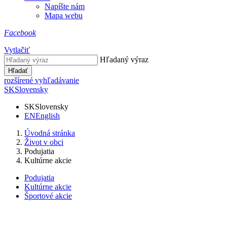
Napíšte nám
Mapa webu
Facebook
Vytlačiť
Hľadaný výraz
Hľadať
rozšírené vyhľadávanie
SK
Slovensky
SK
Slovensky
EN
English
Úvodná stránka
Život v obci
Podujatia
Kultúrne akcie
Podujatia
Kultúrne akcie
Športové akcie