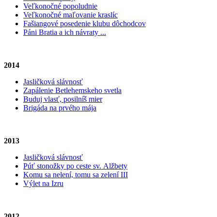
Veľkonočné popoludnie
Veľkonočné maľovanie kraslíc
Fašiangové posedenie klubu dôchodcov
Páni Bratia a ich návraty ...
2014
Jasličková slávnosť
Zapálenie Betlehemskeho svetla
Buduj vlasť, posilníš mier
Brigáda na prvého mája
2013
Jasličková slávnosť
Púť stonožky po ceste sv. Alžbety
Komu sa nelení, tomu sa zelení III
Výlet na Izru
2012