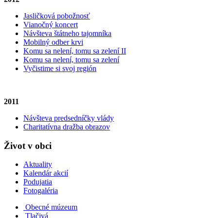
Jasličková pobožnosť
Vianočný koncert
Návšteva štátneho tajomníka
Mobilný odber krvi
Komu sa nelení, tomu sa zelení II
Komu sa nelení, tomu sa zelení
Vyčistime si svoj región
2011
Návšteva predsedníčky vlády
Charitatívna dražba obrazov
Život v obci
Aktuality
Kalendár akcií
Podujatia
Fotogaléria
Obecné múzeum
Tlačivá