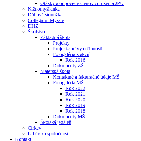
Otázky a odpovede členov združenia JPU
Nižnomyšľanka
Dúhová stonožka
Collegium Myssle
DHZ
Školstvo
Základná škola
Projekty
Projekt-správy o činnosti
Fotogaléria z akcií
Rok 2016
Dokumenty ZŠ
Materská škola
Kontaktné a fakturačné údaje MŠ
Fotogaléria MŠ
Rok 2022
Rok 2021
Rok 2020
Rok 2019
Rok 2018
Dokumenty MŠ
Školská jedáleň
Cirkev
Urbárska spoločnosť
Kontakt