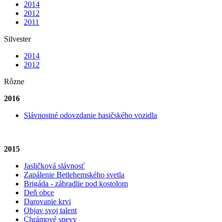
2014
2012
2011
Silvester
2014
2012
Rôzne
2016
Slávnostné odovzdanie hasičského vozidla
2015
Jasličková slávnosť
Zapálenie Betlehemského svetla
Brigáda - zábradlie pod kostolom
Deň obce
Darovanie krvi
Objav svoj talent
Chrámové spevy