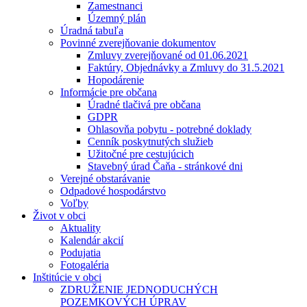
Zamestnanci
Územný plán
Úradná tabuľa
Povinné zverejňovanie dokumentov
Zmluvy zverejňované od 01.06.2021
Faktúry, Objednávky a Zmluvy do 31.5.2021
Hopodárenie
Informácie pre občana
Úradné tlačivá pre občana
GDPR
Ohlasovňa pobytu - potrebné doklady
Cenník poskytnutých služieb
Užitočné pre cestujúcich
Stavebný úrad Čaňa - stránkové dni
Verejné obstarávanie
Odpadové hospodárstvo
Voľby
Život v obci
Aktuality
Kalendár akcií
Podujatia
Fotogaléria
Inštitúcie v obci
ZDRUŽENIE JEDNODUCHÝCH
POZEMKOVÝCH ÚPRAV