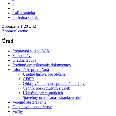
2
3
ďalšia stránka
posledná stránka
Zobrazené
1
-
20
z 42
Zobraziť všetko
Úrad
Prepravná služba SČK
Samospráva
Úradná tabuľa
Povinné zverejňovanie dokumentov
Informácie pre občana
Úradné tlačivá pre občana
GDPR
Ohlasovňa pobytu - potrebné doklady
Cenník poskytnutých služieb
Užitočné pre cestujúcich
Stavebný úrad Čaňa - stránkové dni
Verejné obstarávanie
Odpadové hospodárstvo
Voľby