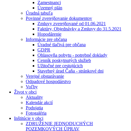
Zamestnanci
Územný plán
Úradná tabuľa
Povinné zverejňovanie dokumentov
Zmluvy zverejňované od 01.06.2021
Faktúry, Objednávky a Zmluvy do 31.5.2021
Hopodárenie
Informácie pre občana
Úradné tlačivá pre občana
GDPR
Ohlasovňa pobytu - potrebné doklady
Cenník poskytnutých služieb
Užitočné pre cestujúcich
Stavebný úrad Čaňa - stránkové dni
Verejné obstarávanie
Odpadové hospodárstvo
Voľby
Život v obci
Aktuality
Kalendár akcií
Podujatia
Fotogaléria
Inštitúcie v obci
ZDRUŽENIE JEDNODUCHÝCH
POZEMKOVÝCH ÚPRAV