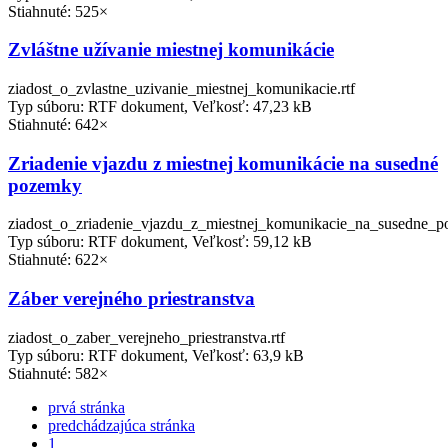
Stiahnuté: 525×
Zvláštne užívanie miestnej komunikácie
ziadost_o_zvlastne_uzivanie_miestnej_komunikacie.rtf
Typ súboru: RTF dokument, Veľkosť: 47,23 kB
Stiahnuté: 642×
Zriadenie vjazdu z miestnej komunikácie na susedné
pozemky
ziadost_o_zriadenie_vjazdu_z_miestnej_komunikacie_na_susedne_p
Typ súboru: RTF dokument, Veľkosť: 59,12 kB
Stiahnuté: 622×
Záber verejného priestranstva
ziadost_o_zaber_verejneho_priestranstva.rtf
Typ súboru: RTF dokument, Veľkosť: 63,9 kB
Stiahnuté: 582×
prvá stránka
predchádzajúca stránka
1