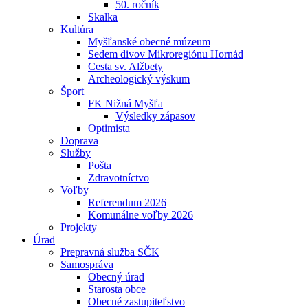
50. ročník
Skalka
Kultúra
Myšľanské obecné múzeum
Sedem divov Mikroregiónu Hornád
Cesta sv. Alžbety
Archeologický výskum
Šport
FK Nižná Myšľa
Výsledky zápasov
Optimista
Doprava
Služby
Pošta
Zdravotníctvo
Voľby
Referendum 2026
Komunálne voľby 2026
Projekty
Úrad
Prepravná služba SČK
Samospráva
Obecný úrad
Starosta obce
Obecné zastupiteľstvo