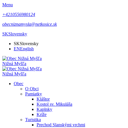
Menu
+4210556980124
obecniznamysla@netkosice.sk
SK
Slovensky
SK
Slovensky
EN
English
Nižná Myšľa
Nižná Myšľa
Obec
O Obci
Pamiatky
Kláštor
Kostol sv. Mikuláša
Kaplnky
Kríže
Turistika
Prechod Slanskými vrchmi