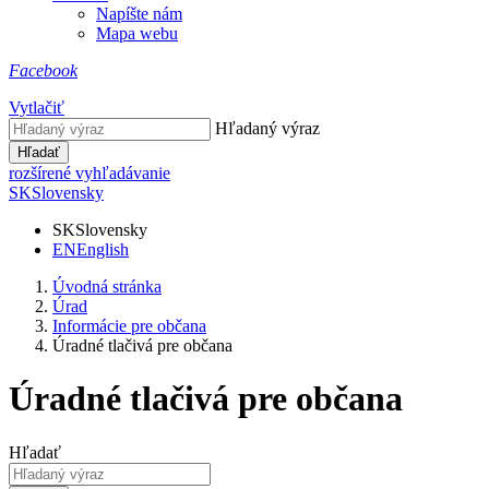
Napíšte nám
Mapa webu
Facebook
Vytlačiť
Hľadaný výraz
Hľadať
rozšírené vyhľadávanie
SK
Slovensky
SK
Slovensky
EN
English
Úvodná stránka
Úrad
Informácie pre občana
Úradné tlačivá pre občana
Úradné tlačivá pre občana
Hľadať