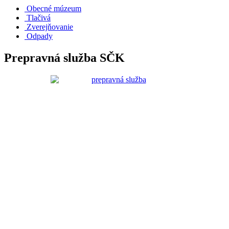
Obecné múzeum
Tlačivá
Zverejňovanie
Odpady
Prepravná služba SČK